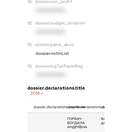
dossier.non_profit
XXXXXXXXXX
dossier.budget_dotation
XXXXXXXXXX
dossier.palne_akciz
dossier.notInList
dossier.bigTaxPayerReg
XXXXXXXXXX
dossier.declarations.title
2018
dossier.declarations.pepName
dossier.declarations.personName
dossier.declarati
ГОРБАЧ
Благодійна
БОГДАНА
допомога
АНДРІЇВНА