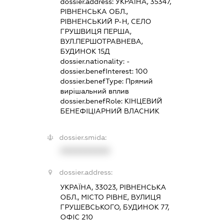
dossier.address:
УКРАЇНА, 35347,
РІВНЕНСЬКА ОБЛ.,
РІВНЕНСЬКИЙ Р-Н, СЕЛО
ГРУШВИЦЯ ПЕРША,
ВУЛ.ПЕРШОТРАВНЕВА,
БУДИНОК 15Д
dossier.nationality:
-
dossier.benefInterest:
100
dossier.benefType:
Прямий
вирішальний вплив
dossier.benefRole:
КІНЦЕВИЙ
БЕНЕФІЦІАРНИЙ ВЛАСНИК
dossier.smida:
XXXXXXXXXX
dossier.address:
УКРАЇНА, 33023, РІВНЕНСЬКА
ОБЛ., МІСТО РІВНЕ, ВУЛИЦЯ
ГРУШЕВСЬКОГО, БУДИНОК 77,
ОФІС 210