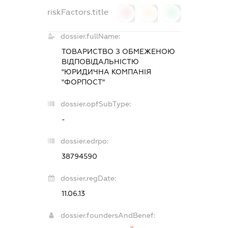
riskFactors.title
0
0
0
dossier.fullName:
ТОВАРИСТВО З ОБМЕЖЕНОЮ
ВІДПОВІДАЛЬНІСТЮ
"ЮРИДИЧНА КОМПАНІЯ
"ФОРПОСТ"
dossier.opfSubType:
-
dossier.edrpo:
38794590
dossier.regDate:
11.06.13
dossier.foundersAndBenef: