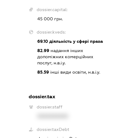
dossier.capital:
45 000 грн.
dossier.kveds:
69.10
діяльність у сфері права
82.99
надання інших
допоміжних комерційних
послуг, н.в.і.у.
85.59
інші види освіти, н.в.і.у.
dossier.tax
dossier.staff
XXXXXXXXXX
dossier.taxDebt