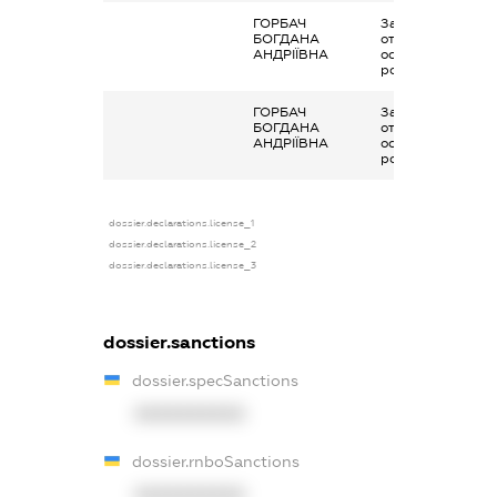
ГОРБАЧ
Заробітна плата
БОГДАНА
отримана за
АНДРІЇВНА
основним місцем
роботи
ГОРБАЧ
Заробітна плата
БОГДАНА
отримана за
АНДРІЇВНА
основним місцем
роботи
dossier.declarations.license_1
dossier.declarations.license_2
dossier.declarations.license_3
dossier.sanctions
dossier.specSanctions
XXXXXXXXXX
dossier.rnboSanctions
XXXXXXXXXX