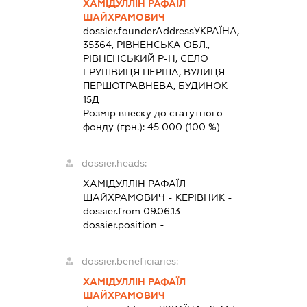
ХАМІДУЛЛІН РАФАЇЛ
ШАЙХРАМОВИЧ
dossier.founderAddress
УКРАЇНА,
35364, РІВНЕНСЬКА ОБЛ.,
РІВНЕНСЬКИЙ Р-Н, СЕЛО
ГРУШВИЦЯ ПЕРША, ВУЛИЦЯ
ПЕРШОТРАВНЕВА, БУДИНОК
15Д
Розмір внеску до статутного
фонду (грн.):
45 000
(100 %)
dossier.heads:
ХАМІДУЛЛІН РАФАЇЛ
ШАЙХРАМОВИЧ
-
КЕРІВНИК
-
dossier.from 09.06.13
dossier.position -
dossier.beneficiaries:
ХАМІДУЛЛІН РАФАЇЛ
ШАЙХРАМОВИЧ