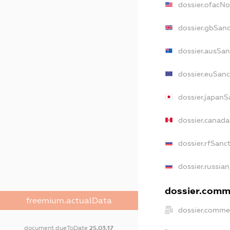
dossier.ofacN
dossier.gbSanc
dossier.ausSan
dossier.euSanc
dossier.japanS
dossier.canad
dossier.rfSanc
dossier.russian
dossier.comme
freemium.actualData
dossier.commer
document.dueToDate
25.03.17