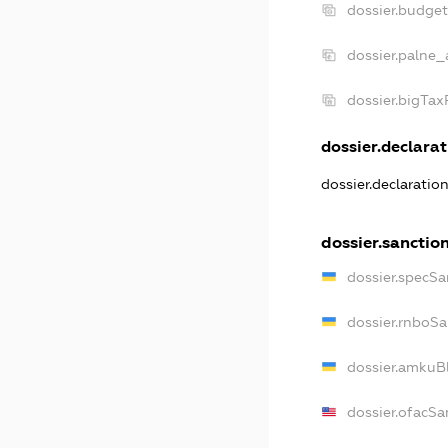
dossier.budge
dossier.palne_
dossier.bigTa
dossier.declarat
dossier.declaratio
dossier.sanctio
dossier.specSa
dossier.rnboSa
dossier.amkuBl
dossier.ofacSa