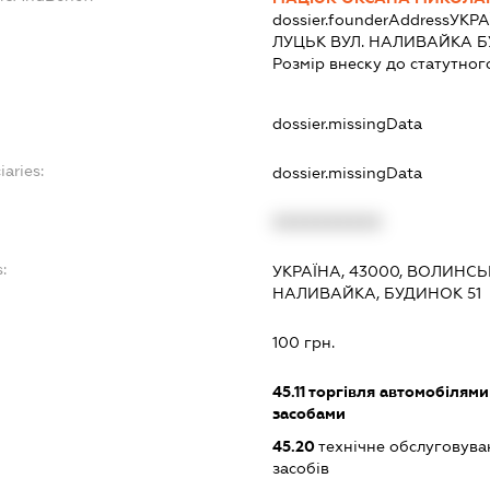
dossier.founderAddress
УКРА
ЛУЦЬК ВУЛ. НАЛИВАЙКА БУ
Розмір внеску до статутног
dossier.missingData
iaries:
dossier.missingData
XXXXXXXXXX
:
УКРАЇНА, 43000, ВОЛИНСЬ
НАЛИВАЙКА, БУДИНОК 51
100 грн.
45.11
торгівля автомобілями
засобами
45.20
технічне обслуговува
засобів