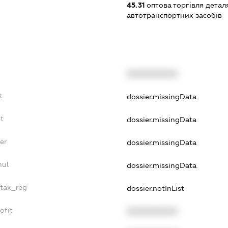
45.31
оптова торгівля детал
автотранспортних засобів
XXXXXXXXXX
t
dossier.missingData
t
dossier.missingData
er
dossier.missingData
nul
dossier.missingData
_tax_reg
dossier.notInList
ofit
XXXXXXXXXX