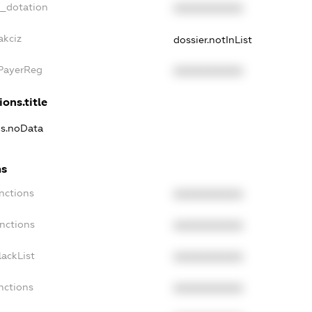
t_dotation
XXXXXXXXXX
akciz
dossier.notInList
xPayerReg
XXXXXXXXXX
ions.title
ns.noData
ns
nctions
XXXXXXXXXX
nctions
XXXXXXXXXX
ackList
XXXXXXXXXX
nctions
XXXXXXXXXX