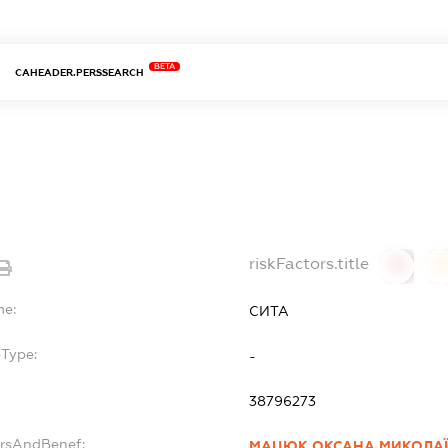
BETA
CAHEADER.PERSSEARCH
riskFactors.title
0
0
me:
СИТА
bType:
-
38796273
ersAndBenef:
МАЦЮК ОКСАНА МИКОЛА