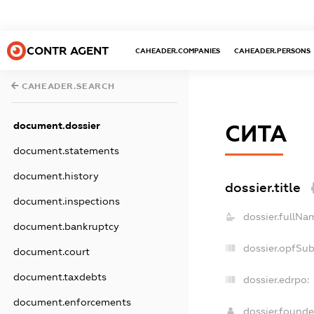
CONTR AGENT
CAHEADER.COMPANIES
CAHEADER.PERSONS
CAHEADER.SEARCH
document.dossier
СИТА
document.statements
document.history
dossier.title
document.inspections
dossier.fullNa
document.bankruptcy
dossier.opfSu
document.court
document.taxdebts
dossier.edrpo:
document.enforcements
dossier.found