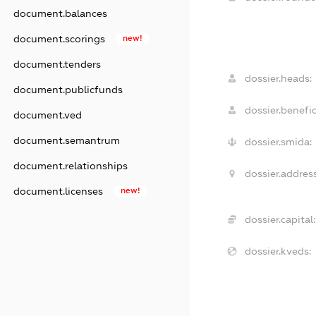
document.balances
document.scorings
new!
document.tenders
dossier.heads:
document.publicfunds
dossier.benefic
document.ved
document.semantrum
dossier.smida:
document.relationships
dossier.address
document.licenses
new!
dossier.capital:
dossier.kveds: