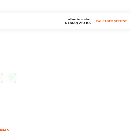
caHeader.contact
CAHEADER.GETTEST
0 (800) 210 102
0
ЇВНА