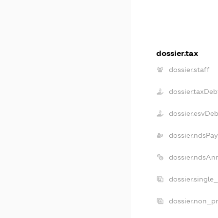
dossier.tax
dossier.staff
dossier.taxDeb
dossier.esvDeb
dossier.ndsPay
dossier.ndsAn
dossier.single
dossier.non_pr