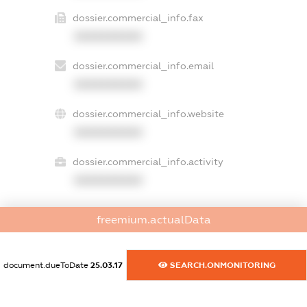
dossier.commercial_info.fax
XXXXXXXXXX
dossier.commercial_info.email
XXXXXXXXXX
dossier.commercial_info.website
XXXXXXXXXX
dossier.commercial_info.activity
XXXXXXXXXX
freemium.actualData
freemium.exampleText_1
freemium.exampleText_2
freemium.anonymousPerSearch2
document.dueToDate
25.03.17
SEARCH.ONMONITORING
FREEMIUM.DETAILS