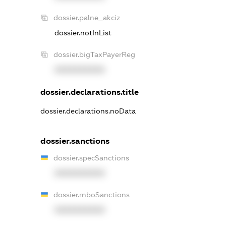
dossier.palne_akciz
dossier.notInList
dossier.bigTaxPayerReg
XXXXXXXXXX
dossier.declarations.title
dossier.declarations.noData
dossier.sanctions
dossier.specSanctions
XXXXXXXXXX
dossier.rnboSanctions
XXXXXXXXXX