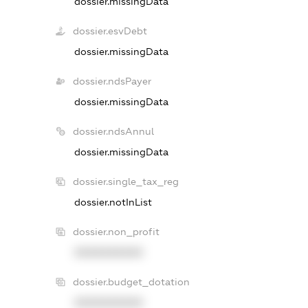
dossier.missingData
dossier.esvDebt
dossier.missingData
dossier.ndsPayer
dossier.missingData
dossier.ndsAnnul
dossier.missingData
dossier.single_tax_reg
dossier.notInList
dossier.non_profit
XXXXXXXXXX
dossier.budget_dotation
XXXXXXXXXX