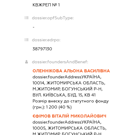
КВЖРЕП № 1
dossier.opfSubType:
-
dossier.edrpo:
38797130
dossier.foundersAndBenef:
ОЛЕННІКОВА АЛЬОНА ВАСИЛІВНА
dossier.founderAddress
УКРАЇНА,
10014, ЖИТОМИРСЬКА ОБЛАСТЬ,
М.ЖИТОМИР, БОГУНСЬКИЙ Р-Н,
ВУЛ. КИЇВСЬКА, БУД. 15, КВ 41
Розмір внеску до статутного фонду
(грн.):
1 200
(40 %)
ЄФІМОВ ВІТАЛІЙ МИКОЛАЙОВИЧ
dossier.founderAddress
УКРАЇНА,
10005, ЖИТОМИРСЬКА ОБЛАСТЬ,
М.ЖИТОМИР, БОГУНСЬКИЙ Р-Н,