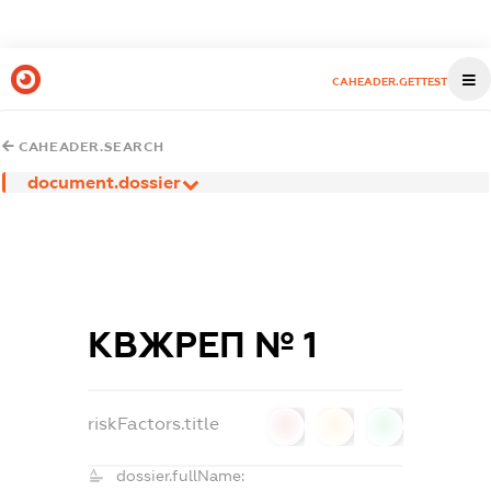
CAHEADER.GETTEST
CAHEADER.SEARCH
document.dossier
КВЖРЕП № 1
riskFactors.title
0
0
0
dossier.fullName: