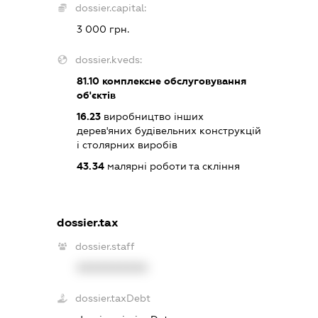
dossier.capital:
3 000 грн.
dossier.kveds:
81.10
комплексне обслуговування
об'єктів
16.23
виробництво інших
дерев'яних будівельних конструкцій
і столярних виробів
43.34
малярні роботи та скління
dossier.tax
dossier.staff
XXXXXXXXXX
dossier.taxDebt