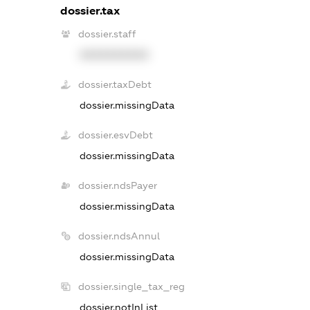
dossier.tax
dossier.staff
XXXXXXXXXX
dossier.taxDebt
dossier.missingData
dossier.esvDebt
dossier.missingData
dossier.ndsPayer
dossier.missingData
dossier.ndsAnnul
dossier.missingData
dossier.single_tax_reg
dossier.notInList