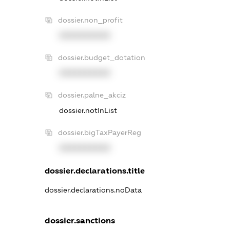
dossier.non_profit
XXXXXXXXXX
dossier.budget_dotation
XXXXXXXXXX
dossier.palne_akciz
dossier.notInList
dossier.bigTaxPayerReg
XXXXXXXXXX
dossier.declarations.title
dossier.declarations.noData
dossier.sanctions