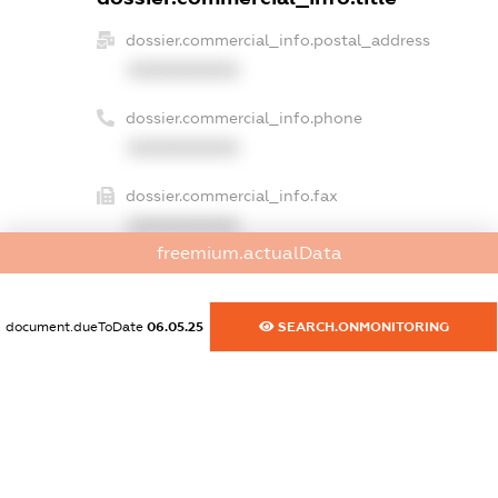
dossier.commercial_info.postal_address
XXXXXXXXXX
dossier.commercial_info.phone
XXXXXXXXXX
dossier.commercial_info.fax
XXXXXXXXXX
freemium.actualData
dossier.commercial_info.email
XXXXXXXXXX
document.dueToDate
06.05.25
SEARCH.ONMONITORING
dossier.commercial_info.website
XXXXXXXXXX
dossier.commercial_info.activity
XXXXXXXXXX