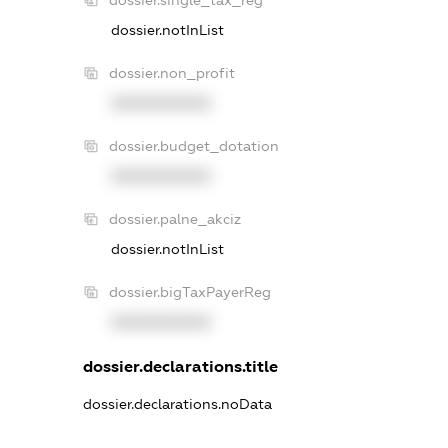
dossier.single_tax_reg
dossier.notInList
dossier.non_profit
XXXXXXXXXX
dossier.budget_dotation
XXXXXXXXXX
dossier.palne_akciz
dossier.notInList
dossier.bigTaxPayerReg
XXXXXXXXXX
dossier.declarations.title
dossier.declarations.noData