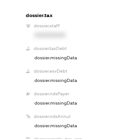
dossier.tax
dossier.staff
XXXXXXXXXX
dossier.taxDebt
dossier.missingData
dossier.esvDebt
dossier.missingData
dossier.ndsPayer
dossier.missingData
dossier.ndsAnnul
dossier.missingData