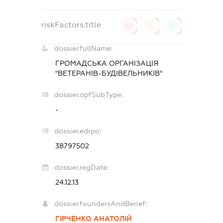
riskFactors.title
0
0
0
dossier.fullName:
ГРОМАДСЬКА ОРГАНІЗАЦІЯ
"ВЕТЕРАНІВ-БУДІВЕЛЬНИКІВ"
dossier.opfSubType:
-
dossier.edrpo:
38797502
dossier.regDate:
24.12.13
dossier.foundersAndBenef:
ГІРЧЕНКО АНАТОЛІЙ