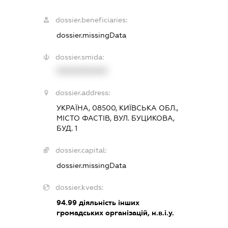
dossier.beneficiaries:
dossier.missingData
dossier.smida:
XXXXXXXXXX
dossier.address:
УКРАЇНА, 08500, КИЇВСЬКА ОБЛ.,
МІСТО ФАСТІВ, ВУЛ. БУЦИКОВА,
БУД. 1
dossier.capital:
dossier.missingData
dossier.kveds:
94.99
діяльність інших
громадських організацій, н.в.і.у.