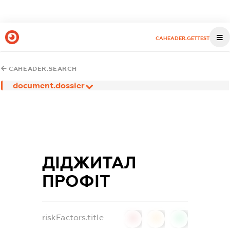
CAHEADER.GETTEST
CAHEADER.SEARCH
document.dossier
ДІДЖИТАЛ
ПРОФІТ
riskFactors.title
0
0
0