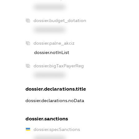
XXXXXXXXXX
dossier.budget_dotation
XXXXXXXXXX
dossier.palne_akciz
dossier.notInList
dossier.bigTaxPayerReg
XXXXXXXXXX
dossier.declarations.title
dossier.declarations.noData
dossier.sanctions
dossier.specSanctions
XXXXXXXXXX