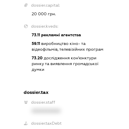
dossier.capital:
20 000 грн.
dossier.kveds:
73.11
рекламні агентства
59.11
виробництво кіно- та
відеофільмів, телевізійних програм
73.20
дослідження кон'юнктури
ринку та виявлення громадської
думки
dossier.tax
dossier.staff
XXXXXXXXXX
dossier.taxDebt