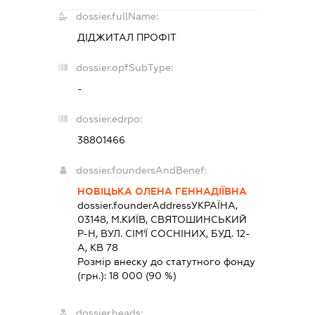
dossier.fullName:
ДІДЖИТАЛ ПРОФІТ
dossier.opfSubType:
-
dossier.edrpo:
38801466
dossier.foundersAndBenef:
НОВІЦЬКА ОЛЕНА ГЕННАДІЇВНА
dossier.founderAddress
УКРАЇНА,
03148, М.КИЇВ, СВЯТОШИНСЬКИЙ
Р-Н, ВУЛ. СІМ'Ї СОСНІНИХ, БУД. 12-
А, КВ 78
Розмір внеску до статутного фонду
(грн.):
18 000
(90 %)
dossier.heads: