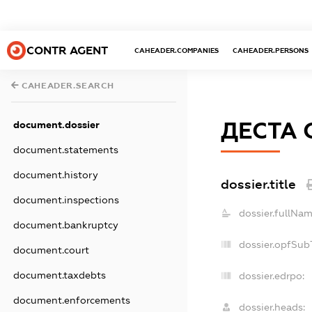
CONTR AGENT
CAHEADER.COMPANIES
CAHEADER.PERSONS
CAHEADER.SEARCH
ДЕСТА
document.dossier
document.statements
document.history
dossier.title
document.inspections
dossier.fullNam
document.bankruptcy
dossier.opfSub
document.court
document.taxdebts
dossier.edrpo:
document.enforcements
dossier.heads: