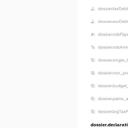
dossier.taxDeb
dossier.esvDeb
dossier.ndsPay
dossier.ndsAnn
dossier.single
dossier.non_pr
dossier.budget
dossier.palne_a
dossier.bigTax
dossier.declarati