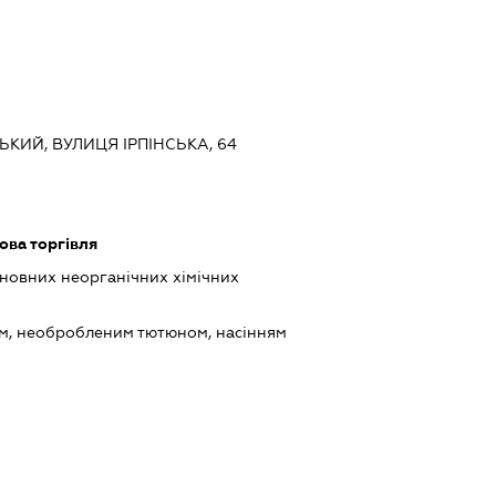
ЬКИЙ, ВУЛИЦЯ ІРПІНСЬКА, 64
ова торгівля
новних неорганічних хімічних
ом, необробленим тютюном, насінням