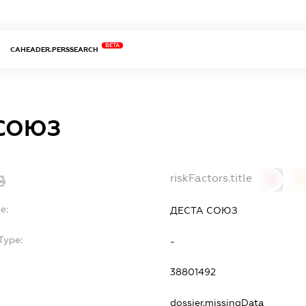
BETA
CAHEADER.PERSSEARCH
 СОЮЗ
riskFactors.title
0
0
e:
ДЕСТА СОЮЗ
Type:
-
38801492
dossier.missingData