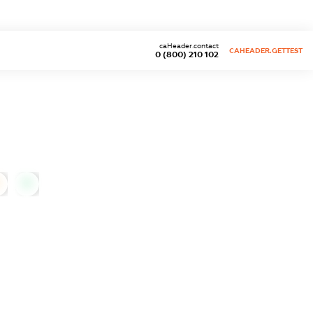
caHeader.contact
CAHEADER.GETTEST
0 (800) 210 102
0