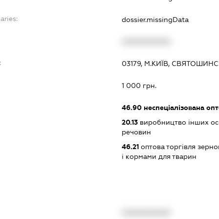
aries:
dossier.missingData
XXXXXXXXXX
:
03179, М.КИЇВ, СВЯТОШИНС
1 000 грн.
46.90
неспеціалізована опт
20.13
виробництво інших ос
речовин
46.21
оптова торгівля зерн
і кормами для тварин
XXXXXXXXXX