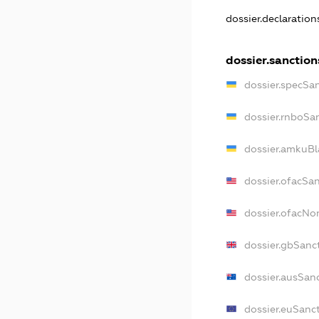
dossier.declaratio
dossier.sanction
dossier.specSa
dossier.rnboSa
dossier.amkuBl
dossier.ofacSa
dossier.ofacN
dossier.gbSanc
dossier.ausSan
dossier.euSanc