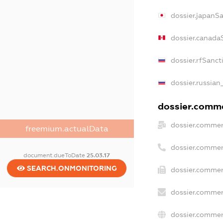
dossier.japanS
dossier.canada
dossier.rfSanct
dossier.russian
dossier.commer
dossier.commer
freemium.actualData
dossier.commer
document.dueToDate
25.03.17
SEARCH.ONMONITORING
dossier.commer
dossier.commer
dossier.commer