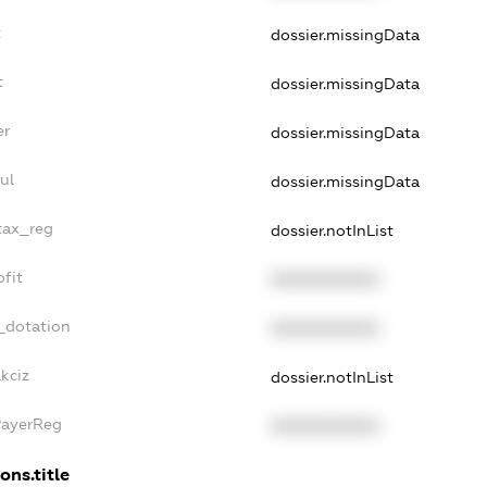
t
dossier.missingData
t
dossier.missingData
er
dossier.missingData
ul
dossier.missingData
_tax_reg
dossier.notInList
ofit
XXXXXXXXXX
_dotation
XXXXXXXXXX
kciz
dossier.notInList
PayerReg
XXXXXXXXXX
ons.title