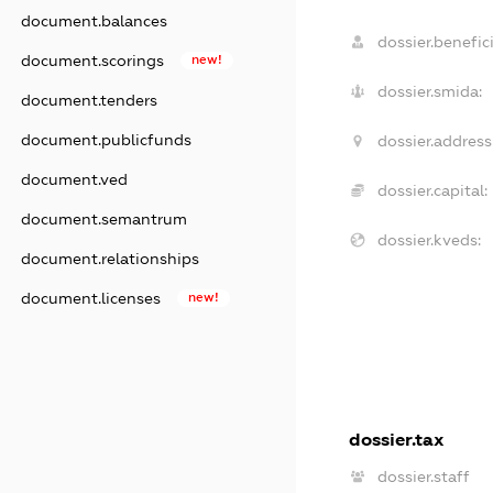
document.balances
dossier.benefici
document.scorings
new!
dossier.smida:
document.tenders
document.publicfunds
dossier.address
document.ved
dossier.capital:
document.semantrum
dossier.kveds:
document.relationships
document.licenses
new!
dossier.tax
dossier.staff