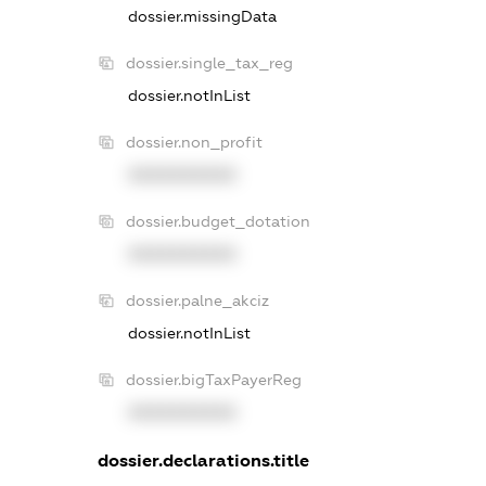
dossier.missingData
dossier.single_tax_reg
dossier.notInList
dossier.non_profit
XXXXXXXXXX
dossier.budget_dotation
XXXXXXXXXX
dossier.palne_akciz
dossier.notInList
dossier.bigTaxPayerReg
XXXXXXXXXX
dossier.declarations.title