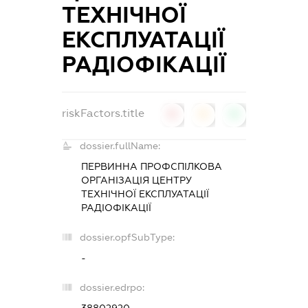
ТЕХНІЧНОЇ
ЕКСПЛУАТАЦІЇ
РАДІОФІКАЦІЇ
riskFactors.title
0
0
0
dossier.fullName:
ПЕРВИННА ПРОФСПІЛКОВА
ОРГАНІЗАЦІЯ ЦЕНТРУ
ТЕХНІЧНОЇ ЕКСПЛУАТАЦІЇ
РАДІОФІКАЦІЇ
dossier.opfSubType:
-
dossier.edrpo: