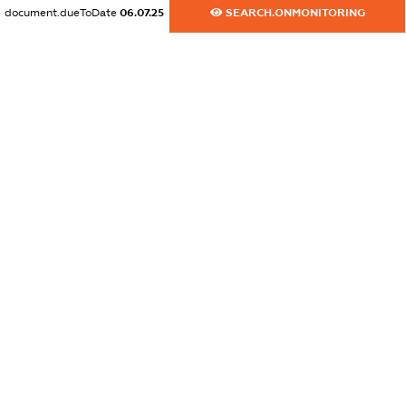
document.dueToDate
06.07.25
SEARCH.ONMONITORING
dossier.commercial_info.activity
XXXXXXXXXX
freemium.exampleText_1
freemium.exampleText_2
freemium.anonymousPerSearch2
FREEMIUM.DETAILS
FREEMIUM.REGISTER