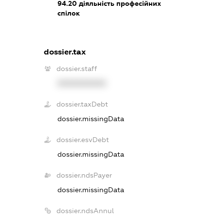
94.20
діяльність професійних
спілок
dossier.tax
dossier.staff
XXXXXXXXXX
dossier.taxDebt
dossier.missingData
dossier.esvDebt
dossier.missingData
dossier.ndsPayer
dossier.missingData
dossier.ndsAnnul