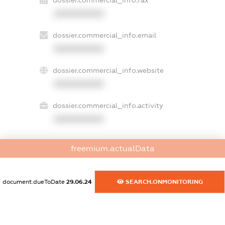
dossier.commercial_info.fax
XXXXXXXXXX
dossier.commercial_info.email
XXXXXXXXXX
dossier.commercial_info.website
XXXXXXXXXX
dossier.commercial_info.activity
XXXXXXXXXX
freemium.actualData
freemium.exampleText_1
freemium.exampleText_2
freemium.anonymousPerSearch2
document.dueToDate
29.06.24
SEARCH.ONMONITORING
FREEMIUM.DETAILS
FREEMIUM.REGISTER