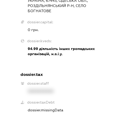
УКРАЇНА, 67443, ОДЕСЬКА ОБЛ.,
РОЗДІЛЬНЯНСЬКИЙ Р-Н, СЕЛО
БОГНАТОВЕ
dossier.capital:
0 грн.
dossier.kveds:
94.99
діяльність інших громадських
організацій, н.в.і.у.
dossier.tax
dossier.staff
XXXXXXXXXX
dossier.taxDebt
dossier.missingData