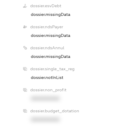
dossier.esvDebt
dossier.missingData
dossier.ndsPayer
dossier.missingData
dossier.ndsAnnul
dossier.missingData
dossier.single_tax_reg
dossier.notInList
dossier.non_profit
XXXXXXXXXX
dossier.budget_dotation
XXXXXXXXXX