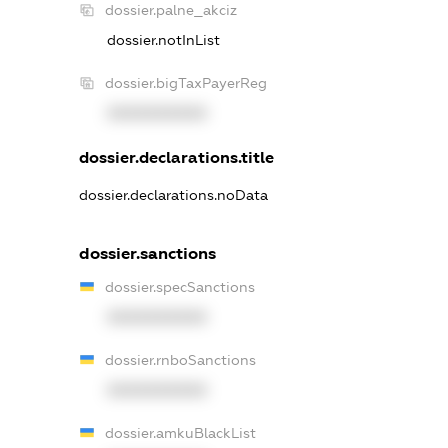
dossier.palne_akciz
dossier.notInList
dossier.bigTaxPayerReg
XXXXXXXXXX
dossier.declarations.title
dossier.declarations.noData
dossier.sanctions
dossier.specSanctions
XXXXXXXXXX
dossier.rnboSanctions
XXXXXXXXXX
dossier.amkuBlackList