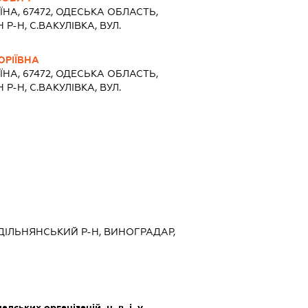
ЇНА, 67472, ОДЕСЬКА ОБЛАСТЬ,
-Н, С.ВАКУЛІВКА, ВУЛ.
РІЇВНА
ЇНА, 67472, ОДЕСЬКА ОБЛАСТЬ,
-Н, С.ВАКУЛІВКА, ВУЛ.
ЗДІЛЬНЯНСЬКИЙ Р-Н, ВИНОГРАДАР,
дських організацій, н. в. і. у.