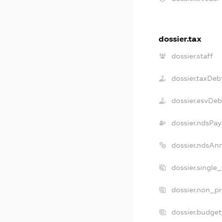
dossier.tax
dossier.staff
dossier.taxDeb
dossier.esvDeb
dossier.ndsPay
dossier.ndsAn
dossier.single
dossier.non_pr
dossier.budge