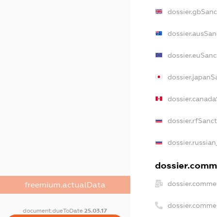
dossier.gbSanc
dossier.ausSan
dossier.euSanc
dossier.japanS
dossier.canad
dossier.rfSanc
dossier.russian
dossier.comme
dossier.commer
freemium.actualData
dossier.comme
document.dueToDate
25.03.17