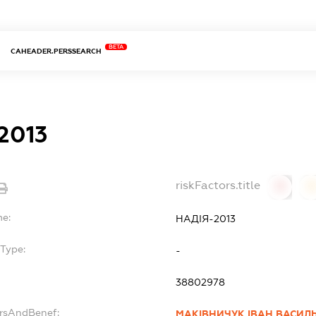
BETA
CAHEADER.PERSSEARCH
2013
riskFactors.title
0
0
me:
НАДІЯ-2013
bType:
-
38802978
ersAndBenef:
МАКІВНИЧУК ІВАН ВАСИЛ