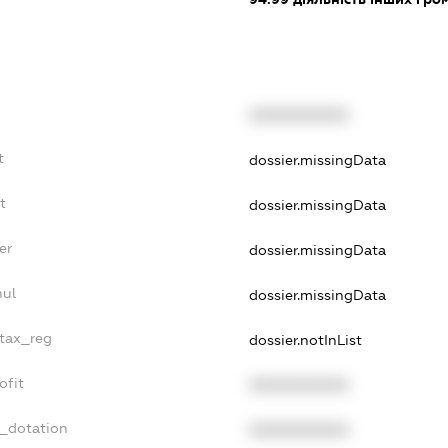
XXXXXXXXXX
t
dossier.missingData
t
dossier.missingData
er
dossier.missingData
nul
dossier.missingData
_tax_reg
dossier.notInList
ofit
XXXXXXXXXX
t_dotation
XXXXXXXXXX