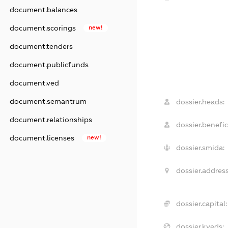
document.balances
document.scorings
new!
document.tenders
document.publicfunds
document.ved
document.semantrum
dossier.heads:
document.relationships
dossier.benefic
document.licenses
new!
dossier.smida:
dossier.address
dossier.capital:
dossier.kveds: