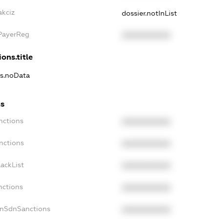
akciz
dossier.notInList
xPayerReg
XXXXXXXXXX
ons.title
ns.noData
ns
nctions
XXXXXXXXXX
nctions
XXXXXXXXXX
ackList
XXXXXXXXXX
nctions
XXXXXXXXXX
onSdnSanctions
XXXXXXXXXX