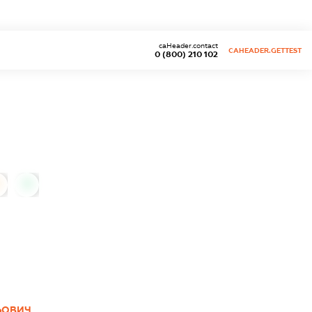
caHeader.contact
CAHEADER.GETTEST
0 (800) 210 102
0
ЬОВИЧ