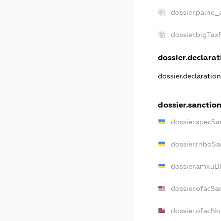
dossier.palne_
dossier.bigTa
dossier.declarati
dossier.declaratio
dossier.sanctio
dossier.specSa
dossier.rnboSa
dossier.amkuBl
dossier.ofacSa
dossier.ofacN