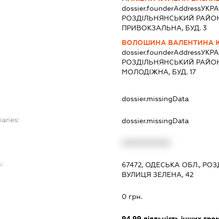
dossier.founderAddress
УКРА
РОЗДIЛЬНЯНСЬКИЙ РАЙОН Р
ПРИВОКЗАЛЬНА, БУД. 3
ВОЛОШИНА ВАЛЕНТИНА Ю
dossier.founderAddress
УКРА
РОЗДIЛЬНЯНСЬКИЙ РАЙОН Р
МОЛОДІЖНА, БУД. 17
dossier.missingData
iaries:
dossier.missingData
XXXXXXXXXX
:
67472, ОДЕСЬКА ОБЛ., РО
ВУЛИЦЯ ЗЕЛЕНА, 42
0 грн.
94.99
діяльність інших грома