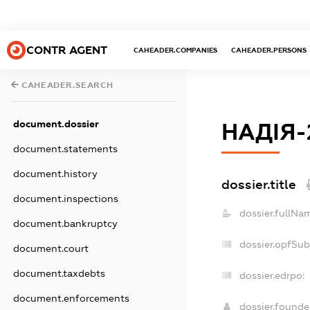
CONTR AGENT
CAHEADER.COMPANIES
CAHEADER.PERSONS
CAHEADER.SEARCH
document.dossier
НАДІЯ-
document.statements
document.history
dossier.title
document.inspections
dossier.fullNa
document.bankruptcy
dossier.opfSu
document.court
document.taxdebts
dossier.edrpo:
document.enforcements
dossier.found