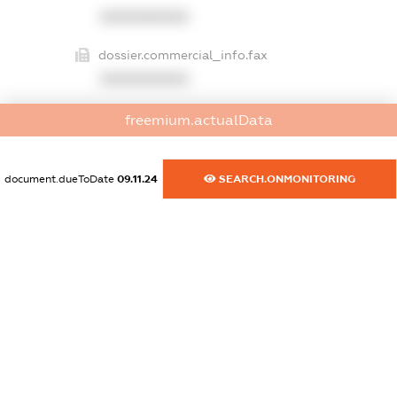
XXXXXXXXXX
dossier.commercial_info.fax
XXXXXXXXXX
dossier.commercial_info.email
freemium.actualData
XXXXXXXXXX
dossier.commercial_info.website
document.dueToDate
09.11.24
SEARCH.ONMONITORING
XXXXXXXXXX
dossier.commercial_info.activity
XXXXXXXXXX
freemium.exampleText_1
freemium.exampleText_2
freemium.anonymousPerSearch2