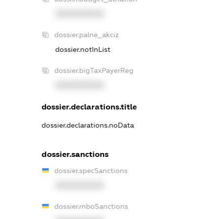
XXXXXXXXXX
dossier.palne_akciz
dossier.notInList
dossier.bigTaxPayerReg
XXXXXXXXXX
dossier.declarations.title
dossier.declarations.noData
dossier.sanctions
dossier.specSanctions
XXXXXXXXXX
dossier.rnboSanctions