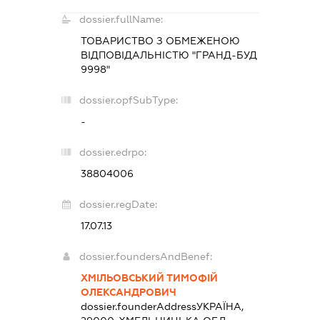
dossier.fullName:
ТОВАРИСТВО З ОБМЕЖЕНОЮ
ВІДПОВІДАЛЬНІСТЮ "ГРАНД-БУД
9998"
dossier.opfSubType:
-
dossier.edrpo:
38804006
dossier.regDate:
17.07.13
dossier.foundersAndBenef:
ХМІЛЬОВСЬКИЙ ТИМОФІЙ
ОЛЕКСАНДРОВИЧ
dossier.founderAddress
УКРАЇНА,