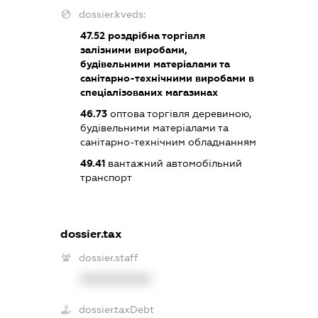
dossier.kveds:
47.52
роздрібна торгівля
залізними виробами,
будівельними матеріалами та
санітарно-технічними виробами в
спеціалізованих магазинах
46.73
оптова торгівля деревиною,
будівельними матеріалами та
санітарно-технічним обладнанням
49.41
вантажний автомобільний
транспорт
dossier.tax
dossier.staff
XXXXXXXXXX
dossier.taxDebt