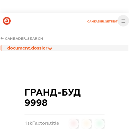
CAHEADER.GETTEST
CAHEADER.SEARCH
document.dossier
ГРАНД-БУД
9998
riskFactors.title
0
0
0