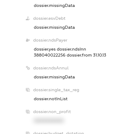
dossier.missingData
dossier.esvDebt
dossier.missingData
dossier.ndsPayer
dossier.yes
dossier.ndsInn
388040022256
dossier.from 31.10.13
dossier.ndsAnnul
dossier.missingData
dossier.single_tax_reg
dossier.notInList
dossier.non_profit
XXXXXXXXXX
dossier.budget_dotation