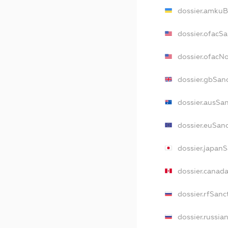
dossier.amkuB
dossier.ofacSa
dossier.ofacN
dossier.gbSan
dossier.ausSa
dossier.euSan
dossier.japan
dossier.canad
dossier.rfSanc
dossier.russia