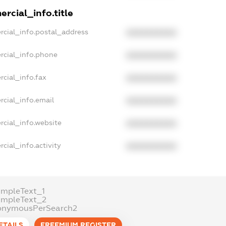
rcial_info.title
rcial_info.postal_address
XXXXXXXXXX
rcial_info.phone
XXXXXXXXXX
cial_info.fax
XXXXXXXXXX
rcial_info.email
XXXXXXXXXX
rcial_info.website
XXXXXXXXXX
cial_info.activity
XXXXXXXXXX
ampleText_1
ampleText_2
onymousPerSearch2
ETAILS
FREEMIUM.REGISTER