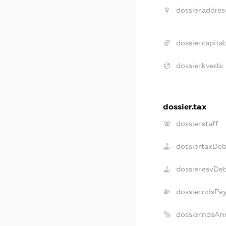
dossier.addres
dossier.capital
dossier.kveds:
dossier.tax
dossier.staff
dossier.taxDeb
dossier.esvDe
dossier.ndsPa
dossier.ndsAn