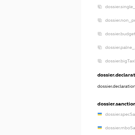
dossier.single
dossier.non_pr
dossier.budge
dossier.palne_
dossier.bigTa
dossier.declarat
dossier.declarati
dossier.sanctio
dossier.specS
dossier.rnboS