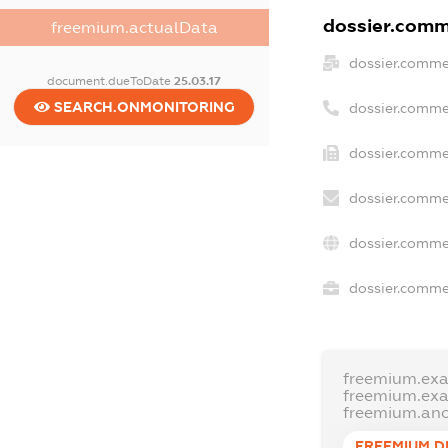
dossier.comme
freemium.actualData
dossier.comme
document.dueToDate
25.03.17
SEARCH.ONMONITORING
dossier.comme
dossier.commer
dossier.comme
dossier.comme
dossier.commer
freemium.ex
freemium.ex
freemium.an
FREEMIUM.D