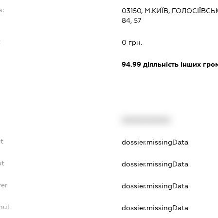
s:
03150, М.КИЇВ, ГОЛОСІЇВ
84, 57
:
0 грн.
94.99
діяльність інших грома
XXXXXXXXXX
t
dossier.missingData
bt
dossier.missingData
yer
dossier.missingData
nul
dossier.missingData