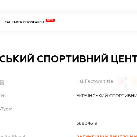
BETA
CAHEADER.PERSSEARCH
НСЬКИЙ СПОРТИВНИЙ ЦЕН
riskFactors.title
0
0
me:
УКРАЇНСЬКИЙ СПОРТИВНИ
bType:
-
38804619
ersAndBenef:
ЗАГУМЕННИЙ ДМИТРО М