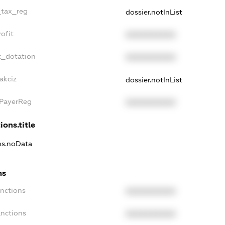
_tax_reg
dossier.notInList
ofit
XXXXXXXXXX
t_dotation
XXXXXXXXXX
akciz
dossier.notInList
xPayerReg
XXXXXXXXXX
ions.title
ons.noData
ns
anctions
XXXXXXXXXX
anctions
XXXXXXXXXX