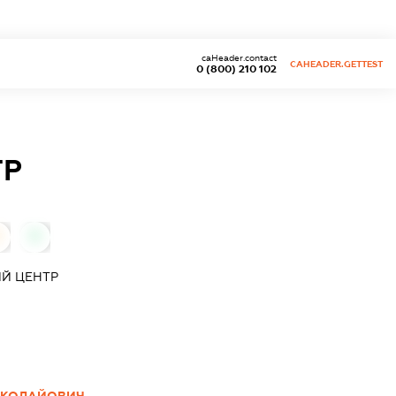
caHeader.contact
CAHEADER.GETTEST
0 (800) 210 102
ТР
0
Й ЦЕНТР
ИКОЛАЙОВИЧ