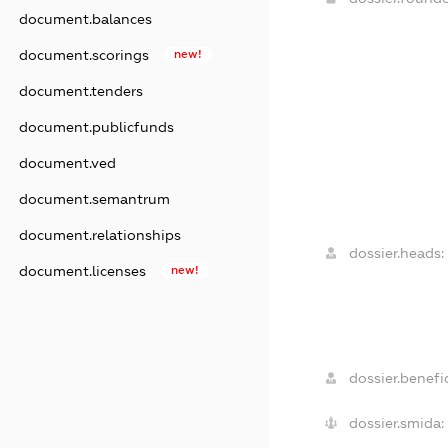
document.balances
document.scorings
new!
document.tenders
document.publicfunds
document.ved
document.semantrum
document.relationships
dossier.heads:
document.licenses
new!
dossier.benefic
dossier.smida: