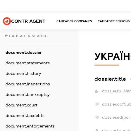
CONTR AGENT
CAHEADER.COMPANIES
CAHEADER.PERSONS
CAHEADER.SEARCH
document.dossier
УКРАЇ
document.statements
document.history
dossier.title
document.inspections
dossier.fullNa
document.bankruptcy
dossier.opfSu
document.court
document.taxdebts
dossier.edrpo:
document.enforcements
dossier.found