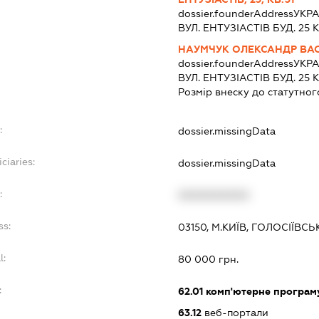
dossier.founderAddress
УКРА
ВУЛ. ЕНТУЗІАСТІВ БУД. 25 К
НАУМЧУК ОЛЕКСАНДР ВА
dossier.founderAddress
УКРА
ВУЛ. ЕНТУЗІАСТІВ БУД. 25 К
Розмір внеску до статутног
:
dossier.missingData
ciaries:
dossier.missingData
:
XXXXXXXXXX
ss:
03150, М.КИЇВ, ГОЛОСІЇВСЬ
l:
80 000 грн.
:
62.01
комп'ютерне програм
63.12
веб-портали