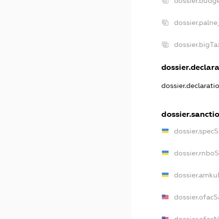
dossier.budg
dossier.palne
dossier.bigT
dossier.declara
dossier.declarat
dossier.sancti
dossier.spec
dossier.rnbo
dossier.amku
dossier.ofacS
dossier.ofac