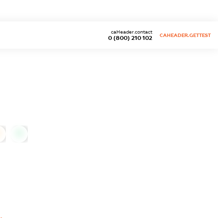
caHeader.contact
CAHEADER.GETTEST
0 (800) 210 102
0
0