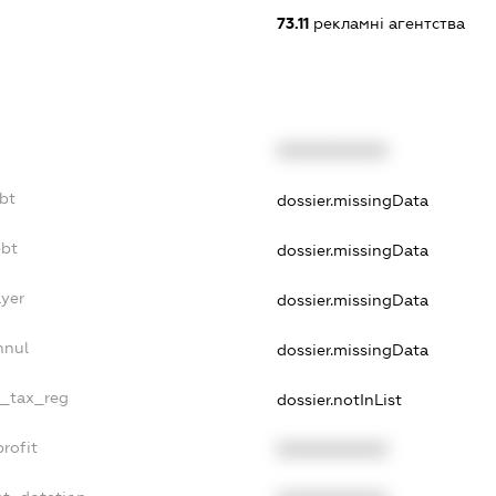
73.11
рекламні агентства
XXXXXXXXXX
bt
dossier.missingData
ebt
dossier.missingData
ayer
dossier.missingData
nnul
dossier.missingData
e_tax_reg
dossier.notInList
rofit
XXXXXXXXXX