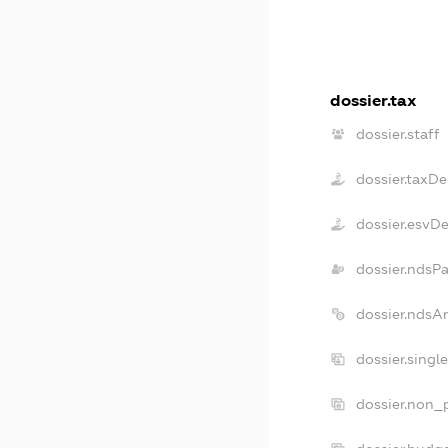
dossier.tax
dossier.staff
dossier.taxDe
dossier.esvD
dossier.ndsP
dossier.ndsA
dossier.singl
dossier.non_p