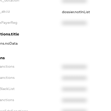
et_dotation
XXXXXXXXXX
_akciz
dossier.notInList
axPayerReg
XXXXXXXXXX
tions.title
ions.noData
ons
Sanctions
XXXXXXXXXX
Sanctions
XXXXXXXXXX
BlackList
XXXXXXXXXX
anctions
XXXXXXXXXX
NonSdnSanctions