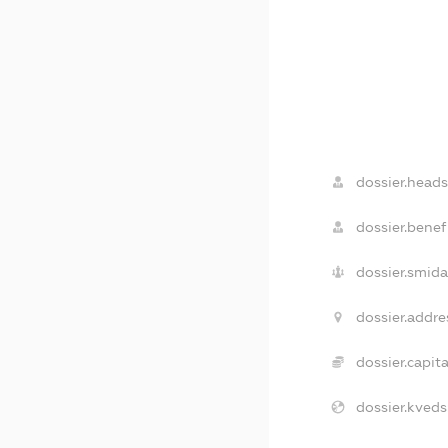
dossier.heads
dossier.benefi
dossier.smida
dossier.addre
dossier.capita
dossier.kveds