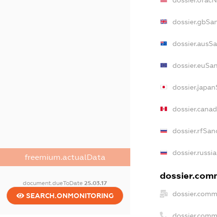
dossier.gbSa
dossier.ausS
dossier.euSa
dossier.japa
dossier.cana
dossier.rfSan
dossier.russi
freemium.actualData
dossier.comm
document.dueToDate
25.03.17
dossier.comm
SEARCH.ONMONITORING
dossier.comm