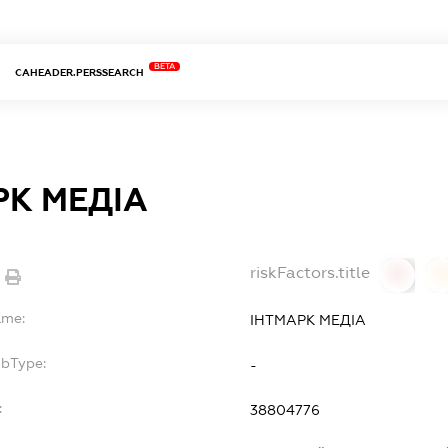
BETA
CAHEADER.PERSSEARCH
РК МЕДІА
riskFactors.title
0
ame:
ІНТМАРК МЕДІА
ubType:
-
:
38804776