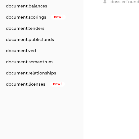
dossier.foun
document.balances
document.scorings
new!
document.tenders
document.publicfunds
document.ved
document.semantrum
document.relationships
document.licenses
new!