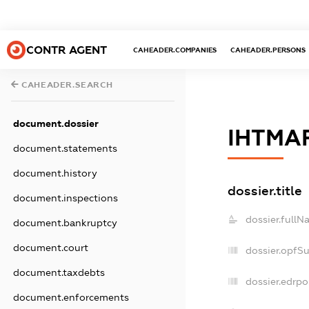
CONTR AGENT
CAHEADER.COMPANIES
CAHEADER.PERSONS
CAHEADER.SEARCH
document.dossier
ІНТМА
document.statements
document.history
dossier.title
document.inspections
dossier.fullN
document.bankruptcy
document.court
dossier.opfS
document.taxdebts
dossier.edrpo
document.enforcements