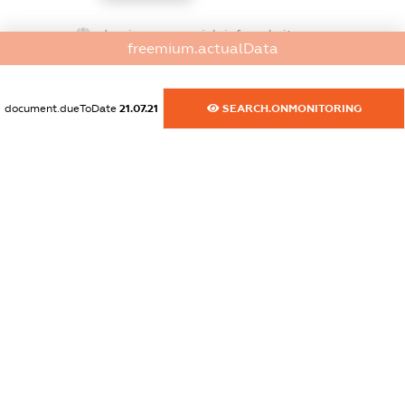
dossier.commercial_info.website
freemium.actualData
XXXXXXXXXX
dossier.commercial_info.activity
document.dueToDate
21.07.21
SEARCH.ONMONITORING
XXXXXXXXXX
freemium.exampleText_1
freemium.exampleText_2
freemium.anonymousPerSearch2
FREEMIUM.DETAILS
FREEMIUM.REGISTER