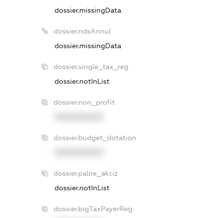
dossier.missingData
dossier.ndsAnnul
dossier.missingData
dossier.single_tax_reg
dossier.notInList
dossier.non_profit
XXXXXXXXXX
dossier.budget_dotation
XXXXXXXXXX
dossier.palne_akciz
dossier.notInList
dossier.bigTaxPayerReg