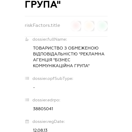
ГРУПА"
riskFactors.title
0
0
0
dossier.fullName:
ТОВАРИСТВО З ОБМЕЖЕНОЮ
ВІДПОВІДАЛЬНІСТЮ "РЕКЛАМНА
АГЕНЦІЯ "БІЗНЕС
КОММУНІКАЦІЙНА ГРУПА"
dossier.opfSubType:
-
dossier.edrpo:
38805041
dossier.regDate:
12.08.13