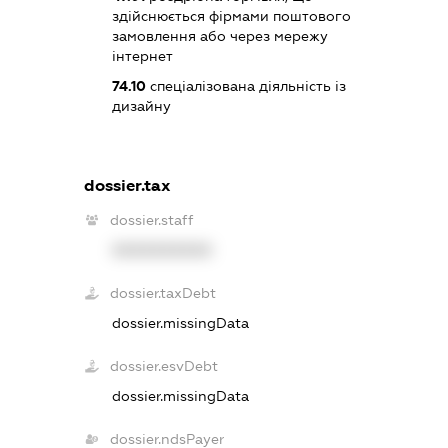
здійснюється фірмами поштового
замовлення або через мережу
інтернет
74.10
спеціалізована діяльність із
дизайну
dossier.tax
dossier.staff
XXXXXXXXXX
dossier.taxDebt
dossier.missingData
dossier.esvDebt
dossier.missingData
dossier.ndsPayer