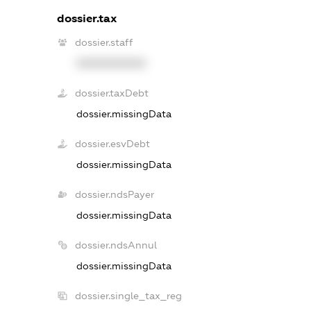
dossier.tax
dossier.staff
XXXXXXXXXX
dossier.taxDebt
dossier.missingData
dossier.esvDebt
dossier.missingData
dossier.ndsPayer
dossier.missingData
dossier.ndsAnnul
dossier.missingData
dossier.single_tax_reg