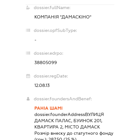
dossier.fullName:
КОМПАНІЯ "ДАМАСКІНО"
dossier.opfSubType:
-
dossier.edrpo:
38805099
dossier.regDate:
12.08.13
dossier.foundersAndBenef:
РАНІА ШАМІ
dossier.founderAddress
ВУЛИЦЯ
ДАМАСК ПАЛАС, БУИНОК 201,
КВАРТИРА 2, МІСТО ДАМАСК
Розмір внеску до статутного фонду
(грн.):
287,50
(25 %)