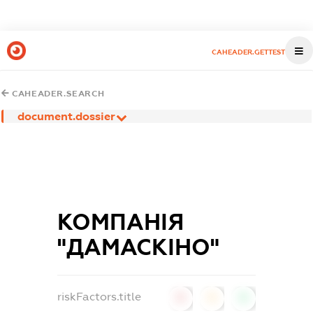
CAHEADER.GETTEST
CAHEADER.SEARCH
document.dossier
КОМПАНІЯ
"ДАМАСКІНО"
riskFactors.title
0
0
0