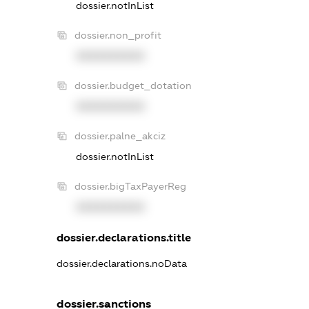
dossier.notInList
dossier.non_profit
XXXXXXXXXX
dossier.budget_dotation
XXXXXXXXXX
dossier.palne_akciz
dossier.notInList
dossier.bigTaxPayerReg
XXXXXXXXXX
dossier.declarations.title
dossier.declarations.noData
dossier.sanctions