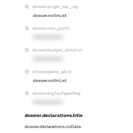
dossier.single_tax_reg
dossier.notInList
dossier.non_profit
XXXXXXXXXX
dossier.budget_dotation
XXXXXXXXXX
dossier.palne_akciz
dossier.notInList
dossier.bigTaxPayerReg
XXXXXXXXXX
dossier.declarations.title
dossier.declarations.noData