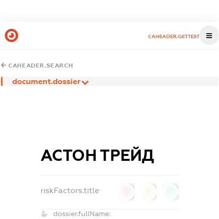
CAHEADER.GETTEST
CAHEADER.SEARCH
document.dossier
АСТОН ТРЕЙД
riskFactors.title
0
0
0
dossier.fullName: