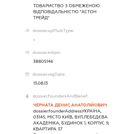
ТОВАРИСТВО З ОБМЕЖЕНОЮ
ВІДПОВІДАЛЬНІСТЮ "АСТОН
ТРЕЙД"
dossier.opfSubType:
-
dossier.edrpo:
38805146
dossier.regDate:
13.08.13
dossier.foundersAndBenef:
ЧЕРНАТА ДЕНИС АНАТОЛІЙОВИЧ
dossier.founderAddress
УКРАЇНА,
03145, МІСТО КИЇВ, ВУЛ.ЛЕБЕДЄВА
АКАДЕМІКА, БУДИНОК 1, КОРПУС 9,
КВАРТИРА 37