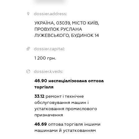
XXXXXXXXXX
dossier.address:
УКРАЇНА, 03039, МІСТО КИЇВ,
ПРОВУЛОК РУСЛАНА
ЛУЖЕВСЬКОГО, БУДИНОК 14
dossier.capital:
1 200 грн.
dossier.kveds:
46.90
неспеціалізована оптова
торгівля
33.12
ремонт і технічне
обслуговування машин і
устатковання промислового
призначення
46.69
оптова торгівля іншими
машинами й устаткованням