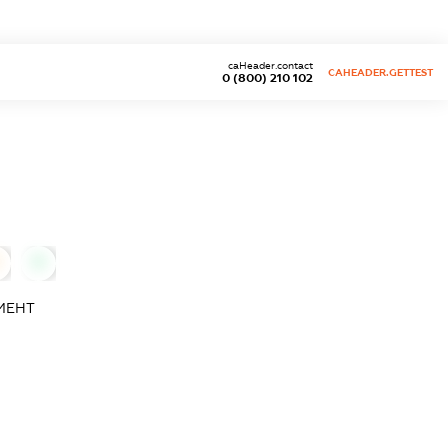
caHeader.contact
CAHEADER.GETTEST
0 (800) 210 102
0
МЕНТ