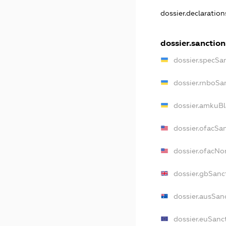
dossier.declaratio
dossier.sanction
dossier.specSa
dossier.rnboSa
dossier.amkuBl
dossier.ofacSa
dossier.ofacN
dossier.gbSanc
dossier.ausSan
dossier.euSanc