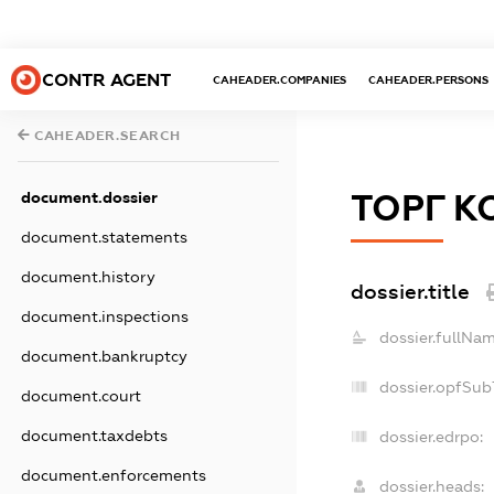
CONTR AGENT
CAHEADER.COMPANIES
CAHEADER.PERSONS
CAHEADER.SEARCH
ТОРГ К
document.dossier
document.statements
document.history
dossier.title
document.inspections
dossier.fullNam
document.bankruptcy
dossier.opfSub
document.court
document.taxdebts
dossier.edrpo:
document.enforcements
dossier.heads: