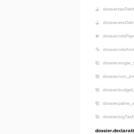
dossier.taxDeb
dossier.esvDeb
dossier.ndsPay
dossier.ndsAnn
dossier.single
dossier.non_pr
dossier.budget
dossier.palne_
dossier.bigTax
dossier.declarati