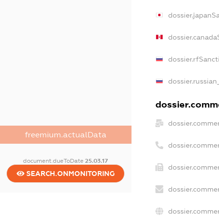
dossier.japanS
dossier.canada
dossier.rfSanct
dossier.russian
dossier.comme
dossier.commer
freemium.actualData
dossier.commer
document.dueToDate
25.03.17
dossier.commer
SEARCH.ONMONITORING
dossier.commer
dossier.commer