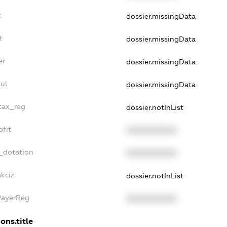
t
dossier.missingData
t
dossier.missingData
er
dossier.missingData
ul
dossier.missingData
_tax_reg
dossier.notInList
ofit
XXXXXXXXXX
_dotation
XXXXXXXXXX
akciz
dossier.notInList
PayerReg
XXXXXXXXXX
ons.title