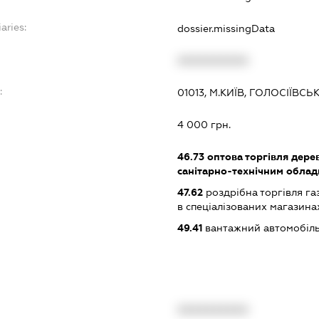
aries:
dossier.missingData
XXXXXXXXXX
:
01013, М.КИЇВ, ГОЛОСІЇВСЬ
4 000 грн.
46.73
оптова торгівля дере
санітарно-технічним обла
47.62
роздрібна торгівля г
в спеціалізованих магазина
49.41
вантажний автомобіль
XXXXXXXXXX