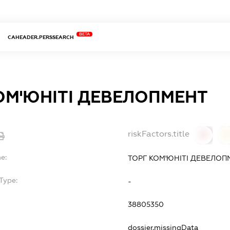
BETA
CAHEADER.PERSSEARCH
ОМ'ЮНІТІ ДЕВЕЛОПМЕНТ
riskFactors.title
0
0
e:
ТОРГ КОМ'ЮНІТІ ДЕВЕЛОП
Type:
-
38805350
dossier.missingData