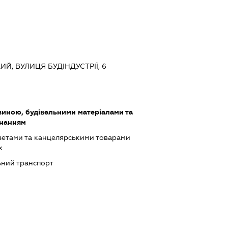
КИЙ, ВУЛИЦЯ БУДІНДУСТРІЇ, 6
виною, будівельними матеріалами та
днанням
азетами та канцелярськими товарами
х
ний транспорт