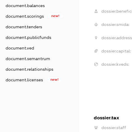
document.balances
dossier.benefici
document.scorings
new!
dossier.smida:
document.tenders
document.publicfunds
dossier.address
document.ved
dossier.capital:
document.semantrum
dossier.kveds:
document.relationships
document.licenses
new!
dossier.tax
dossier.staff