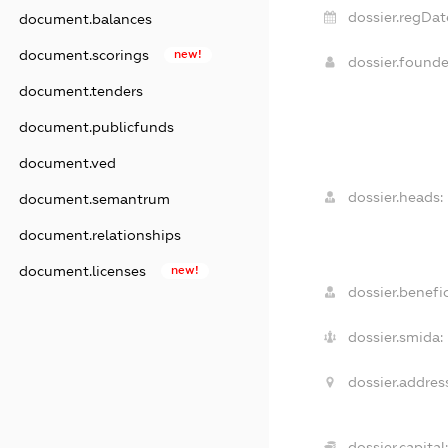
dossier.regDat
document.balances
document.scorings
new!
dossier.found
document.tenders
document.publicfunds
document.ved
dossier.heads:
document.semantrum
document.relationships
document.licenses
new!
dossier.benefic
dossier.smida:
dossier.address
dossier.capital: