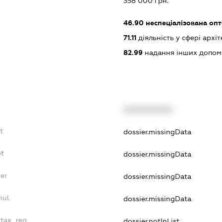
358 000 грн.
46.90
неспеціалізована опт
71.11
діяльність у сфері архі
82.99
надання інших допоміж
XXXXXXXXXX
t
dossier.missingData
bt
dossier.missingData
er
dossier.missingData
nul
dossier.missingData
_tax_reg
dossier.notInList