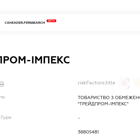
BETA
CAHEADER.PERSSEARCH
ПРОМ-ІМПЕКС
riskFactors.title
0
0
me:
ТОВАРИСТВО З ОБМЕЖЕН
"ТРЕЙДПРОМ-ІМПЕКС"
bType:
-
38805481