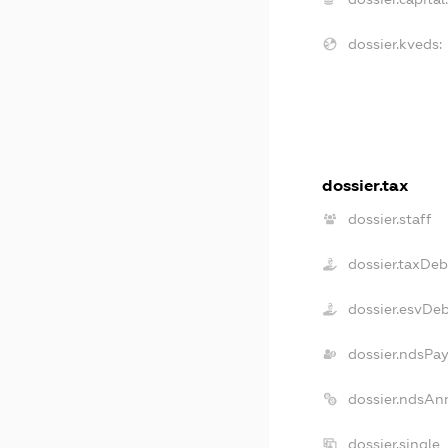
dossier.kveds:
dossier.tax
dossier.staff
dossier.taxDeb
dossier.esvDe
dossier.ndsPay
dossier.ndsAn
dossier.single