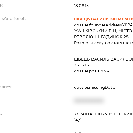
e:
18.08.13
ersAndBenef:
ШВЕЦЬ ВАСИЛЬ ВАСИЛЬО
dossier.founderAddress
УКРА
ЖАШКІВСЬКИЙ Р-Н, МІСТО
РЕВОЛЮЦІЇ, БУДИНОК 28
Розмір внеску до статутног
ШВЕЦЬ ВАСИЛЬ ВАСИЛЬО
26.07.16
dossier.position -
iaries:
dossier.missingData
XXXXXXXXXX
:
УКРАЇНА, 01023, МІСТО К
14/1