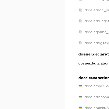
dossier.non_pr
dossier.budge
dossier.palne_
dossier.bigTa
dossier.declarat
dossier.declaratio
dossier.sanctio
dossier.specSa
dossier.rnboS
dossier.amkuB