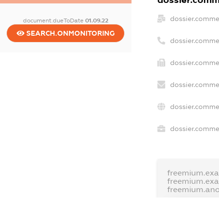
dossier.comme
document.dueToDate
01.09.22
SEARCH.ONMONITORING
dossier.comme
dossier.commer
dossier.commer
dossier.commer
dossier.commer
freemium.exa
freemium.ex
freemium.an
FREEMIUM.D