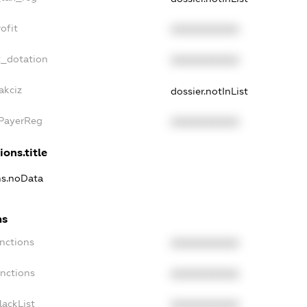
ofit
XXXXXXXXXX
t_dotation
XXXXXXXXXX
akciz
dossier.notInList
xPayerReg
XXXXXXXXXX
ions.title
ns.noData
ns
nctions
XXXXXXXXXX
anctions
XXXXXXXXXX
lackList
XXXXXXXXXX