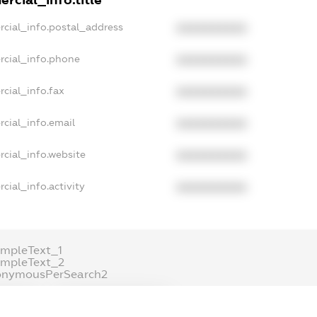
rcial_info.postal_address
XXXXXXXXXX
rcial_info.phone
XXXXXXXXXX
cial_info.fax
XXXXXXXXXX
cial_info.email
XXXXXXXXXX
cial_info.website
XXXXXXXXXX
cial_info.activity
XXXXXXXXXX
mpleText_1
ampleText_2
onymousPerSearch2
ETAILS
FREEMIUM.REGISTER