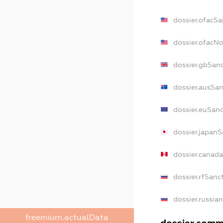
dossier.ofacSa
dossier.ofacN
dossier.gbSan
dossier.ausSan
dossier.euSanc
dossier.japanS
dossier.canad
dossier.rfSanc
dossier.russia
freemium.actualData
dossier.comme