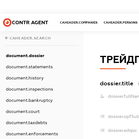
CONTR AGENT
CAHEADER.COMPANIES
CAHEADER.PERSONS
CAHEADER.SEARCH
document.dossier
ТРЕЙД
document.statements
document.history
dossier.title
document.inspections
dossier.fullNa
document.bankruptcy
document.court
dossier.opfSu
document.taxdebts
dossier.edrpo:
document.enforcements