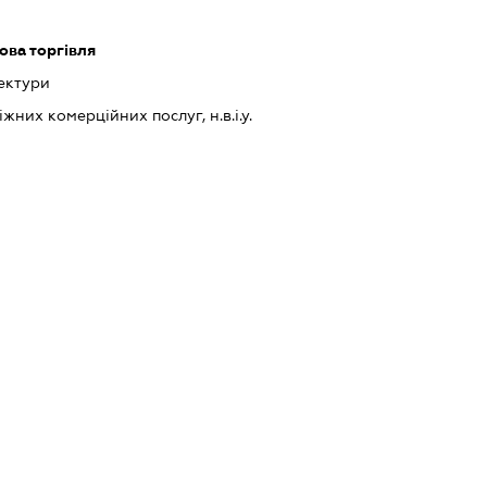
ова торгівля
тектури
них комерційних послуг, н.в.і.у.