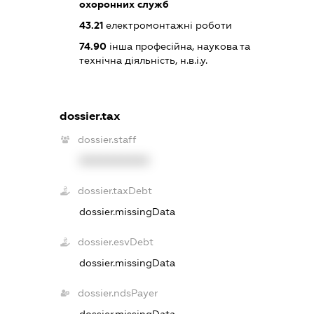
охоронних служб
43.21
електромонтажні роботи
74.90
інша професійна, наукова та
технічна діяльність, н.в.і.у.
dossier.tax
dossier.staff
XXXXXXXXXX
dossier.taxDebt
dossier.missingData
dossier.esvDebt
dossier.missingData
dossier.ndsPayer
dossier.missingData