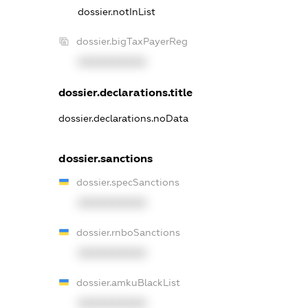
dossier.notInList
dossier.bigTaxPayerReg
XXXXXXXXXX
dossier.declarations.title
dossier.declarations.noData
dossier.sanctions
dossier.specSanctions
XXXXXXXXXX
dossier.rnboSanctions
XXXXXXXXXX
dossier.amkuBlackList
XXXXXXXXXX