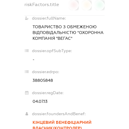
riskFactors.title
0
0
0
dossier.fullName:
ТОВАРИСТВО З ОБМЕЖЕНОЮ
ВІДПОВІДАЛЬНІСТЮ "ОХОРОННА
КОМПАНІЯ "ВЕГАС"
dossier.opfSubType:
-
dossier.edrpo:
38805848
dossier.regDate:
04.07.13
dossier.foundersAndBenef:
КІНЦЕВИЙ БЕНЕФІЦІАРНИЙ
ВЛАСНИК(КОНТРОЛЕР)