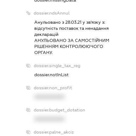
dossier.ndsAnnul
Анульовано з 28.03.21 у зв'язку з:
вiдсутнiсть поставок та ненадання
декларацiй
АНУЛЬОВАНО ЗА САМОСТIЙНИМ
РIШЕННЯМ КОНТРОЛЮЮЧОГО
ОРГАНУ.
dossier.single_tax_reg
dossier.notInList
dossier.non_profit
XXXXXXXXXX
dossier.budget_dotation
XXXXXXXXXX
dossier.palne_akciz