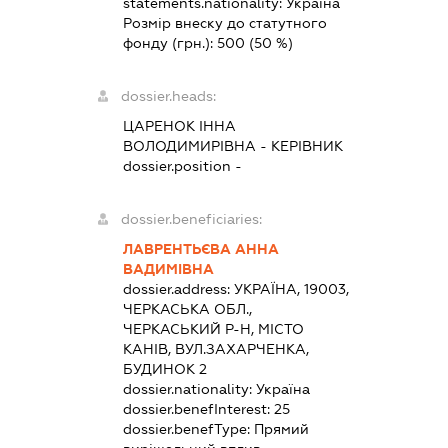
statements.nationality:
Україна
Розмір внеску до статутного
фонду (грн.):
500
(50 %)
dossier.heads:
ЦАРЕНОК ІННА
ВОЛОДИМИРІВНА
-
КЕРІВНИК
dossier.position -
dossier.beneficiaries:
ЛАВРЕНТЬЄВА АННА
ВАДИМІВНА
dossier.address:
УКРАЇНА, 19003,
ЧЕРКАСЬКА ОБЛ.,
ЧЕРКАСЬКИЙ Р-Н, МІСТО
КАНІВ, ВУЛ.ЗАХАРЧЕНКА,
БУДИНОК 2
dossier.nationality:
Україна
dossier.benefInterest:
25
dossier.benefType:
Прямий