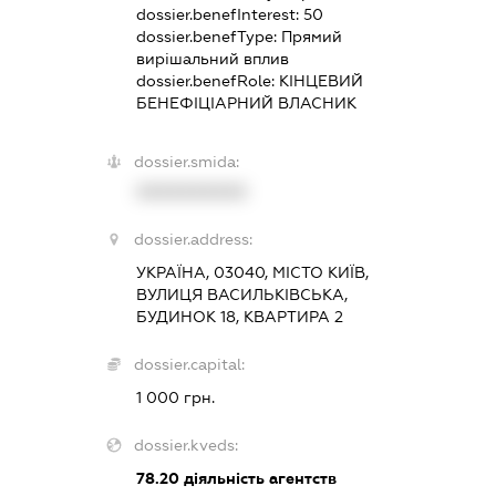
dossier.benefInterest:
50
dossier.benefType:
Прямий
вирішальний вплив
dossier.benefRole:
КІНЦЕВИЙ
БЕНЕФІЦІАРНИЙ ВЛАСНИК
dossier.smida:
XXXXXXXXXX
dossier.address:
УКРАЇНА, 03040, МІСТО КИЇВ,
ВУЛИЦЯ ВАСИЛЬКІВСЬКА,
БУДИНОК 18, КВАРТИРА 2
dossier.capital:
1 000 грн.
dossier.kveds:
78.20
діяльність агентств