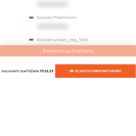
XXXXXXXXXX
dossier.rfSanctions
XXXXXXXXXX
dossier.russian_reg_title
XXXXXXXXXX
freemium.actualData
dossier.commercial_info.title
document.dueToDate
13.12.23
SEARCH.ONMONITORING
dossier.commercial_info.postal_address
XXXXXXXXXX
dossier.commercial_info.phone
XXXXXXXXXX
dossier.commercial_info.fax
XXXXXXXXXX