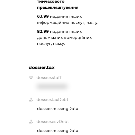
тимчасового
працевлаштування
63.99
надання інших
інформаційних послуг, н.в.і.у.
82.99
надання інших
допоміжних комерційних
послуг, н.в.і.у.
dossier.tax
dossier.staff
XXXXXXXXXX
dossier.taxDebt
dossier.missingData
dossier.esvDebt
dossier.missingData