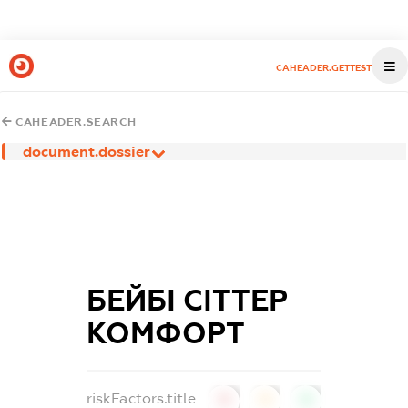
CAHEADER.GETTEST
CAHEADER.SEARCH
document.dossier
БЕЙБІ СІТТЕР
КОМФОРТ
riskFactors.title
0
0
0