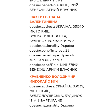
вирішальний вплив
dossier.benefRole:
КІНЦЕВИЙ
БЕНЕФІЦІАРНИЙ ВЛАСНИК
ШАКЕР СВІТЛАНА
ВАЛЕНТИНІВНА
dossier.address:
УКРАЇНА, 03040,
МІСТО КИЇВ,
ВУЛ.ВАСИЛЬКІВСЬКА,
БУДИНОК 18, КВАРТИРА 2
dossier.nationality:
Україна
dossier.benefInterest:
25
dossier.benefType:
Прямий
вирішальний вплив
dossier.benefRole:
КІНЦЕВИЙ
БЕНЕФІЦІАРНИЙ ВЛАСНИК
КРАВЧЕНКО ВОЛОДИМИР
МИКОЛАЙОВИЧ
dossier.address:
УКРАЇНА, 03039,
МІСТО КИЇВ,
ВУЛ.ГОЛОСІЇВСЬКА, БУДИНОК
13-А, КВАРТИРА 43
dossier.nationality:
Україна