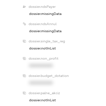
dossier.ndsPayer
dossier.missingData
dossier.ndsAnnul
dossier.missingData
dossier.single_tax_reg
dossier.notInList
dossier.non_profit
XXXXXXXXXX
dossier.budget_dotation
XXXXXXXXXX
dossier.palne_akciz
dossier.notInList