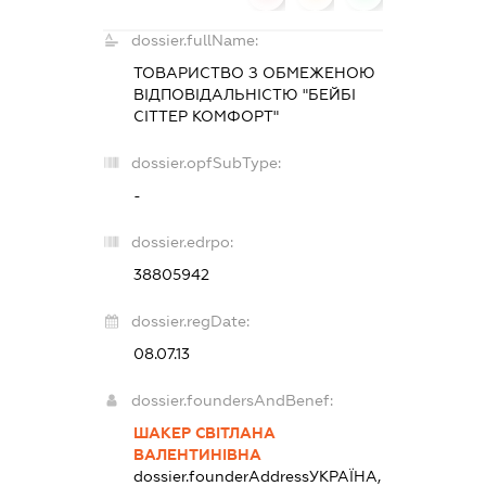
dossier.fullName:
ТОВАРИСТВО З ОБМЕЖЕНОЮ
ВІДПОВІДАЛЬНІСТЮ "БЕЙБІ
СІТТЕР КОМФОРТ"
dossier.opfSubType:
-
dossier.edrpo:
38805942
dossier.regDate:
08.07.13
dossier.foundersAndBenef:
ШАКЕР СВІТЛАНА
ВАЛЕНТИНІВНА
dossier.founderAddress
УКРАЇНА,