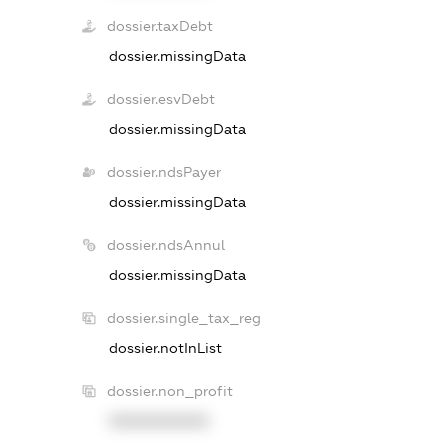
dossier.taxDebt
dossier.missingData
dossier.esvDebt
dossier.missingData
dossier.ndsPayer
dossier.missingData
dossier.ndsAnnul
dossier.missingData
dossier.single_tax_reg
dossier.notInList
dossier.non_profit
XXXXXXXXXX