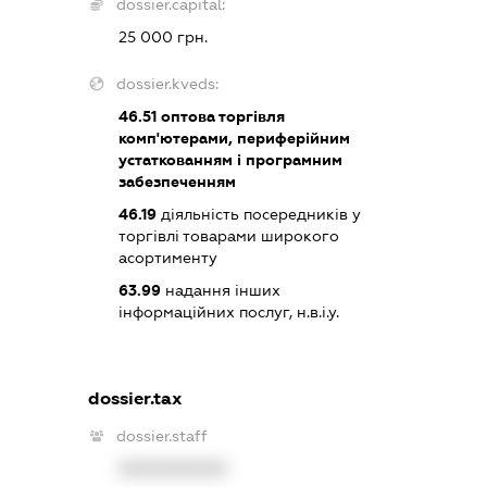
dossier.capital:
25 000 грн.
dossier.kveds:
46.51
оптова торгівля
комп'ютерами, периферійним
устаткованням і програмним
забезпеченням
46.19
діяльність посередників у
торгівлі товарами широкого
асортименту
63.99
надання інших
інформаційних послуг, н.в.і.у.
dossier.tax
dossier.staff
XXXXXXXXXX