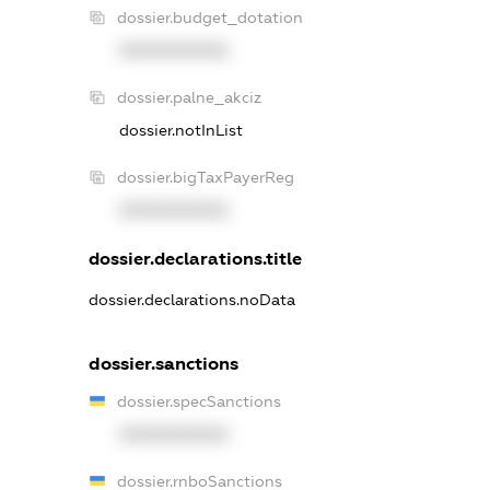
dossier.budget_dotation
XXXXXXXXXX
dossier.palne_akciz
dossier.notInList
dossier.bigTaxPayerReg
XXXXXXXXXX
dossier.declarations.title
dossier.declarations.noData
dossier.sanctions
dossier.specSanctions
XXXXXXXXXX
dossier.rnboSanctions