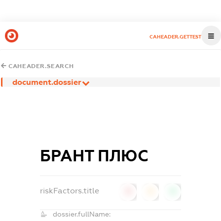
CAHEADER.GETTEST
CAHEADER.SEARCH
document.dossier
БРАНТ ПЛЮС
riskFactors.title
0
0
0
dossier.fullName: