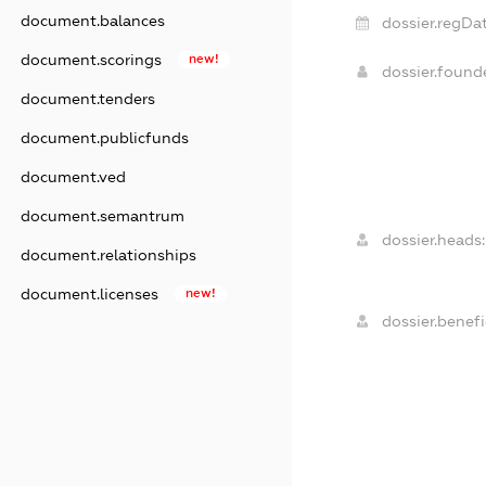
document.balances
dossier.regDat
document.scorings
new!
dossier.foun
document.tenders
document.publicfunds
document.ved
document.semantrum
dossier.heads:
document.relationships
document.licenses
new!
dossier.benefi