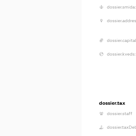
dossier.smida:
dossier.addres
dossier.capital
dossier.kveds:
dossier.tax
dossier.staff
dossier.taxDe