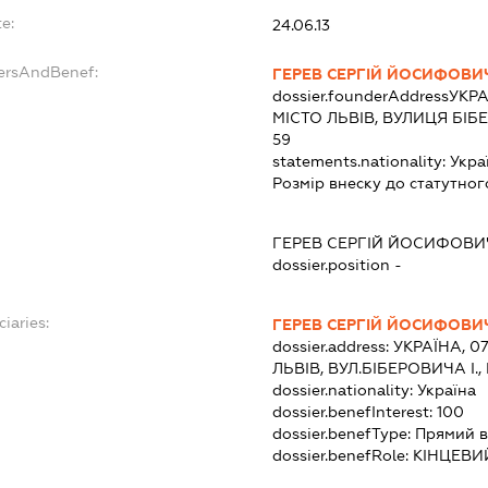
e:
24.06.13
dersAndBenef:
ГЕРЕВ СЕРГІЙ ЙОСИФОВИ
dossier.founderAddress
УКРА
МІСТО ЛЬВІВ, ВУЛИЦЯ БІБ
59
statements.nationality:
Укра
Розмір внеску до статутног
ГЕРЕВ СЕРГІЙ ЙОСИФОВИ
dossier.position -
ciaries:
ГЕРЕВ СЕРГІЙ ЙОСИФОВИ
dossier.address:
УКРАЇНА, 0
ЛЬВІВ, ВУЛ.БІБЕРОВИЧА І.,
dossier.nationality:
Україна
dossier.benefInterest:
100
dossier.benefType:
Прямий в
dossier.benefRole:
КІНЦЕВИ