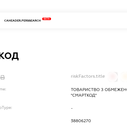
BETA
CAHEADER.PERSSEARCH
КОД
riskFactors.title
0
ame:
ТОВАРИСТВО З ОБМЕЖЕН
"СМАРТКОД"
bType:
-
38806270