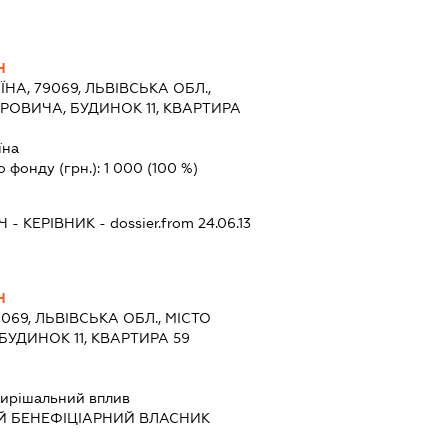
Ч
ЇНА, 79069, ЛЬВІВСЬКА ОБЛ.,
ЕРОВИЧА, БУДИНОК 11, КВАРТИРА
їна
о фонду (грн.):
1 000
(100 %)
Ч
-
КЕРІВНИК
- dossier.from 24.06.13
Ч
7069, ЛЬВІВСЬКА ОБЛ., МІСТО
 БУДИНОК 11, КВАРТИРА 59
ирішальний вплив
Й БЕНЕФІЦІАРНИЙ ВЛАСНИК