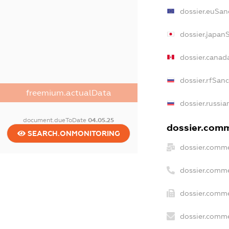
dossier.euSan
dossier.japan
dossier.canad
dossier.rfSan
freemium.actualData
dossier.russia
document.dueToDate
04.05.25
dossier.comme
SEARCH.ONMONITORING
dossier.comme
dossier.comme
dossier.comme
dossier.comme