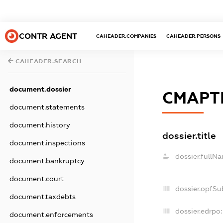
CONTR AGENT
CAHEADER.COMPANIES
CAHEADER.PERSONS
CAHEADER.SEARCH
document.dossier
СМАРТ
document.statements
document.history
dossier.title
document.inspections
dossier.fullN
document.bankruptcy
document.court
dossier.opfSu
document.taxdebts
dossier.edrpo:
document.enforcements