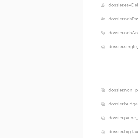
dossier.esvDe
dossier.ndsPa
dossier.ndsA
dossier.singl
dossier.non_p
dossier.budg
dossier.palne
dossier.bigTa