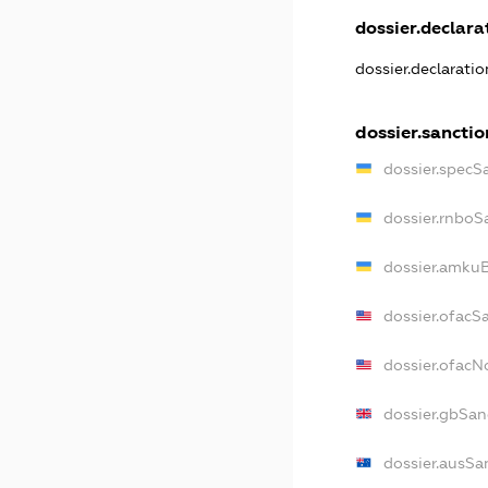
dossier.declarat
dossier.declarati
dossier.sanctio
dossier.specS
dossier.rnboS
dossier.amkuB
dossier.ofacS
dossier.ofac
dossier.gbSan
dossier.ausSa