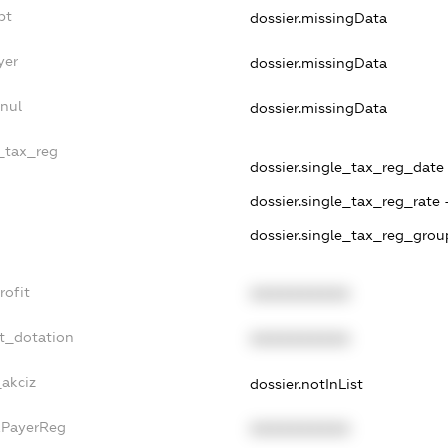
bt
dossier.missingData
yer
dossier.missingData
nnul
dossier.missingData
e_tax_reg
dossier.single_tax_reg_date -
dossier.single_tax_reg_rate 
dossier.single_tax_reg_grou
rofit
XXXXXXXXXX
et_dotation
XXXXXXXXXX
_akciz
dossier.notInList
xPayerReg
XXXXXXXXXX