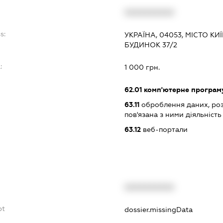
XXXXXXXXXX
s:
УКРАЇНА, 04053, МІСТО КИ
БУДИНОК 37/2
:
1 000 грн.
62.01
комп'ютерне програм
63.11
оброблення даних, роз
пов'язана з ними діяльність
63.12
веб-портали
XXXXXXXXXX
bt
dossier.missingData