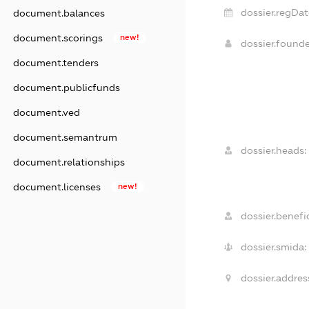
dossier.regDat
document.balances
document.scorings
new!
dossier.found
document.tenders
document.publicfunds
document.ved
document.semantrum
dossier.heads:
document.relationships
document.licenses
new!
dossier.benefic
dossier.smida:
dossier.addres