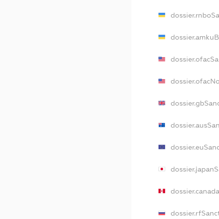
dossier.rnboS
dossier.amkuB
dossier.ofacS
dossier.ofacN
dossier.gbSan
dossier.ausSa
dossier.euSan
dossier.japan
dossier.canad
dossier.rfSanc