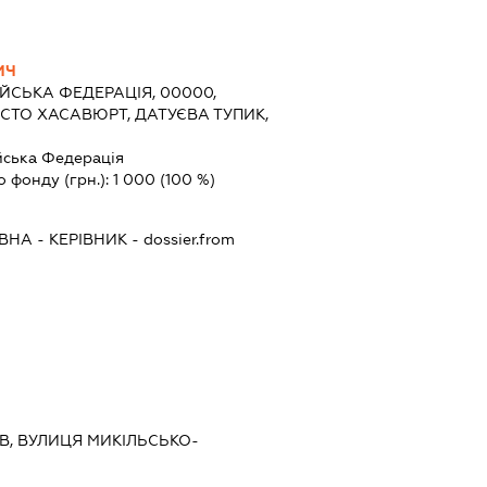
ИЧ
ЙСЬКА ФЕДЕРАЦІЯ, 00000,
ІСТО ХАСАВЮРТ, ДАТУЄВА ТУПИК,
йська Федерація
о фонду (грн.):
1 000
(100 %)
ІВНА
-
КЕРІВНИК
- dossier.from
ИЇВ, ВУЛИЦЯ МИКІЛЬСЬКО-