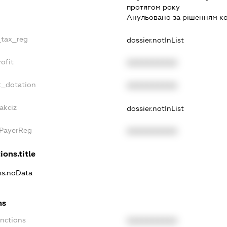
протягом року
Анульовано за рiшенням к
_tax_reg
dossier.notInList
ofit
XXXXXXXXXX
t_dotation
XXXXXXXXXX
akciz
dossier.notInList
xPayerReg
XXXXXXXXXX
ions.title
ons.noData
ns
anctions
XXXXXXXXXX