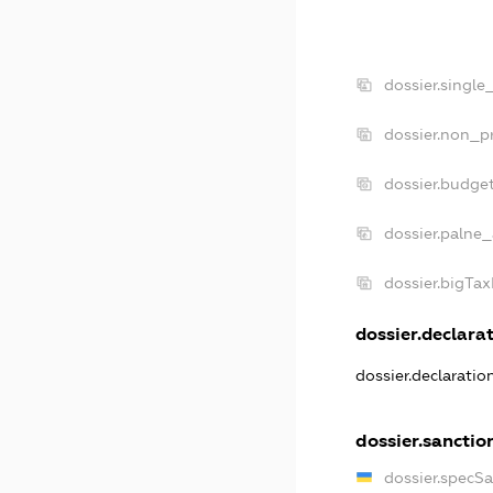
dossier.single
dossier.non_pr
dossier.budge
dossier.palne_
dossier.bigTa
dossier.declarat
dossier.declarati
dossier.sanctio
dossier.specS