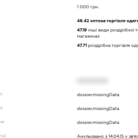
:
1 000 грн.
46.42
оптова торгівля одяго
47.19
інші види роздрібної т
магазинах
47.71
роздрібна торгівля од
XXXXXXXXXX
t
dossier.missingData
bt
dossier.missingData
yer
dossier.missingData
nul
Анульовано з 14.04.15 у зв'я