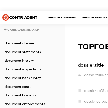
CONTR AGENT
CAHEADER.COMPANIES
CAHEADER.PERSONS
CAHEADER.SEARCH
document.dossier
ТОРГО
document.statements
document.history
dossier.title
document.inspections
dossier.fullNa
document.bankruptcy
document.court
dossier.opfSu
document.taxdebts
dossier.edrpo:
document.enforcements