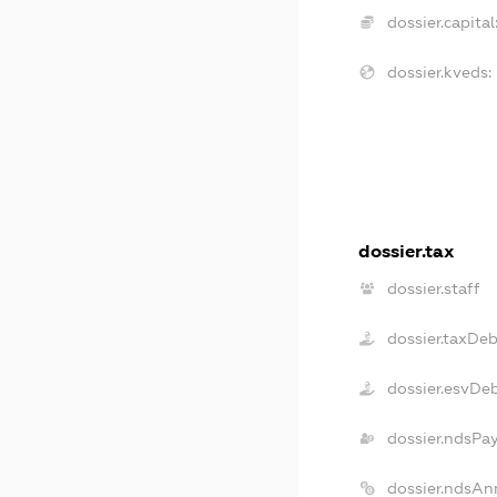
dossier.capital
dossier.kveds:
dossier.tax
dossier.staff
dossier.taxDeb
dossier.esvDe
dossier.ndsPa
dossier.ndsAn