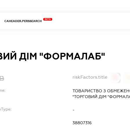
BETA
CAHEADER.PERSSEARCH
ВИЙ ДІМ "ФОРМАЛАБ"
riskFactors.title
0
0
me:
ТОВАРИСТВО З ОБМЕЖЕН
"ТОРГОВИЙ ДІМ "ФОРМАЛ
bType:
-
38807316