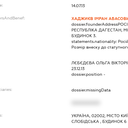
e:
14.07.13
ersAndBenef:
ХАДЖИЄВ ІМРАН АБАСОВ
dossier.founderAddress
РОСІ
РЕСПУБЛІКА ДАГЕСТАН, М
БУДИНОК 3.
statements.nationality:
Росі
Розмір внеску до статутног
ЛЄБЄДЄВА ОЛЬГА ВІКТОР
23.12.13
dossier.position -
iaries:
dossier.missingData
XXXXXXXXXX
s:
УКРАЇНА, 02002, МІСТО К
СЛОБІДСЬКА , БУДИНОК 6