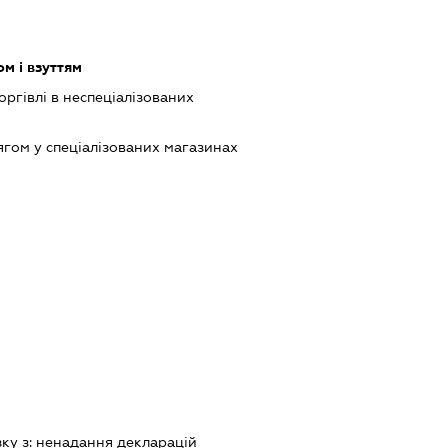
м і взуттям
оргівлі в неспеціалізованих
ягом у спеціалізованих магазинах
зку з:
ненадання декларацiй