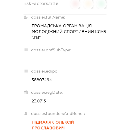
riskFactors.title
0
0
0
dossier.fullName:
ГРОМАДСЬКА ОРГАНІЗАЦІЯ
МОЛОДІЖНИЙ СПОРТИВНИЙ КЛУБ
"313"
dossier.opfSubType:
-
dossier.edrpo:
38807494
dossier.regDate:
23.07.13
dossier.foundersAndBenef:
ПІДМАЛЯК ОЛЕКСІЙ
ЯРОСЛАВОВИЧ