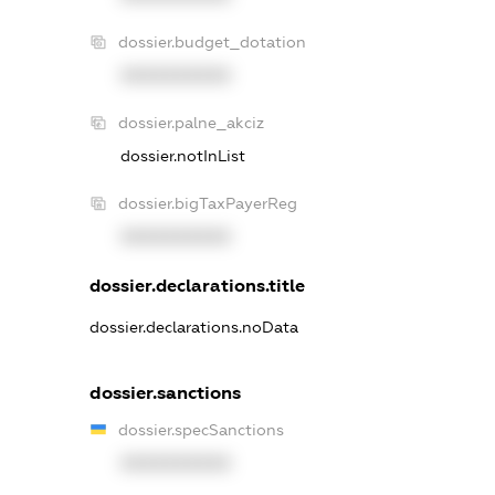
dossier.budget_dotation
XXXXXXXXXX
dossier.palne_akciz
dossier.notInList
dossier.bigTaxPayerReg
XXXXXXXXXX
dossier.declarations.title
dossier.declarations.noData
dossier.sanctions
dossier.specSanctions
XXXXXXXXXX