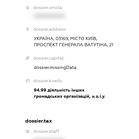
dossier.smida:
XXXXXXXXXX
dossier.address:
УКРАЇНА, 03169, МІСТО КИЇВ,
ПРОСПЕКТ ГЕНЕРАЛА ВАТУТІНА, 21
dossier.capital:
dossier.missingData
dossier.kveds:
94.99
діяльність інших
громадських організацій, н.в.і.у.
dossier.tax
dossier.staff