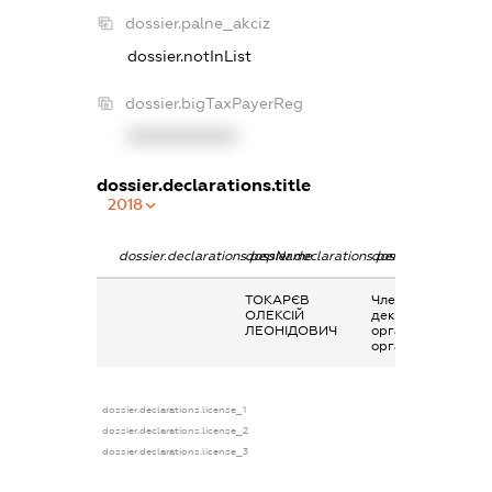
dossier.palne_akciz
dossier.notInList
dossier.bigTaxPayerReg
XXXXXXXXXX
dossier.declarations.title
2018
dossier.declarations.pepName
dossier.declarations.personName
dossier.declaratio
ТОКАРЄВ
Членство суб’єкта
ОЛЕКСІЙ
декларування в
ЛЕОНІДОВИЧ
організаціях та їх
органах
dossier.declarations.license_1
dossier.declarations.license_2
dossier.declarations.license_3