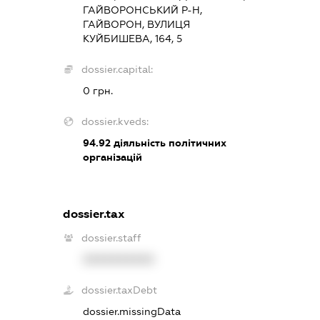
ГАЙВОРОНСЬКИЙ Р-Н,
ГАЙВОРОН, ВУЛИЦЯ
КУЙБИШЕВА, 164, 5
dossier.capital:
0 грн.
dossier.kveds:
94.92
діяльність політичних
організацій
dossier.tax
dossier.staff
XXXXXXXXXX
dossier.taxDebt
dossier.missingData