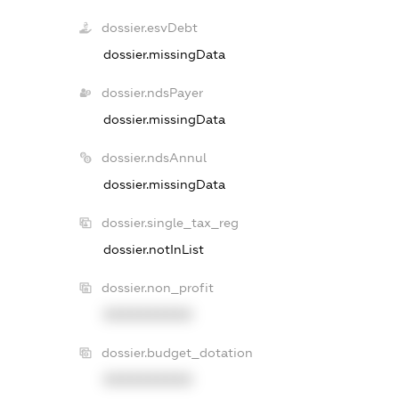
dossier.esvDebt
dossier.missingData
dossier.ndsPayer
dossier.missingData
dossier.ndsAnnul
dossier.missingData
dossier.single_tax_reg
dossier.notInList
dossier.non_profit
XXXXXXXXXX
dossier.budget_dotation
XXXXXXXXXX