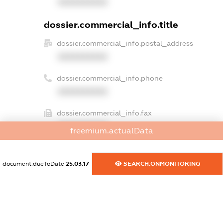
XXXXXXXXXX
dossier.commercial_info.title
dossier.commercial_info.postal_address
XXXXXXXXXX
dossier.commercial_info.phone
XXXXXXXXXX
dossier.commercial_info.fax
XXXXXXXXXX
freemium.actualData
dossier.commercial_info.email
XXXXXXXXXX
document.dueToDate
25.03.17
SEARCH.ONMONITORING
dossier.commercial_info.website
XXXXXXXXXX
dossier.commercial_info.activity