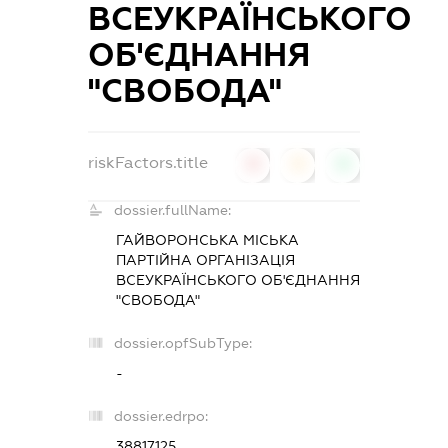
ВСЕУКРАЇНСЬКОГО
ОБ'ЄДНАННЯ
"СВОБОДА"
riskFactors.title
0
0
0
dossier.fullName:
ГАЙВОРОНСЬКА МІСЬКА
ПАРТІЙНА ОРГАНІЗАЦІЯ
ВСЕУКРАЇНСЬКОГО ОБ'ЄДНАННЯ
"СВОБОДА"
dossier.opfSubType:
-
dossier.edrpo:
38817125