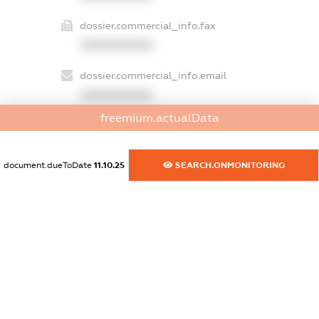
dossier.commercial_info.fax
XXXXXXXXXX
dossier.commercial_info.email
XXXXXXXXXX
freemium.actualData
dossier.commercial_info.website
XXXXXXXXXX
document.dueToDate
11.10.25
SEARCH.ONMONITORING
dossier.commercial_info.activity
XXXXXXXXXX
freemium.exampleText_1
freemium.exampleText_2
freemium.anonymousPerSearch2
FREEMIUM.DETAILS