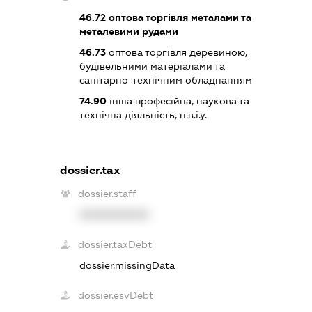
46.72
оптова торгівля металами та
металевими рудами
46.73
оптова торгівля деревиною,
будівельними матеріалами та
санітарно-технічним обладнанням
74.90
інша професійна, наукова та
технічна діяльність, н.в.і.у.
dossier.tax
dossier.staff
XXXXXXXXXX
dossier.taxDebt
dossier.missingData
dossier.esvDebt