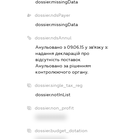
dossier.missingData
dossier.ndsPayer
dossier.missingData
dossier.ndsAnnul
Анульовано з 09.06.15 у зв'язку з:
надання декларацiй про
вiдсутнiсть поставок
Анульовано за рiшенням
контролюючого органу.
dossier.single_tax_reg
dossier.notInList
dossier.non_profit
XXXXXXXXXX
dossier.budget_dotation