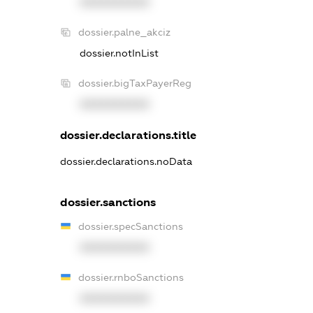
XXXXXXXXXX
dossier.palne_akciz
dossier.notInList
dossier.bigTaxPayerReg
XXXXXXXXXX
dossier.declarations.title
dossier.declarations.noData
dossier.sanctions
dossier.specSanctions
XXXXXXXXXX
dossier.rnboSanctions
XXXXXXXXXX