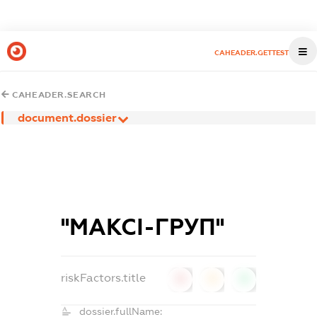
CAHEADER.GETTEST
CAHEADER.SEARCH
document.dossier
''МАКСІ-ГРУП''
riskFactors.title
0
0
0
dossier.fullName: