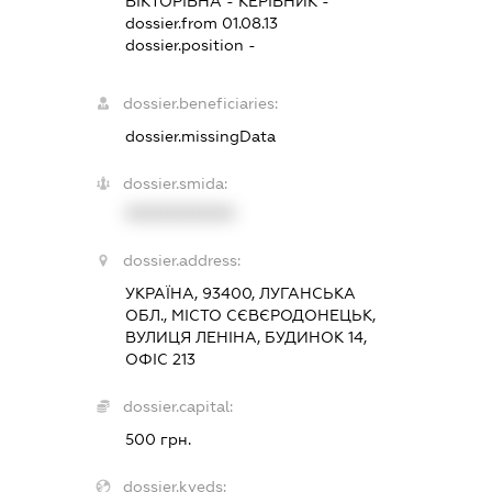
ВІКТОРІВНА
-
КЕРІВНИК
-
dossier.from 01.08.13
dossier.position -
dossier.beneficiaries:
dossier.missingData
dossier.smida:
XXXXXXXXXX
dossier.address:
УКРАЇНА, 93400, ЛУГАНСЬКА
ОБЛ., МІСТО СЄВЄРОДОНЕЦЬК,
ВУЛИЦЯ ЛЕНІНА, БУДИНОК 14,
ОФІС 213
dossier.capital:
500 грн.
dossier.kveds: