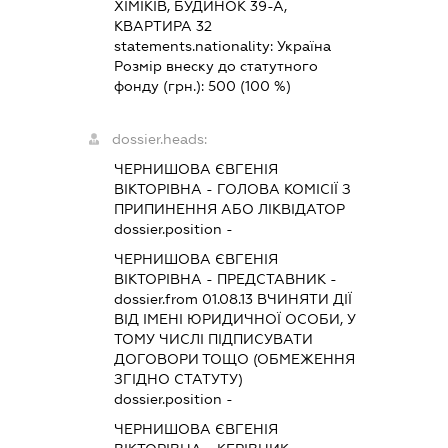
ХІМІКІВ, БУДИНОК 39-А,
КВАРТИРА 32
statements.nationality:
Україна
Розмір внеску до статутного
фонду (грн.):
500
(100 %)
dossier.heads:
ЧЕРНИШОВА ЄВГЕНІЯ
ВІКТОРІВНА
-
ГОЛОВА КОМІСІЇ З
ПРИПИНЕННЯ АБО ЛІКВІДАТОР
dossier.position -
ЧЕРНИШОВА ЄВГЕНІЯ
ВІКТОРІВНА
-
ПРЕДСТАВНИК
-
dossier.from 01.08.13
ВЧИНЯТИ ДІЇ
ВІД ІМЕНІ ЮРИДИЧНОЇ ОСОБИ, У
ТОМУ ЧИСЛІ ПІДПИСУВАТИ
ДОГОВОРИ ТОЩО (ОБМЕЖЕННЯ
ЗГІДНО СТАТУТУ)
dossier.position -
ЧЕРНИШОВА ЄВГЕНІЯ