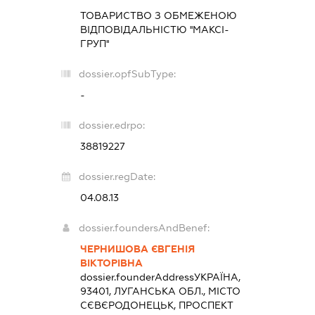
ТОВАРИСТВО З ОБМЕЖЕНОЮ
ВІДПОВІДАЛЬНІСТЮ ''МАКСІ-
ГРУП''
dossier.opfSubType:
-
dossier.edrpo:
38819227
dossier.regDate:
04.08.13
dossier.foundersAndBenef:
ЧЕРНИШОВА ЄВГЕНІЯ
ВІКТОРІВНА
dossier.founderAddress
УКРАЇНА,
93401, ЛУГАНСЬКА ОБЛ., МІСТО
СЄВЄРОДОНЕЦЬК, ПРОСПЕКТ