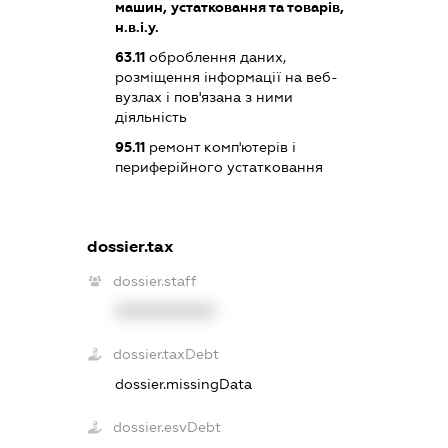
машин, устатковання та товарів,
н.в.і.у.
63.11
оброблення даних,
розміщення інформації на веб-
вузлах і пов'язана з ними
діяльність
95.11
ремонт комп'ютерів і
периферійного устатковання
dossier.tax
dossier.staff
XXXXXXXXXX
dossier.taxDebt
dossier.missingData
dossier.esvDebt