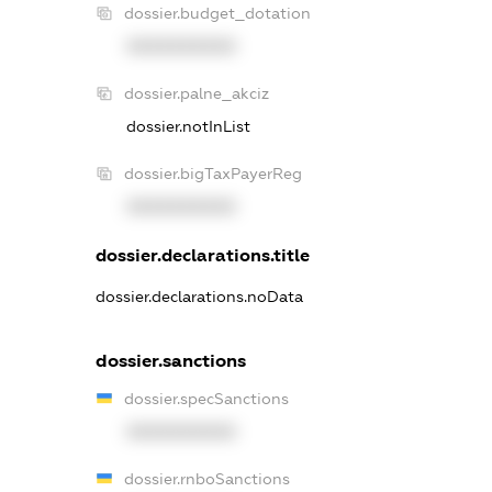
dossier.budget_dotation
XXXXXXXXXX
dossier.palne_akciz
dossier.notInList
dossier.bigTaxPayerReg
XXXXXXXXXX
dossier.declarations.title
dossier.declarations.noData
dossier.sanctions
dossier.specSanctions
XXXXXXXXXX
dossier.rnboSanctions