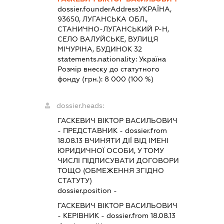
dossier.founderAddress
УКРАЇНА,
93650, ЛУГАНСЬКА ОБЛ.,
СТАНИЧНО-ЛУГАНСЬКИЙ Р-Н,
СЕЛО ВАЛУЙСЬКЕ, ВУЛИЦЯ
МІЧУРІНА, БУДИНОК 32
statements.nationality:
Україна
Розмір внеску до статутного
фонду (грн.):
8 000
(100 %)
dossier.heads:
ГАСКЕВИЧ ВІКТОР ВАСИЛЬОВИЧ
-
ПРЕДСТАВНИК
- dossier.from
18.08.13
ВЧИНЯТИ ДІЇ ВІД ІМЕНІ
ЮРИДИЧНОЇ ОСОБИ, У ТОМУ
ЧИСЛІ ПІДПИСУВАТИ ДОГОВОРИ
ТОЩО (ОБМЕЖЕННЯ ЗГІДНО
СТАТУТУ)
dossier.position -
ГАСКЕВИЧ ВІКТОР ВАСИЛЬОВИЧ
-
КЕРІВНИК
- dossier.from 18.08.13