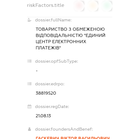
riskFactors.title
0
0
0
dossier.fullName:
ТОВАРИСТВО З ОБМЕЖЕНОЮ
ВІДПОВІДАЛЬНІСТЮ "ЕДИНИЙ
ЦЕНТР ЕЛЕКТРОННИХ
ПЛАТЕЖІВ"
dossier.opfSubType:
-
dossier.edrpo:
38819520
dossier.regDate:
21.08.13
dossier.foundersAndBenef:
ГАСКЕВИЧ ВІКТОР ВАСИЛЬОВИЧ