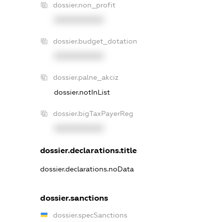
dossier.non_profit
XXXXXXXXXX
dossier.budget_dotation
XXXXXXXXXX
dossier.palne_akciz
dossier.notInList
dossier.bigTaxPayerReg
XXXXXXXXXX
dossier.declarations.title
dossier.declarations.noData
dossier.sanctions
dossier.specSanctions