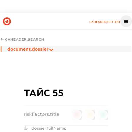
CAHEADER.GETTEST
CAHEADER.SEARCH
document.dossier
ТАЙС 55
riskFactors.title
0
0
0
dossier.fullName: