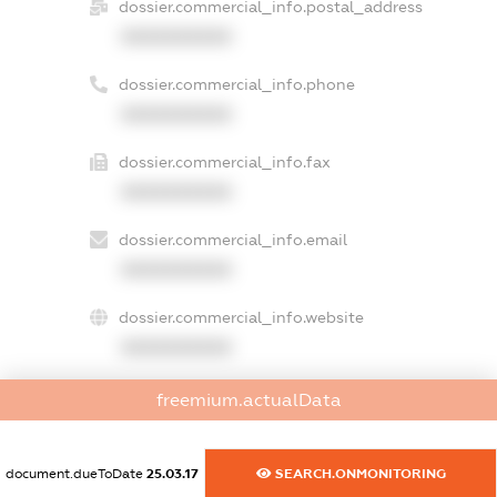
dossier.commercial_info.postal_address
XXXXXXXXXX
dossier.commercial_info.phone
XXXXXXXXXX
dossier.commercial_info.fax
XXXXXXXXXX
dossier.commercial_info.email
XXXXXXXXXX
dossier.commercial_info.website
XXXXXXXXXX
dossier.commercial_info.activity
freemium.actualData
XXXXXXXXXX
document.dueToDate
25.03.17
SEARCH.ONMONITORING