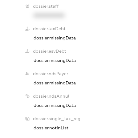
dossier.staff
XXXXXXXXXX
dossier.taxDebt
dossier.missingData
dossier.esvDebt
dossier.missingData
dossier.ndsPayer
dossier.missingData
dossier.ndsAnnul
dossier.missingData
dossier.single_tax_reg
dossier.notInList