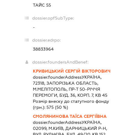
ТАЙС 55
dossier.opfSubType:
-
dossier.edrpo:
38833964
dossier.foundersAndBenef:
КРИВИЦЬКИЙ СЕРГІЙ ВІКТОРОВИЧ
dossier.founderAddress
УКРАЇНА,
72318, ЗАПОРIЗЬКА ОБЛАСТЬ,
М.МЕЛІТОПОЛЬ, ПР-Т 50-РІЧЧЯ
ПЕРЕМОГИ, БУД. 36, КОРП. 7, КВ 45
Розмір внеску до статутного фонду
(грн.):
575
(50 %)
СМОЛЯНИНОВА ТАЇСА СЕРГІЇВНА
dossier.founderAddress
УКРАЇНА,
02099, М.КИЇВ, ДАРНИЦЬКИЙ Р-Н,
ВУЛ. РУДНЄВА, БУД. 49/20, КВ 152