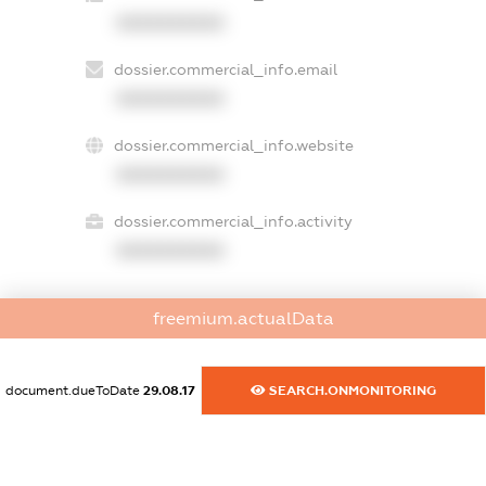
XXXXXXXXXX
dossier.commercial_info.email
XXXXXXXXXX
dossier.commercial_info.website
XXXXXXXXXX
dossier.commercial_info.activity
XXXXXXXXXX
freemium.actualData
freemium.exampleText_1
freemium.exampleText_2
freemium.anonymousPerSearch2
document.dueToDate
29.08.17
SEARCH.ONMONITORING
FREEMIUM.DETAILS
FREEMIUM.REGISTER