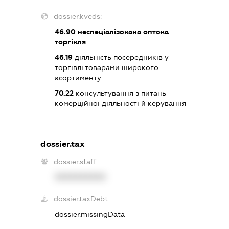
dossier.kveds:
46.90
неспеціалізована оптова
торгівля
46.19
діяльність посередників у
торгівлі товарами широкого
асортименту
70.22
консультування з питань
комерційної діяльності й керування
dossier.tax
dossier.staff
XXXXXXXXXX
dossier.taxDebt
dossier.missingData