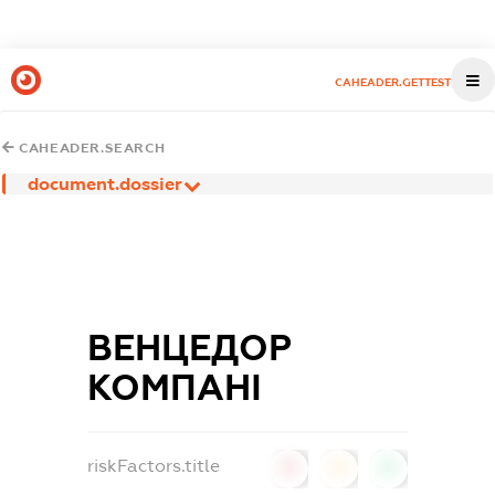
CAHEADER.GETTEST
CAHEADER.SEARCH
document.dossier
ВЕНЦЕДОР
КОМПАНІ
riskFactors.title
0
0
0