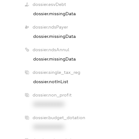
dossier.esvDebt
dossier.missingData
dossier.ndsPayer
dossier.missingData
dossier.ndsAnnul
dossier.missingData
dossier.single_tax_reg
dossier.notInList
dossier.non_profit
XXXXXXXXXX
dossier.budget_dotation
XXXXXXXXXX