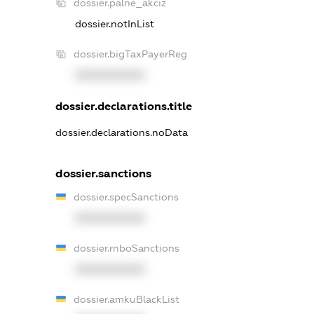
dossier.palne_akciz
dossier.notInList
dossier.bigTaxPayerReg
XXXXXXXXXX
dossier.declarations.title
dossier.declarations.noData
dossier.sanctions
dossier.specSanctions
XXXXXXXXXX
dossier.rnboSanctions
XXXXXXXXXX
dossier.amkuBlackList