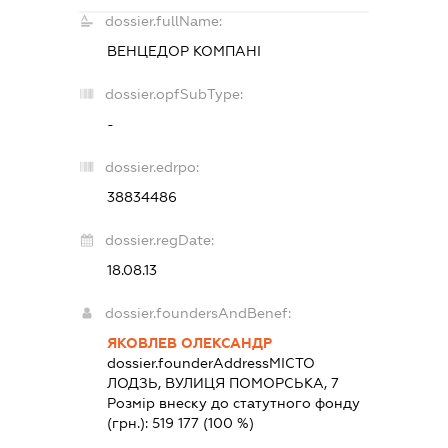
dossier.fullName:
ВЕНЦЕДОР КОМПАНІ
dossier.opfSubType:
-
dossier.edrpo:
38834486
dossier.regDate:
18.08.13
dossier.foundersAndBenef:
ЯКОВЛЕВ ОЛЕКСАНДР
dossier.founderAddress
МІСТО
ЛОДЗЬ, ВУЛИЦЯ ПОМОРСЬКА, 7
Розмір внеску до статутного фонду
(грн.):
519 177
(100 %)