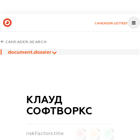
CAHEADER.GETTEST
CAHEADER.SEARCH
document.dossier
КЛАУД
СОФТВОРКС
riskFactors.title
0
0
0