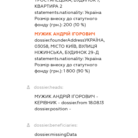
КВАРТИРА 2
statements.nationality:
Україна
Розмір внеску до статутного
фонду (грн.):
200
(10 %)
МУЖИК АНДРІЙ ІГОРОВИЧ
dossier.founderAddress
УКРАЇНА,
03058, МІСТО КИЇВ, ВУЛИЦЯ
НІЖИНСЬКА, БУДИНОК 29-Д
statements.nationality:
Україна
Розмір внеску до статутного
фонду (грн.):
1 800
(90 %)
dossier.heads:
МУЖИК АНДРІЙ ІГОРОВИЧ
-
КЕРІВНИК
- dossier.from 18.08.13
dossier.position -
dossier.beneficiaries:
dossier.missingData