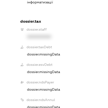
інформатизації
dossier.tax
dossier.staff
XXXXXXXXXX
dossier.taxDebt
dossier.missingData
dossier.esvDebt
dossier.missingData
dossier.ndsPayer
dossier.missingData
dossier.ndsAnnul
dossier.missingData