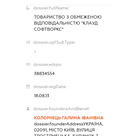
dossier.fullName:
ТОВАРИСТВО З ОБМЕЖЕНОЮ
ВІДПОВІДАЛЬНІСТЮ "КЛАУД
СОФТВОРКС"
dossier.opfSubType:
-
dossier.edrpo:
38834554
dossier.regDate:
18.08.13
dossier.foundersAndBenef:
КОЛОМІЄЦЬ ГАЛИНА ІВАНІВНА
dossier.founderAddress
УКРАЇНА,
02091, МІСТО КИЇВ, ВУЛИЦЯ
ТРОСТЯНЕЦЬКА, БУДИНОК 7,