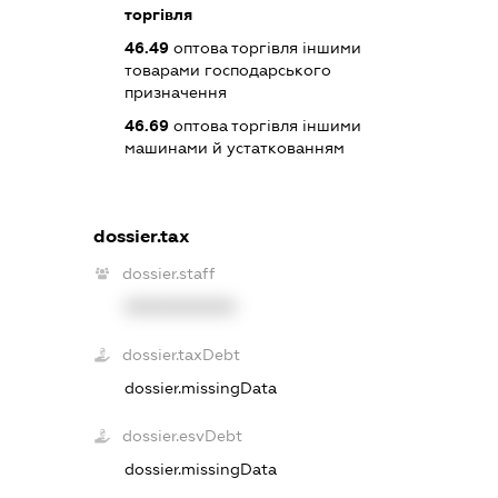
торгівля
46.49
оптова торгівля іншими
товарами господарського
призначення
46.69
оптова торгівля іншими
машинами й устаткованням
dossier.tax
dossier.staff
XXXXXXXXXX
dossier.taxDebt
dossier.missingData
dossier.esvDebt
dossier.missingData