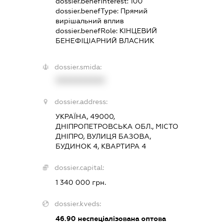
dossier.benefInterest:
100
dossier.benefType:
Прямий
вирішальний вплив
dossier.benefRole:
КІНЦЕВИЙ
БЕНЕФІЦІАРНИЙ ВЛАСНИК
dossier.smida:
XXXXXXXXXX
dossier.address:
УКРАЇНА, 49000,
ДНІПРОПЕТРОВСЬКА ОБЛ., МІСТО
ДНІПРО, ВУЛИЦЯ БАЗОВА,
БУДИНОК 4, КВАРТИРА 4
dossier.capital:
1 340 000 грн.
dossier.kveds:
46.90
неспеціалізована оптова