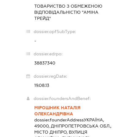
ТОВАРИСТВО З ОБМЕЖЕНОЮ
ВІДПОВІДАЛЬНІСТЮ "АМІНА
ТРЕЙД"
dossier.opfSubType:
-
dossier.edrpo:
38837340
dossier.regDate:
19.08.13
dossier.foundersAndBenef:
МІРОШНИК НАТАЛІЯ
ОЛЕКСАНДРІВНА
dossier.founderAddress
УКРАЇНА,
49000, ДНІПРОПЕТРОВСЬКА ОБЛ.,
МІСТО ДНІПРО, ВУЛИЦЯ