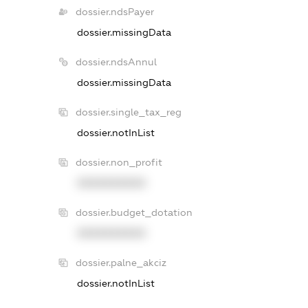
dossier.ndsPayer
dossier.missingData
dossier.ndsAnnul
dossier.missingData
dossier.single_tax_reg
dossier.notInList
dossier.non_profit
XXXXXXXXXX
dossier.budget_dotation
XXXXXXXXXX
dossier.palne_akciz
dossier.notInList