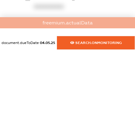
XXXXXXXXXX
dossier.commercial_info.website
freemium.actualData
XXXXXXXXXX
dossier.commercial_info.activity
document.dueToDate
04.05.25
SEARCH.ONMONITORING
XXXXXXXXXX
freemium.exampleText_1
freemium.exampleText_2
freemium.anonymousPerSearch2
FREEMIUM.DETAILS
FREEMIUM.REGISTER