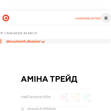
CAHEADER.GETTEST
CAHEADER.SEARCH
document.dossier
АМІНА ТРЕЙД
riskFactors.title
0
0
0
dossier.fullName: