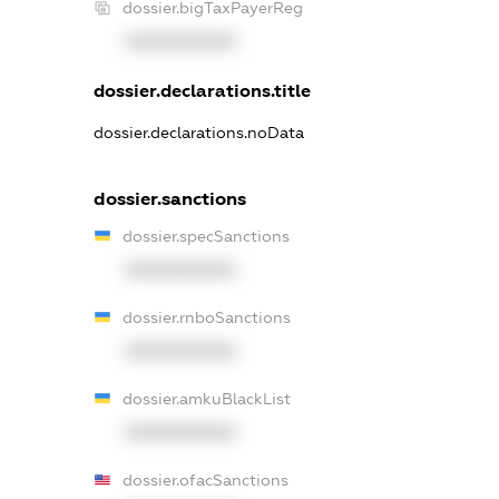
dossier.bigTaxPayerReg
XXXXXXXXXX
dossier.declarations.title
dossier.declarations.noData
dossier.sanctions
dossier.specSanctions
XXXXXXXXXX
dossier.rnboSanctions
XXXXXXXXXX
dossier.amkuBlackList
XXXXXXXXXX
dossier.ofacSanctions