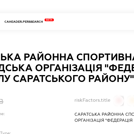
BETA
CAHEADER.PERSSEARCH
СЬКА РАЙОННА СПОРТИВН
СЬКА ОРГАНІЗАЦІЯ "ФЕД
ЛУ САРАТСЬКОГО РАЙОНУ
riskFactors.title
0
0
me:
САРАТСЬКА РАЙОННА СП
ОРГАНІЗАЦІЯ "ФЕДЕРАЦІ
Type:
-