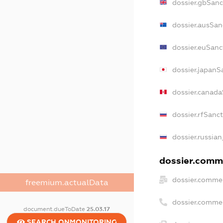
dossier.gbSanc
dossier.ausSan
dossier.euSanc
dossier.japanS
dossier.canad
dossier.rfSanc
dossier.russian
dossier.comme
dossier.commer
freemium.actualData
dossier.comme
document.dueToDate
25.03.17
SEARCH.ONMONITORING