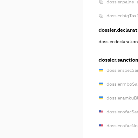
dossier.palne_
dossier.bigTa
dossier.declarati
dossier.declaratio
dossier.sanctio
dossier.specSa
dossier.rnboSa
dossier.amkuBl
dossier.ofacSa
dossier.ofacN