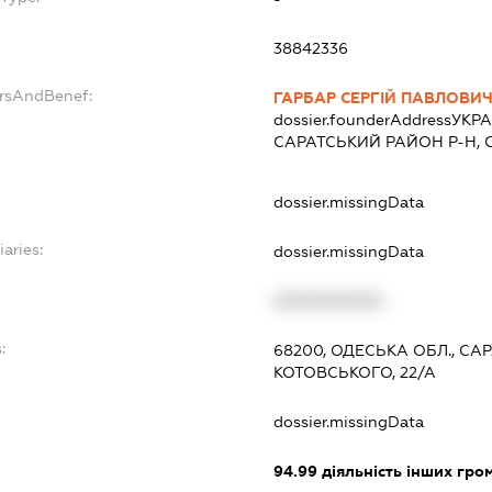
38842336
ersAndBenef:
ГАРБАР СЕРГІЙ ПАВЛОВИ
dossier.founderAddress
УКРА
САРАТСЬКИЙ РАЙОН Р-Н, 
dossier.missingData
iaries:
dossier.missingData
XXXXXXXXXX
:
68200, ОДЕСЬКА ОБЛ., СА
КОТОВСЬКОГО, 22/А
dossier.missingData
94.99
діяльність інших грома