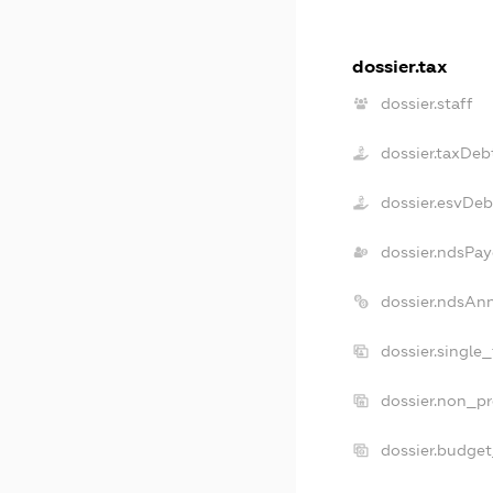
dossier.tax
dossier.staff
dossier.taxDeb
dossier.esvDeb
dossier.ndsPay
dossier.ndsAn
dossier.single
dossier.non_pr
dossier.budge