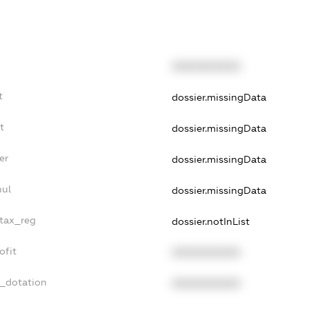
XXXXXXXXXX
t
dossier.missingData
t
dossier.missingData
er
dossier.missingData
nul
dossier.missingData
_tax_reg
dossier.notInList
ofit
XXXXXXXXXX
t_dotation
XXXXXXXXXX