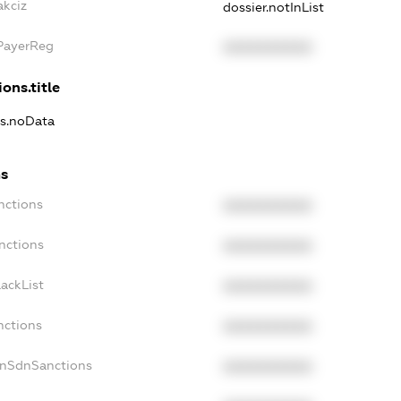
akciz
dossier.notInList
xPayerReg
XXXXXXXXXX
ons.title
ns.noData
ns
nctions
XXXXXXXXXX
nctions
XXXXXXXXXX
ackList
XXXXXXXXXX
nctions
XXXXXXXXXX
onSdnSanctions
XXXXXXXXXX