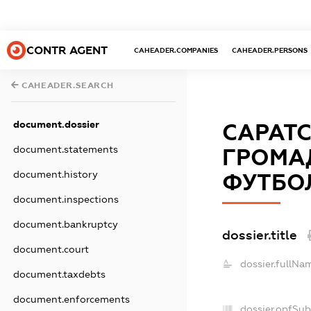
CONTR AGENT
CAHEADER.COMPANIES
CAHEADER.PERSONS
CAHEADER.SEARCH
document.dossier
САРАТ
document.statements
ГРОМАД
document.history
ФУТБО
document.inspections
document.bankruptcy
dossier.title
document.court
dossier.fullNa
document.taxdebts
document.enforcements
dossier.opfSub