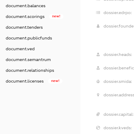
document.balances
dossier.edrpo:
document.scorings
new!
dossier.found
document.tenders
document.publicfunds
document.ved
dossier.heads:
document.semantrum
dossier.benefic
document.relationships
document.licenses
new!
dossier.smida:
dossier.address
dossier.capital:
dossier.kveds: