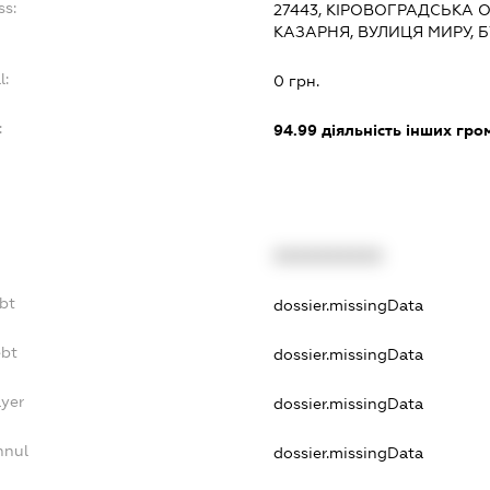
ss:
27443, КІРОВОГРАДСЬКА О
КАЗАРНЯ, ВУЛИЦЯ МИРУ, 
l:
0 грн.
:
94.99
діяльність інших грома
XXXXXXXXXX
bt
dossier.missingData
ebt
dossier.missingData
ayer
dossier.missingData
nnul
dossier.missingData