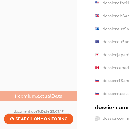
dossier.ofac
dossier.gbSa
dossier.ausS
dossier.euSa
dossier.japa
dossier.cana
dossier.rfSan
dossier.russi
freemium.actualData
dossier.comm
document.dueToDate
25.03.17
dossier.comm
SEARCH.ONMONITORING