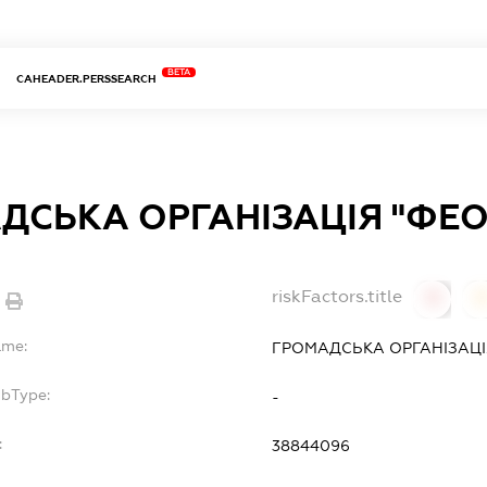
BETA
CAHEADER.PERSSEARCH
ДСЬКА ОРГАНІЗАЦІЯ "ФЕО
riskFactors.title
0
ame:
ГРОМАДСЬКА ОРГАНІЗАЦІ
ubType:
-
:
38844096