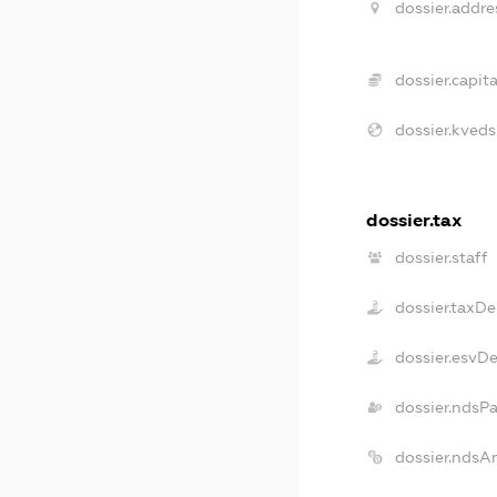
dossier.addre
dossier.capita
dossier.kveds
dossier.tax
dossier.staff
dossier.taxDe
dossier.esvD
dossier.ndsP
dossier.ndsA