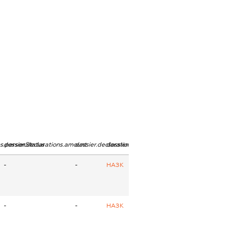
ns.personStatus
dossier.declarations.amount
dossier.declarations.currency
dossier.declarations.source
-
-
НАЗК
-
-
НАЗК