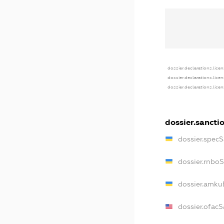
dossier.declarations.lice
dossier.declarations.lice
dossier.declarations.lice
dossier.sancti
dossier.spec
dossier.rnbo
dossier.amku
dossier.ofac