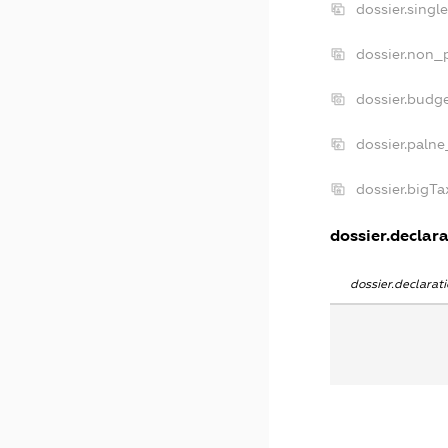
dossier.singl
dossier.non_p
dossier.budg
dossier.palne
dossier.bigT
dossier.declara
dossier.declara