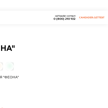
caHeader.contact
CAHEADER.GETTEST
0 (800) 210 102
НА"
0
0
Я "ФЕОНА"