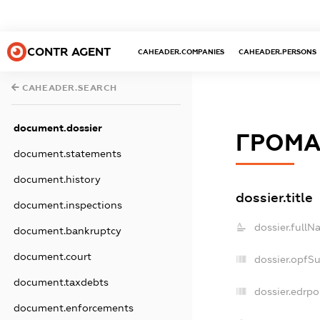
CONTR AGENT
CAHEADER.COMPANIES
CAHEADER.PERSONS
CAHEADER.SEARCH
document.dossier
ГРОМА
document.statements
document.history
dossier.title
document.inspections
dossier.fullN
document.bankruptcy
document.court
dossier.opfS
document.taxdebts
dossier.edrpo
document.enforcements