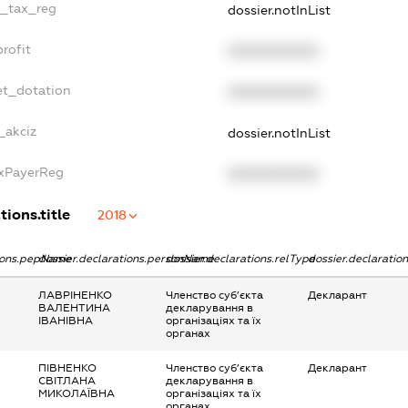
e_tax_reg
dossier.notInList
rofit
XXXXXXXXXX
et_dotation
XXXXXXXXXX
_akciz
dossier.notInList
axPayerReg
XXXXXXXXXX
tions.title
2018
tions.pepName
dossier.declarations.personName
dossier.declarations.relType
dossier.declaratio
ЛАВРІНЕНКО
Членство суб’єкта
Декларант
ВАЛЕНТИНА
декларування в
ІВАНІВНА
організаціях та їх
органах
ПІВНЕНКО
Членство суб’єкта
Декларант
СВІТЛАНА
декларування в
МИКОЛАЇВНА
організаціях та їх
органах