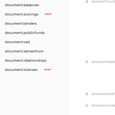
dossier.foun
document.balances
document.scorings
new!
document.tenders
document.publicfunds
document.ved
document.semantrum
document.relationships
dossier.heads
document.licenses
new!
dossier.benefi
dossier.smida