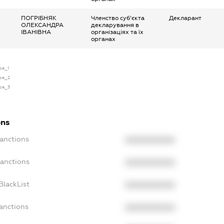
ПОГРІБНЯК
Членство суб’єкта
Декларант
ОЛЕКСАНДРА
декларування в
ІВАНІВНА
організаціях та їх
органах
nse_1
nse_2
nse_3
ons
Sanctions
XXXXXXXXXX
Sanctions
XXXXXXXXXX
BlackList
XXXXXXXXXX
Sanctions
XXXXXXXXXX