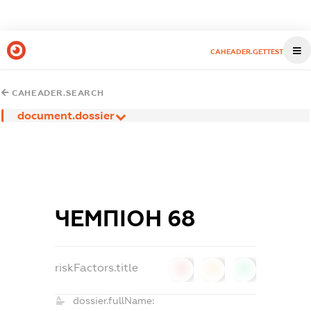
CAHEADER.GETTEST
CAHEADER.SEARCH
document.dossier
ЧЕМПІОН 68
riskFactors.title
0
0
0
dossier.fullName: