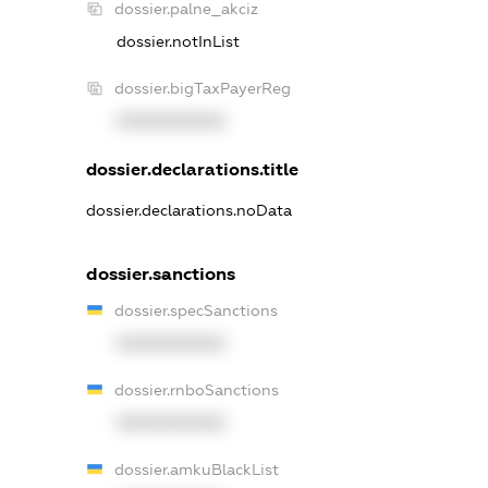
dossier.palne_akciz
dossier.notInList
dossier.bigTaxPayerReg
XXXXXXXXXX
dossier.declarations.title
dossier.declarations.noData
dossier.sanctions
dossier.specSanctions
XXXXXXXXXX
dossier.rnboSanctions
XXXXXXXXXX
dossier.amkuBlackList