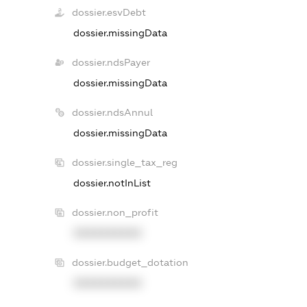
dossier.esvDebt
dossier.missingData
dossier.ndsPayer
dossier.missingData
dossier.ndsAnnul
dossier.missingData
dossier.single_tax_reg
dossier.notInList
dossier.non_profit
XXXXXXXXXX
dossier.budget_dotation
XXXXXXXXXX