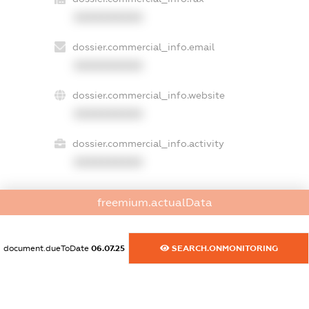
XXXXXXXXXX
dossier.commercial_info.email
XXXXXXXXXX
dossier.commercial_info.website
XXXXXXXXXX
dossier.commercial_info.activity
XXXXXXXXXX
freemium.actualData
freemium.exampleText_1
freemium.exampleText_2
freemium.anonymousPerSearch2
document.dueToDate
06.07.25
SEARCH.ONMONITORING
FREEMIUM.DETAILS
FREEMIUM.REGISTER