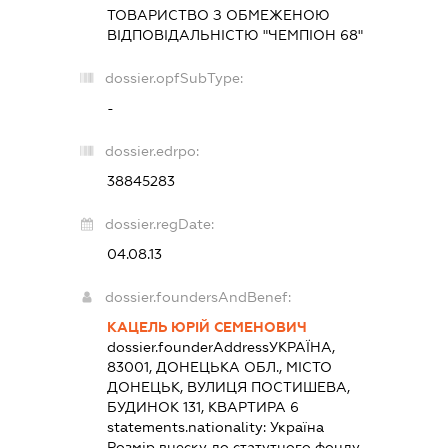
ТОВАРИСТВО З ОБМЕЖЕНОЮ
ВІДПОВІДАЛЬНІСТЮ "ЧЕМПІОН 68"
dossier.opfSubType:
-
dossier.edrpo:
38845283
dossier.regDate:
04.08.13
dossier.foundersAndBenef:
КАЦЕЛЬ ЮРІЙ СЕМЕНОВИЧ
dossier.founderAddress
УКРАЇНА,
83001, ДОНЕЦЬКА ОБЛ., МІСТО
ДОНЕЦЬК, ВУЛИЦЯ ПОСТИШЕВА,
БУДИНОК 131, КВАРТИРА 6
statements.nationality:
Україна
Розмір внеску до статутного фонду