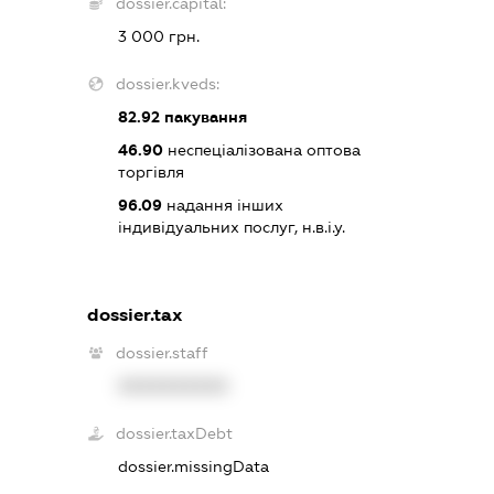
dossier.capital:
3 000 грн.
dossier.kveds:
82.92
пакування
46.90
неспеціалізована оптова
торгівля
96.09
надання інших
індивідуальних послуг, н.в.і.у.
dossier.tax
dossier.staff
XXXXXXXXXX
dossier.taxDebt
dossier.missingData