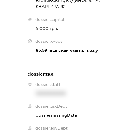
БАЛКІВСЬКА, БУДИНОК 32-А,
КВАРТИРА 92
dossier.capital:
5 000 грн.
dossier.kveds:
85.59
інші види освіти, н.в.і.у.
dossier.tax
dossier.staff
XXXXXXXXXX
dossier.taxDebt
dossier.missingData
dossier.esvDebt