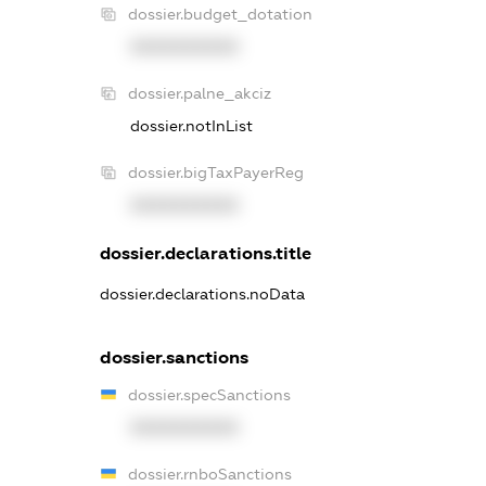
dossier.budget_dotation
XXXXXXXXXX
dossier.palne_akciz
dossier.notInList
dossier.bigTaxPayerReg
XXXXXXXXXX
dossier.declarations.title
dossier.declarations.noData
dossier.sanctions
dossier.specSanctions
XXXXXXXXXX
dossier.rnboSanctions