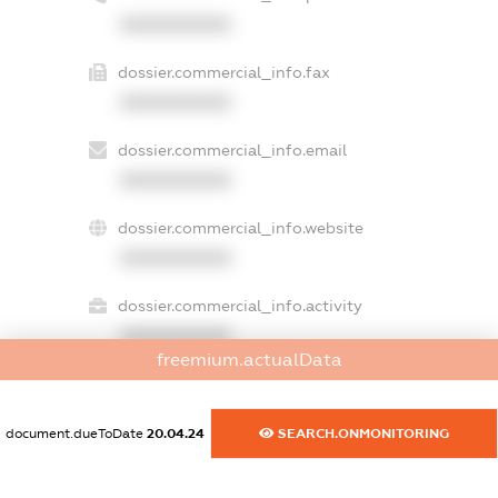
XXXXXXXXXX
dossier.commercial_info.fax
XXXXXXXXXX
dossier.commercial_info.email
XXXXXXXXXX
dossier.commercial_info.website
XXXXXXXXXX
dossier.commercial_info.activity
XXXXXXXXXX
freemium.actualData
freemium.exampleText_1
document.dueToDate
20.04.24
SEARCH.ONMONITORING
freemium.exampleText_2
freemium.anonymousPerSearch2