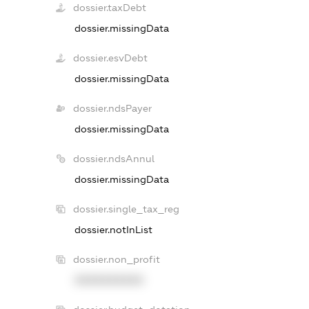
dossier.taxDebt
dossier.missingData
dossier.esvDebt
dossier.missingData
dossier.ndsPayer
dossier.missingData
dossier.ndsAnnul
dossier.missingData
dossier.single_tax_reg
dossier.notInList
dossier.non_profit
XXXXXXXXXX