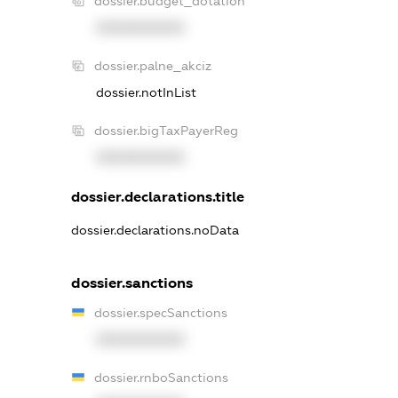
dossier.budget_dotation
XXXXXXXXXX
dossier.palne_akciz
dossier.notInList
dossier.bigTaxPayerReg
XXXXXXXXXX
dossier.declarations.title
dossier.declarations.noData
dossier.sanctions
dossier.specSanctions
XXXXXXXXXX
dossier.rnboSanctions