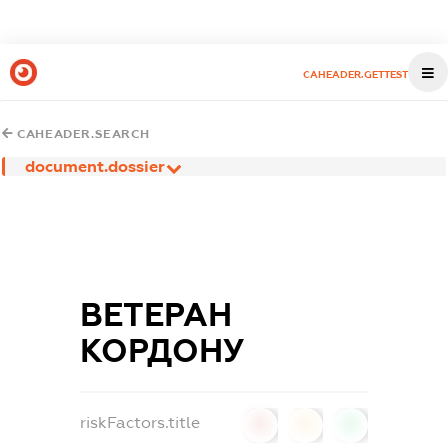
CAHEADER.GETTEST
CAHEADER.SEARCH
document.dossier
ВЕТЕРАН
КОРДОНУ
riskFactors.title
0
0
0