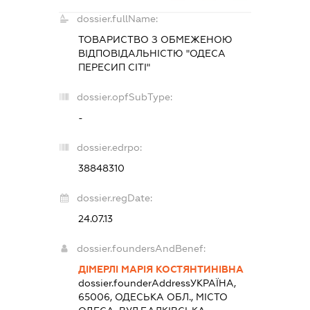
dossier.fullName:
ТОВАРИСТВО З ОБМЕЖЕНОЮ
ВІДПОВІДАЛЬНІСТЮ "ОДЕСА
ПЕРЕСИП СІТІ"
dossier.opfSubType:
-
dossier.edrpo:
38848310
dossier.regDate:
24.07.13
dossier.foundersAndBenef:
ДІМЕРЛІ МАРІЯ КОСТЯНТИНІВНА
dossier.founderAddress
УКРАЇНА,
65006, ОДЕСЬКА ОБЛ., МІСТО