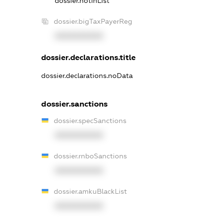
dossier.notInList
dossier.bigTaxPayerReg
XXXXXXXXXX
dossier.declarations.title
dossier.declarations.noData
dossier.sanctions
dossier.specSanctions
XXXXXXXXXX
dossier.rnboSanctions
XXXXXXXXXX
dossier.amkuBlackList
XXXXXXXXXX