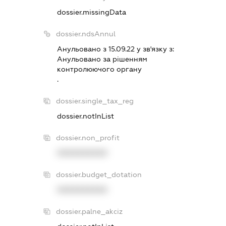
dossier.missingData
dossier.ndsAnnul
Анульовано з 15.09.22 у зв'язку з:
Анульовано за рiшенням
контролюючого органу
.
dossier.single_tax_reg
dossier.notInList
dossier.non_profit
XXXXXXXXXX
dossier.budget_dotation
XXXXXXXXXX
dossier.palne_akciz