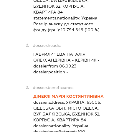
ОДЕСА, ВУЛ.БАЛКІВСЬКА,
БУДИНОК 32, КОРПУС А,
КВАРТИРА 84
statements.nationality:
Україна
Розмір внеску до статутного
фонду (грн.):
10 794 649
(100 %)
dossier.heads:
ГАВРИЛИЧЕВА НАТАЛІЯ
ОЛЕКСАНДРІВНА
-
КЕРІВНИК
-
dossier.from 06.09.23
dossier.position -
dossier.beneficiaries:
ДІМЕРЛІ МАРІЯ КОСТЯНТИНІВНА
dossier.address:
УКРАЇНА, 65006,
ОДЕСЬКА ОБЛ., МІСТО ОДЕСА,
ВУЛ.БАЛКІВСЬКА, БУДИНОК 32,
КОРПУС А, КВАРТИРА 84
dossier.nationality:
Україна
dossier.benefInterest:
100