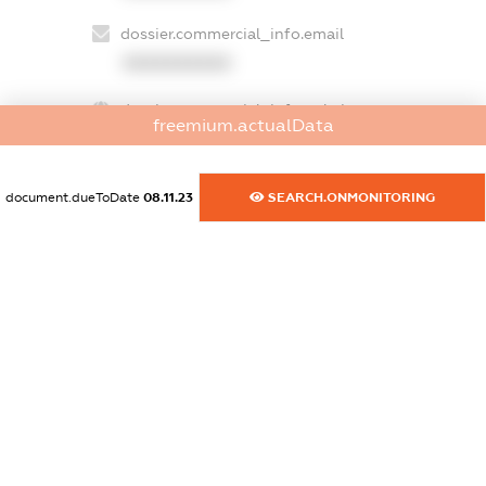
dossier.commercial_info.email
XXXXXXXXXX
dossier.commercial_info.website
freemium.actualData
XXXXXXXXXX
dossier.commercial_info.activity
document.dueToDate
08.11.23
SEARCH.ONMONITORING
XXXXXXXXXX
freemium.exampleText_1
freemium.exampleText_2
freemium.anonymousPerSearch2
FREEMIUM.DETAILS
FREEMIUM.REGISTER