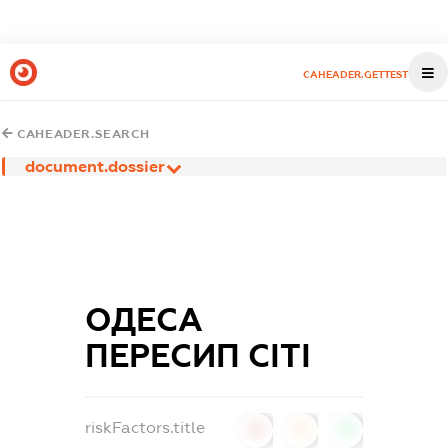
CAHEADER.GETTEST
CAHEADER.SEARCH
document.dossier
ОДЕСА
ПЕРЕСИП СІТІ
riskFactors.title
0
0
0