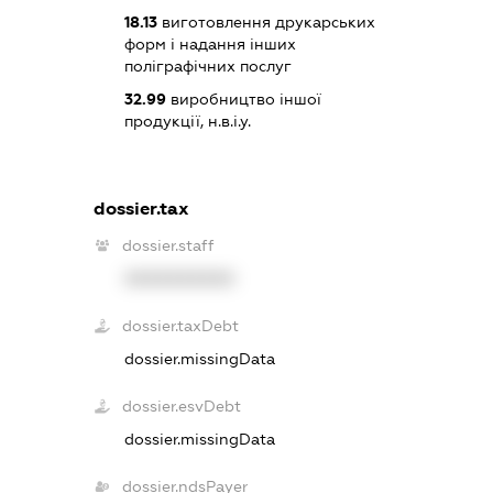
18.13
виготовлення друкарських
форм і надання інших
поліграфічних послуг
32.99
виробництво іншої
продукції, н.в.і.у.
dossier.tax
dossier.staff
XXXXXXXXXX
dossier.taxDebt
dossier.missingData
dossier.esvDebt
dossier.missingData
dossier.ndsPayer