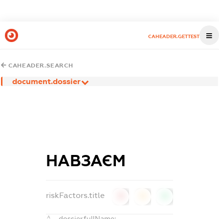
CAHEADER.GETTEST
CAHEADER.SEARCH
document.dossier
НАВЗАЄМ
riskFactors.title
0
0
0
dossier.fullName: