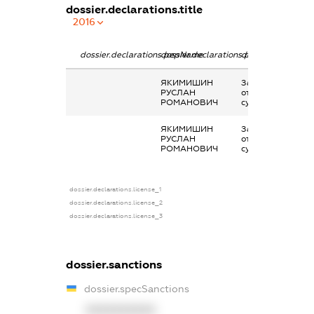
dossier.declarations.title
2016
dossier.declarations.pepName
dossier.declarations.personName
dossier.declarati
ЯКИМИШИН
Заробітна плата
РУСЛАН
отримана за
РОМАНОВИЧ
сумісництвом
ЯКИМИШИН
Заробітна плата
РУСЛАН
отримана за
РОМАНОВИЧ
сумісництвом
dossier.declarations.license_1
dossier.declarations.license_2
dossier.declarations.license_3
dossier.sanctions
dossier.specSanctions
XXXXXXXXXX