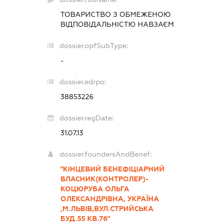
ТОВАРИСТВО З ОБМЕЖЕНОЮ
ВІДПОВІДАЛЬНІСТЮ
НАВЗАЄМ
dossier.opfSubType:
-
dossier.edrpo:
38853226
dossier.regDate:
31.07.13
dossier.foundersAndBenef:
"КІНЦЕВИЙ БЕНЕФІЦІАРНИЙ
ВЛАСНИК(КОНТРОЛЕР)-
КОЦЮРУБА ОЛЬГА
ОЛЕКСАНДРІВНА, УКРАЇНА
,М.ЛЬВІВ,ВУЛ.СТРИЙСЬКА
БУД.55 КВ.76"