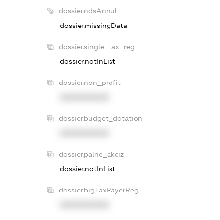
dossier.ndsAnnul
dossier.missingData
dossier.single_tax_reg
dossier.notInList
dossier.non_profit
XXXXXXXXXX
dossier.budget_dotation
XXXXXXXXXX
dossier.palne_akciz
dossier.notInList
dossier.bigTaxPayerReg
XXXXXXXXXX