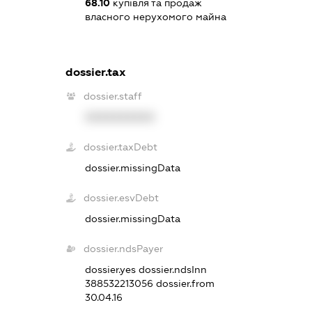
68.10
купівля та продаж
власного нерухомого майна
dossier.tax
dossier.staff
XXXXXXXXXX
dossier.taxDebt
dossier.missingData
dossier.esvDebt
dossier.missingData
dossier.ndsPayer
dossier.yes
dossier.ndsInn
388532213056
dossier.from
30.04.16