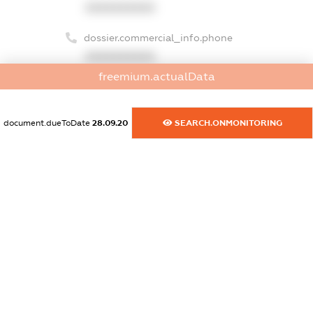
XXXXXXXXXX
dossier.commercial_info.phone
XXXXXXXXXX
freemium.actualData
dossier.commercial_info.fax
XXXXXXXXXX
document.dueToDate
28.09.20
SEARCH.ONMONITORING
dossier.commercial_info.email
XXXXXXXXXX
dossier.commercial_info.website
XXXXXXXXXX
dossier.commercial_info.activity
XXXXXXXXXX