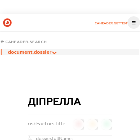
CAHEADER.GETTEST
CAHEADER.SEARCH
document.dossier
ДІПРЕЛЛА
riskFactors.title
0
0
0
dossier.fullName: