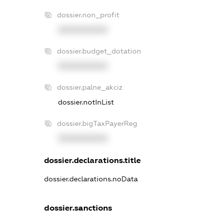
dossier.non_profit
XXXXXXXXXX
dossier.budget_dotation
XXXXXXXXXX
dossier.palne_akciz
dossier.notInList
dossier.bigTaxPayerReg
XXXXXXXXXX
dossier.declarations.title
dossier.declarations.noData
dossier.sanctions