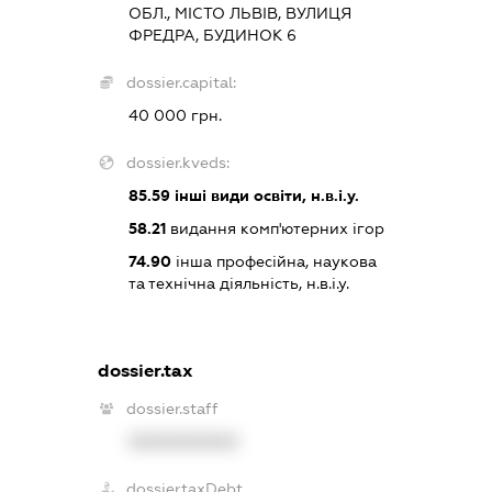
ОБЛ., МІСТО ЛЬВІВ, ВУЛИЦЯ
ФРЕДРА, БУДИНОК 6
dossier.capital:
40 000 грн.
dossier.kveds:
85.59
інші види освіти, н.в.і.у.
58.21
видання комп'ютерних ігор
74.90
інша професійна, наукова
та технічна діяльність, н.в.і.у.
dossier.tax
dossier.staff
XXXXXXXXXX
dossier.taxDebt