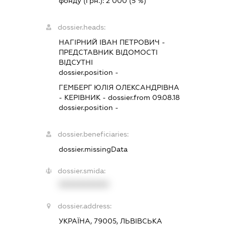
фонду (грн.):
2 000
(5 %)
dossier.heads:
НАГІРНИЙ ІВАН ПЕТРОВИЧ
-
ПРЕДСТАВНИК
ВІДОМОСТІ
ВІДСУТНІ
dossier.position -
ГЕМБЕРГ ЮЛІЯ ОЛЕКСАНДРІВНА
-
КЕРІВНИК
- dossier.from 09.08.18
dossier.position -
dossier.beneficiaries:
dossier.missingData
dossier.smida:
XXXXXXXXXX
dossier.address:
УКРАЇНА, 79005, ЛЬВІВСЬКА