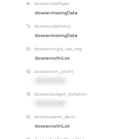
dossier.ndsPayer
dossier.missingData
dossier.ndsAnnul
dossier.missingData
dossier.single_tax_reg
dossier.notInList
dossier.non_profit
XXXXXXXXXX
dossier.budget_dotation
XXXXXXXXXX
dossier.palne_akciz
dossier.notInList