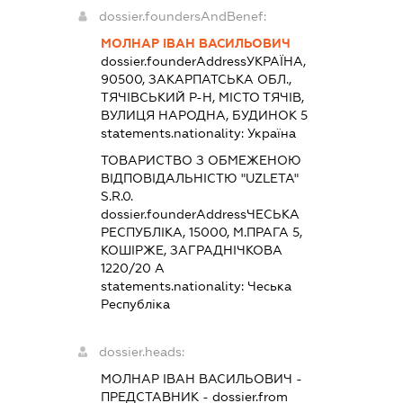
dossier.foundersAndBenef:
МОЛНАР ІВАН ВАСИЛЬОВИЧ
dossier.founderAddress
УКРАЇНА,
90500, ЗАКАРПАТСЬКА ОБЛ.,
ТЯЧІВСЬКИЙ Р-Н, МІСТО ТЯЧІВ,
ВУЛИЦЯ НАРОДНА, БУДИНОК 5
statements.nationality:
Україна
ТОВАРИСТВО З ОБМЕЖЕНОЮ
ВІДПОВІДАЛЬНІСТЮ "UZLETA"
S.R.0.
dossier.founderAddress
ЧЕСЬКА
РЕСПУБЛІКА, 15000, М.ПРАГА 5,
КОШІРЖЕ, ЗАГРАДНІЧКОВА
1220/20 А
statements.nationality:
Чеська
Республіка
dossier.heads:
МОЛНАР ІВАН ВАСИЛЬОВИЧ
-
ПРЕДСТАВНИК
- dossier.from