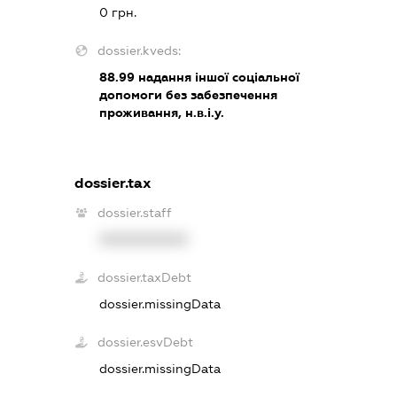
0 грн.
dossier.kveds:
88.99
надання іншої соціальної
допомоги без забезпечення
проживання, н.в.і.у.
dossier.tax
dossier.staff
XXXXXXXXXX
dossier.taxDebt
dossier.missingData
dossier.esvDebt
dossier.missingData