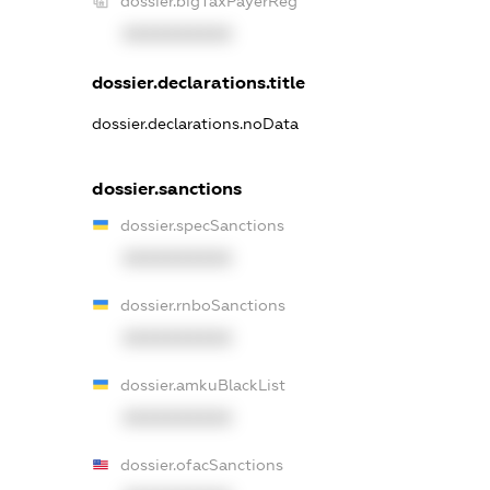
dossier.bigTaxPayerReg
XXXXXXXXXX
dossier.declarations.title
dossier.declarations.noData
dossier.sanctions
dossier.specSanctions
XXXXXXXXXX
dossier.rnboSanctions
XXXXXXXXXX
dossier.amkuBlackList
XXXXXXXXXX
dossier.ofacSanctions