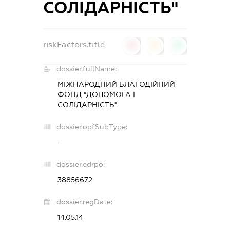
СОЛІДАРНІСТЬ"
riskFactors.title
0
0
0
dossier.fullName:
МІЖНАРОДНИЙ БЛАГОДІЙНИЙ
ФОНД "ДОПОМОГА І
СОЛІДАРНІСТЬ"
dossier.opfSubType:
-
dossier.edrpo:
38856672
dossier.regDate:
14.05.14