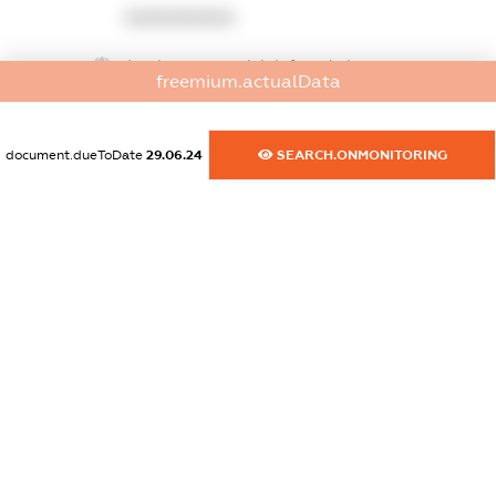
XXXXXXXXXX
dossier.commercial_info.website
freemium.actualData
XXXXXXXXXX
dossier.commercial_info.activity
document.dueToDate
29.06.24
SEARCH.ONMONITORING
XXXXXXXXXX
freemium.exampleText_1
freemium.exampleText_2
freemium.anonymousPerSearch2
FREEMIUM.DETAILS
FREEMIUM.REGISTER