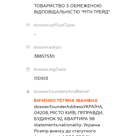
ТОВАРИСТВО З ОБМЕЖЕНОЮ
ВІДПОВІДАЛЬНІСТЮ "МТН ТРЕЙД"
dossier.opfSubType:
-
dossier.edrpo:
38857530
dossier.regDate:
17.09.13
dossier.foundersAndBenef:
БИЧЕНКО ТЕТЯНА ІВАНІВНА
dossier.founderAddress
УКРАЇНА,
04208, МІСТО КИЇВ, ПР.ПРАВДИ,
БУДИНОК 92, КВАРТИРА 98
statements.nationality:
Україна
Розмір внеску до статутного