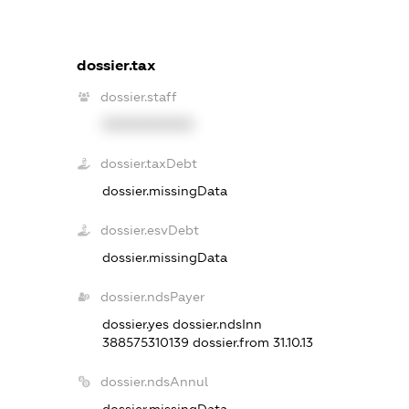
dossier.tax
dossier.staff
XXXXXXXXXX
dossier.taxDebt
dossier.missingData
dossier.esvDebt
dossier.missingData
dossier.ndsPayer
dossier.yes
dossier.ndsInn
388575310139
dossier.from 31.10.13
dossier.ndsAnnul
dossier.missingData