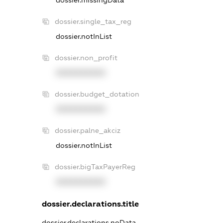
dossier.single_tax_reg
dossier.notInList
dossier.non_profit
XXXXXXXXXX
dossier.budget_dotation
XXXXXXXXXX
dossier.palne_akciz
dossier.notInList
dossier.bigTaxPayerReg
XXXXXXXXXX
dossier.declarations.title
dossier.declarations.noData