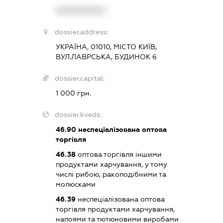
XXXXXXXXXX
dossier.address:
УКРАЇНА, 01010, МІСТО КИЇВ,
ВУЛ.ЛАВРСЬКА, БУДИНОК 6
dossier.capital:
1 000 грн.
dossier.kveds:
46.90
неспеціалізована оптова
торгівля
46.38
оптова торгівля іншими
продуктами харчування, у тому
числі рибою, ракоподібними та
молюсками
46.39
неспеціалізована оптова
торгівля продуктами харчування,
напоями та тютюновими виробами