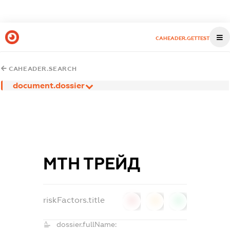
CAHEADER.GETTEST
CAHEADER.SEARCH
document.dossier
МТН ТРЕЙД
riskFactors.title
0
0
0
dossier.fullName: