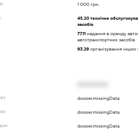
l:
1 000 грн.
:
45.20
технічне обслуговува
засобів
77.11
надання в оренду автом
автотранспортних засобів
93.29
організування інших в
XXXXXXXXXX
ebt
dossier.missingData
ebt
dossier.missingData
ayer
dossier.missingData