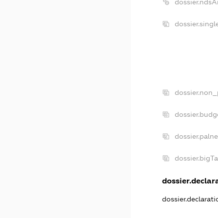
dossier.ndsA
dossier.sing
dossier.non_
dossier.budg
dossier.paln
dossier.bigT
dossier.declara
dossier.declarat