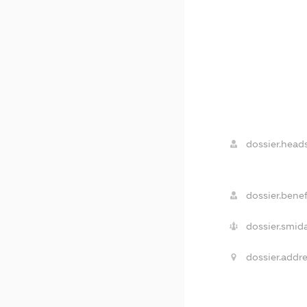
dossier.heads
dossier.benef
dossier.smida
dossier.addre