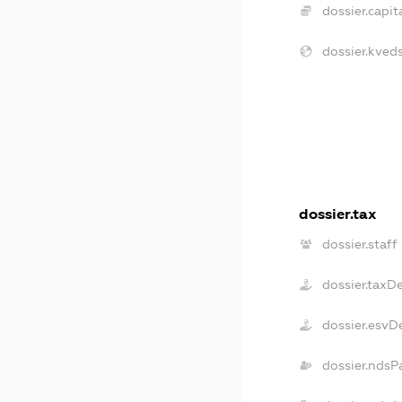
dossier.capita
dossier.kveds
dossier.tax
dossier.staff
dossier.taxD
dossier.esvD
dossier.ndsP