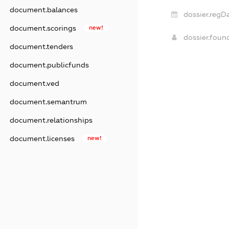
document.balances
dossier.regDa
document.scorings
new!
dossier.fou
document.tenders
document.publicfunds
document.ved
document.semantrum
document.relationships
document.licenses
new!