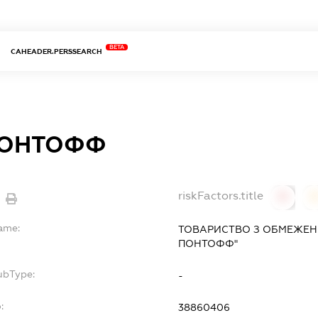
BETA
CAHEADER.PERSSEARCH
ПОНТОФФ
riskFactors.title
0
Name:
ТОВАРИСТВО З ОБМЕЖЕН
ПОНТОФФ"
ubType:
-
:
38860406