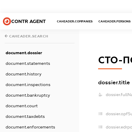
CONTR AGENT
CAHEADER.COMPANIES
CAHEADER.PERSONS
CAHEADER.SEARCH
document.dossier
СТО-
document.statements
document.history
dossier.title
document.inspections
dossier.full
document.bankruptcy
document.court
dossier.opfS
document.taxdebts
document.enforcements
dossier.edrpo