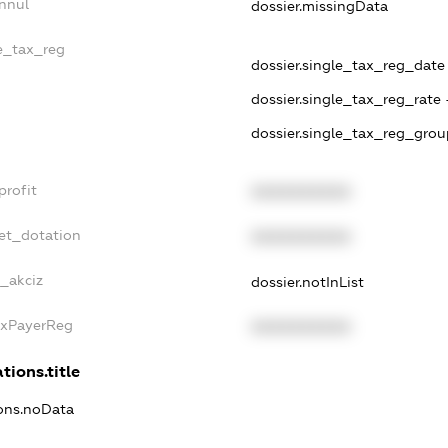
nnul
dossier.missingData
le_tax_reg
dossier.single_tax_reg_date -
dossier.single_tax_reg_rate 
dossier.single_tax_reg_grou
profit
XXXXXXXXXX
et_dotation
XXXXXXXXXX
e_akciz
dossier.notInList
axPayerReg
XXXXXXXXXX
tions.title
ions.noData