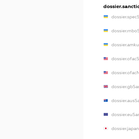
dossier.sancti
dossier.spec
dossier.rnbo
dossier.amku
dossier.ofac
dossier.ofa
dossier.gbSa
dossier.ausS
dossier.euSa
dossier.japa