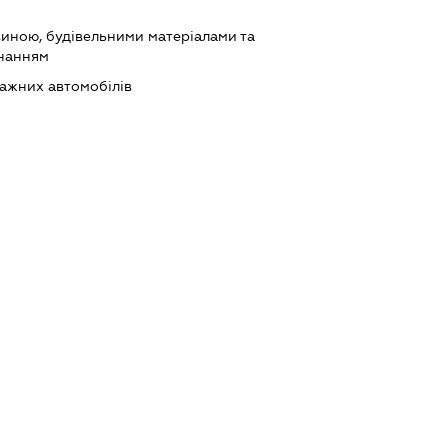
виною, будівельними матеріалами та
днанням
ажних автомобілів