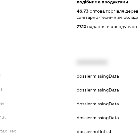
подібними продуктами
46.73
оптова торгівля дере
санітарно-технічним обла
77.12
надання в оренду вант
XXXXXXXXXX
t
dossier.missingData
bt
dossier.missingData
er
dossier.missingData
nul
dossier.missingData
_tax_reg
dossier.notInList