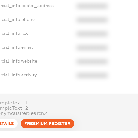
rcial_info.postal_address
XXXXXXXXXX
rcial_info.phone
XXXXXXXXXX
cial_info.fax
XXXXXXXXXX
cial_info.email
XXXXXXXXXX
cial_info.website
XXXXXXXXXX
cial_info.activity
XXXXXXXXXX
mpleText_1
ampleText_2
onymousPerSearch2
ETAILS
FREEMIUM.REGISTER