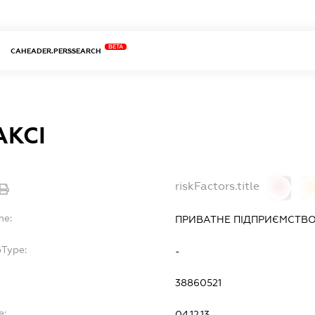
BETA
CAHEADER.PERSSEARCH
АКСІ
riskFactors.title
0
0
me:
ПРИВАТНЕ ПІДПРИЄМСТВ
bType:
-
38860521
e:
04.12.13