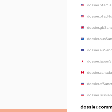
dossier.ofacSa
dossier.ofacN
dossier.gbSan
dossier.ausSa
dossier.euSan
dossier.japanS
dossier.canad
dossier.rfSanc
dossier.russia
dossier.comme