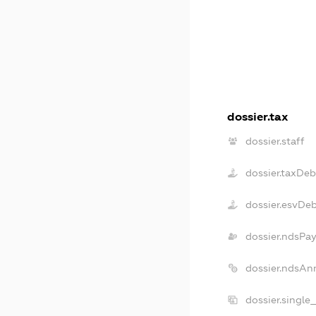
dossier.tax
dossier.staff
dossier.taxDeb
dossier.esvDe
dossier.ndsPay
dossier.ndsAn
dossier.single