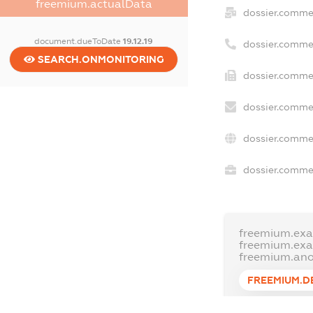
freemium.actualData
dossier.comme
document.dueToDate
19.12.19
dossier.comme
SEARCH.ONMONITORING
dossier.commer
dossier.commer
dossier.commer
dossier.commer
freemium.exa
freemium.ex
freemium.an
FREEMIUM.D