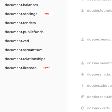
document.balances
dossier.found
document.scorings
new!
document.tenders
document.publicfunds
dossier.heads:
document.ved
document.semantrum
document.relationships
dossier.benefic
document.licenses
new!
dossier.smida:
dossier.addres
dossier.capital
dossier.kveds: