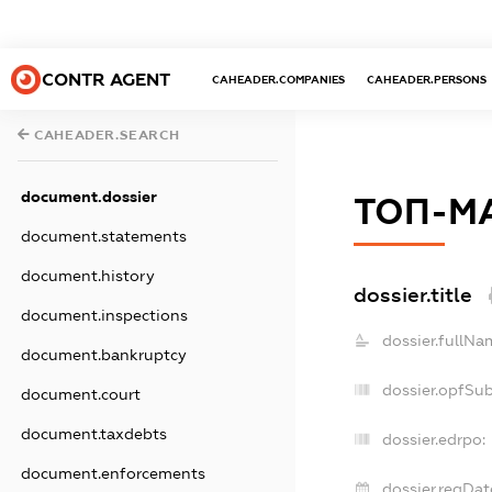
CONTR AGENT
CAHEADER.COMPANIES
CAHEADER.PERSONS
CAHEADER.SEARCH
document.dossier
ТОП-М
document.statements
document.history
dossier.title
document.inspections
dossier.fullNa
document.bankruptcy
dossier.opfSu
document.court
document.taxdebts
dossier.edrpo:
document.enforcements
dossier.regDat