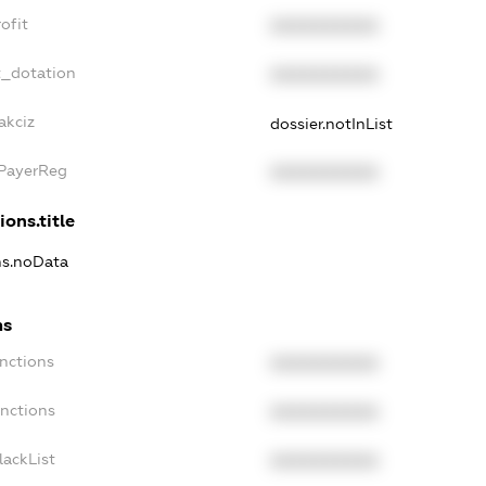
ofit
XXXXXXXXXX
t_dotation
XXXXXXXXXX
akciz
dossier.notInList
xPayerReg
XXXXXXXXXX
ions.title
ons.noData
ns
anctions
XXXXXXXXXX
anctions
XXXXXXXXXX
lackList
XXXXXXXXXX