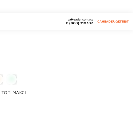
caHeader.contact
CAHEADER.GETTEST
0 (800) 210 102
0
О
ТОП-МАКСІ