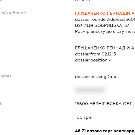
ersAndBenef:
ГЛУШАЧЕНКО ГЕННАДІЙ 
dossier.founderAddress
1660
ВУЛИЦЯ БОБРИЦЬКА, 37
Розмір внеску до статутног
ГЛУШАЧЕНКО ГЕННАДІЙ 
dossier.from 02.12.13
dossier.position -
iaries:
dossier.missingData
XXXXXXXXXX
s:
16600, ЧЕРНІГІВСЬКА ОБЛ
:
100 грн.
46.71
оптова торгівля тверд