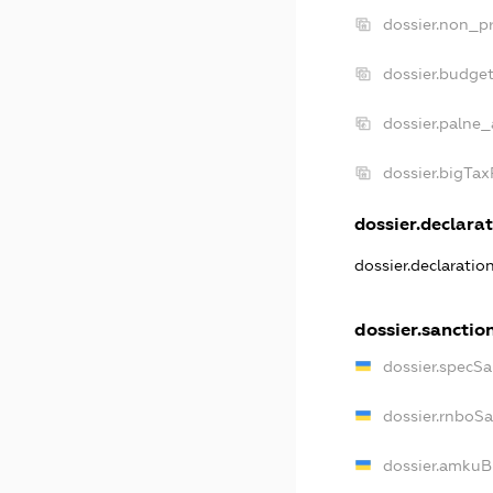
dossier.non_pr
dossier.budge
dossier.palne_
dossier.bigTa
dossier.declarat
dossier.declarati
dossier.sanctio
dossier.specS
dossier.rnboS
dossier.amkuB