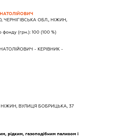
АНАТОЛІЙОВИЧ
0, ЧЕРНІГІВСЬКА ОБЛ., НІЖИН,
о фонду (грн.):
100
(100 %)
АНАТОЛІЙОВИЧ
-
КЕРІВНИК
-
., НІЖИН, ВУЛИЦЯ БОБРИЦЬКА, 37
им, рідким, газоподібним паливом і