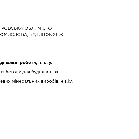
ЕТРОВСЬКА ОБЛ., МІСТО
РОМИСЛОВА, БУДИНОК 21-Ж
дівельні роботи, н.в.і.у.
із бетону для будівництва
их мінеральних виробів, н.в.і.у.