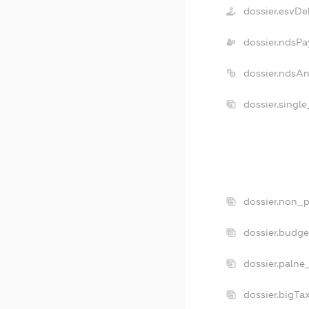
dossier.esvDe
dossier.ndsPa
dossier.ndsA
dossier.singl
dossier.non_p
dossier.budg
dossier.palne
dossier.bigT