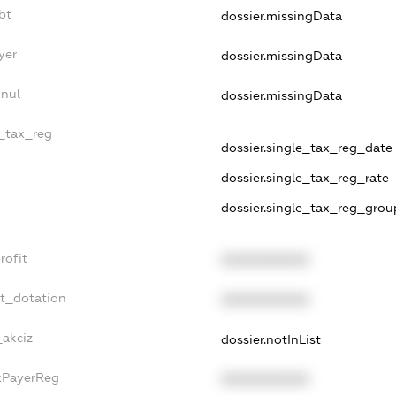
bt
dossier.missingData
yer
dossier.missingData
nnul
dossier.missingData
e_tax_reg
dossier.single_tax_reg_date -
dossier.single_tax_reg_rate 
dossier.single_tax_reg_grou
rofit
XXXXXXXXXX
et_dotation
XXXXXXXXXX
_akciz
dossier.notInList
axPayerReg
XXXXXXXXXX