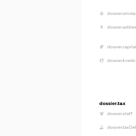
dossier.smida:
dossier.addres
dossier.capital
dossier.kveds:
dossier.tax
dossier.staff
dossier.taxDe