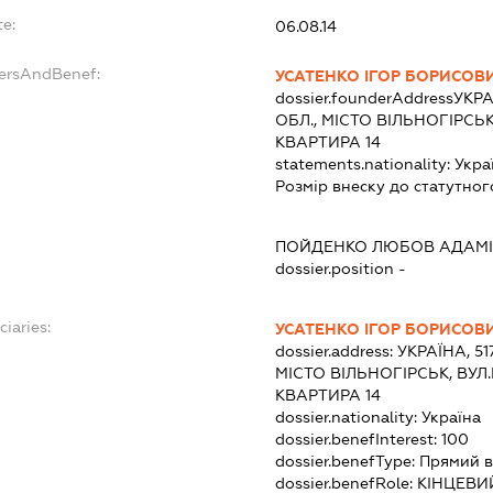
te:
06.08.14
dersAndBenef:
УСАТЕНКО ІГОР БОРИСОВ
dossier.founderAddress
УКРА
ОБЛ., МІСТО ВІЛЬНОГІРСЬ
КВАРТИРА 14
statements.nationality:
Укра
Розмір внеску до статутног
ПОЙДЕНКО ЛЮБОВ АДАМ
dossier.position -
ciaries:
УСАТЕНКО ІГОР БОРИСОВ
dossier.address:
УКРАЇНА, 5
МІСТО ВІЛЬНОГІРСЬК, ВУЛ.В
КВАРТИРА 14
dossier.nationality:
Україна
dossier.benefInterest:
100
dossier.benefType:
Прямий в
dossier.benefRole:
КІНЦЕВИ