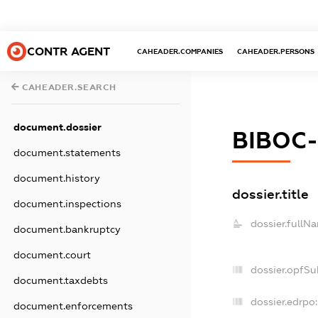
CONTR AGENT
CAHEADER.COMPANIES
CAHEADER.PERSONS
CAHEADER.SEARCH
document.dossier
ВІВОС
document.statements
document.history
dossier.title
document.inspections
dossier.fullN
document.bankruptcy
document.court
dossier.opfSu
document.taxdebts
dossier.edrpo:
document.enforcements