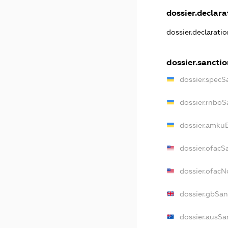
dossier.declarat
dossier.declarati
dossier.sanctio
dossier.specS
dossier.rnboS
dossier.amkuB
dossier.ofacS
dossier.ofac
dossier.gbSan
dossier.ausSa