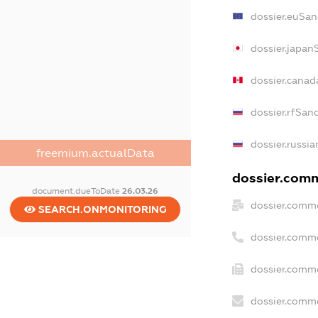
dossier.euSan
dossier.japan
dossier.canad
dossier.rfSan
dossier.russia
freemium.actualData
dossier.comm
document.dueToDate
26.03.26
dossier.comme
SEARCH.ONMONITORING
dossier.comm
dossier.comme
dossier.comme