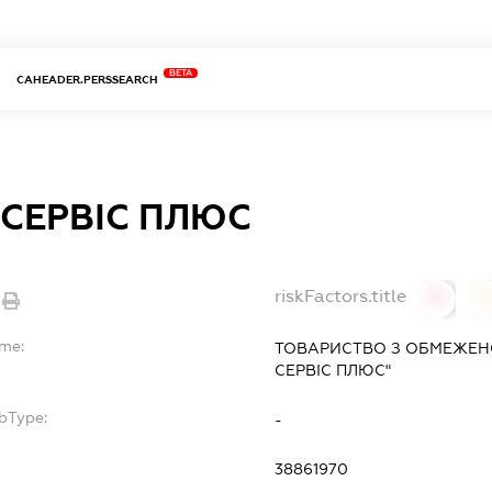
BETA
CAHEADER.PERSSEARCH
-СЕРВІС ПЛЮС
riskFactors.title
0
ame:
ТОВАРИСТВО З ОБМЕЖЕНО
СЕРВІС ПЛЮС"
bType:
-
38861970