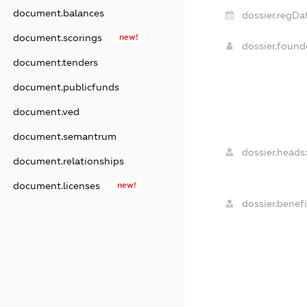
document.balances
dossier.regDa
document.scorings
new!
dossier.foun
document.tenders
document.publicfunds
document.ved
document.semantrum
dossier.heads:
document.relationships
document.licenses
new!
dossier.benefi