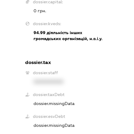
dossier.capital:
0 грн.
dossier.kveds:
94.99
діяльність інших
громадських організацій, н.в.і.у.
dossier.tax
dossier.staff
XXXXXXXXXX
dossier.taxDebt
dossier.missingData
dossier.esvDebt
dossier.missingData