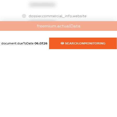
XXXXXXXXXX
dossier.commercial_info.website
XXXXXXXXXX
freemium.actualData
dossier.commercial_info.activity
XXXXXXXXXX
document.dueToDate
06.07.26
SEARCH.ONMONITORING
freemium.exampleText_1
freemium.exampleText_2
freemium.anonymousPerSearch2
FREEMIUM.DETAILS
FREEMIUM.REGISTER