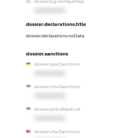
dossier.bigTaxPayerReg
XXXXXXXXXX
dossier.declarations.title
dossier.declarations.noData
dossier.sanctions
dossier.specSanctions
XXXXXXXXXX
dossier.rnboSanctions
XXXXXXXXXX
dossier.amkuBlackList
XXXXXXXXXX
dossier.ofacSanctions