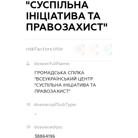
"СУСПІЛЬНА
ІНІЦІАТИВА ТА
ПРАВОЗАХИСТ"
riskFactors.title
0
0
0
dossier.fullName:
ГРОМАДСЬКА СПІЛКА
"ВСЕУКРАЇНСЬКИЙ ЦЕНТР
"СУСПІЛЬНА ІНІЦІАТИВА ТА
ПРАВОЗАХИСТ"
dossier.opfSubType:
-
dossier.edrpo:
38864196