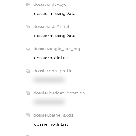
dossier.ndsPayer
dossier.missingData
dossier.ndsAnnul
dossier.missingData
dossier.single_tax_reg
dossier.notInList
dossier.non_profit
XXXXXXXXXX
dossier.budget_dotation
XXXXXXXXXX
dossier.palne_akciz
dossier.notInList