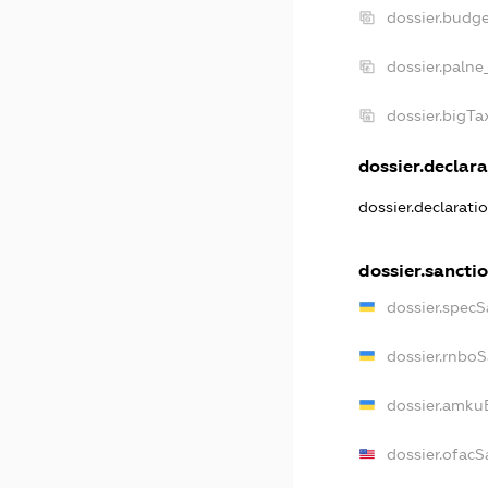
dossier.budg
dossier.palne
dossier.bigT
dossier.declara
dossier.declarat
dossier.sancti
dossier.specS
dossier.rnbo
dossier.amku
dossier.ofacS