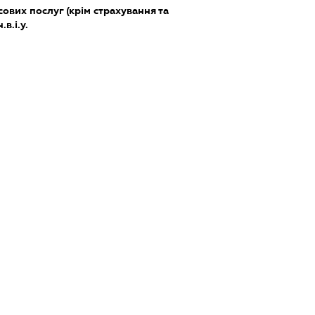
ових послуг (крім страхування та
в.і.у.