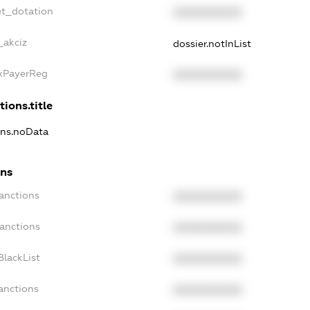
et_dotation
XXXXXXXXXX
_akciz
dossier.notInList
axPayerReg
XXXXXXXXXX
tions.title
ions.noData
ons
anctions
XXXXXXXXXX
Sanctions
XXXXXXXXXX
BlackList
XXXXXXXXXX
anctions
XXXXXXXXXX