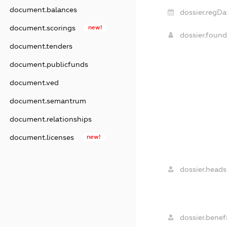
document.balances
dossier.regDa
document.scorings
new!
dossier.foun
document.tenders
document.publicfunds
document.ved
document.semantrum
document.relationships
document.licenses
new!
dossier.heads
dossier.benefi