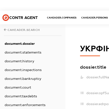
CONTR AGENT
CAHEADER.COMPANIES
CAHEADER.PERSONS
CAHEADER.SEARCH
document.dossier
УКРФІ
document.statements
document.history
dossier.title
document.inspections
dossier.fullN
document.bankruptcy
document.court
dossier.opfS
document.taxdebts
dossier.edrpo
document.enforcements