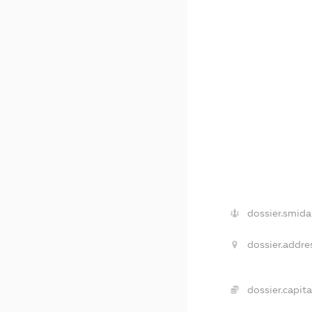
dossier.smida
dossier.addre
dossier.capita