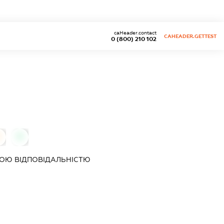
caHeader.contact
CAHEADER.GETTEST
0 (800) 210 102
0
0
ОЮ ВІДПОВІДАЛЬНІСТЮ