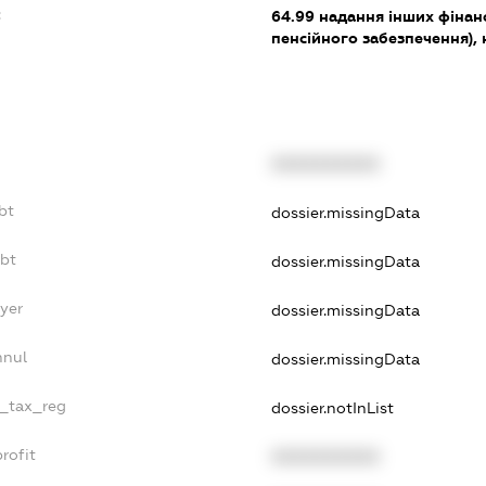
:
64.99
надання інших фінанс
пенсійного забезпечення), н.
XXXXXXXXXX
bt
dossier.missingData
ebt
dossier.missingData
yer
dossier.missingData
nnul
dossier.missingData
e_tax_reg
dossier.notInList
rofit
XXXXXXXXXX