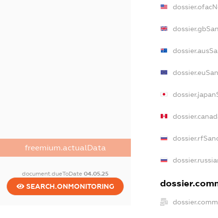
dossier.ofac
dossier.gbSa
dossier.ausS
dossier.euSa
dossier.japan
dossier.cana
dossier.rfSan
freemium.actualData
dossier.russi
document.dueToDate
04.05.25
dossier.comm
SEARCH.ONMONITORING
dossier.comm