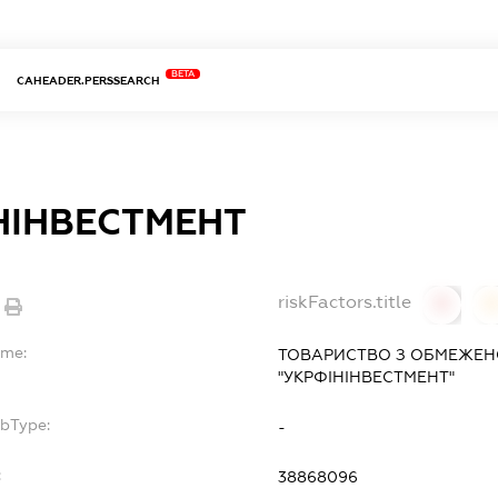
BETA
CAHEADER.PERSSEARCH
НІНВЕСТМЕНТ
riskFactors.title
0
ame:
ТОВАРИСТВО З ОБМЕЖЕН
"УКРФІНІНВЕСТМЕНТ"
ubType:
-
:
38868096