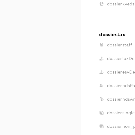
dossier.kveds
dossier.tax
dossier.staff
dossier.taxDe
dossier.esvD
dossier.ndsPa
dossier.ndsA
dossier.singl
dossier.non_p