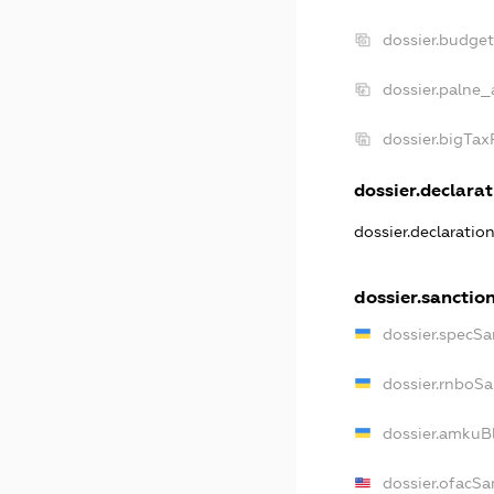
dossier.budge
dossier.palne_
dossier.bigTa
dossier.declarat
dossier.declaratio
dossier.sanctio
dossier.specSa
dossier.rnboSa
dossier.amkuBl
dossier.ofacSa