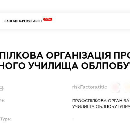
BETA
CAHEADER.PERSSEARCH
ІЛКОВА ОРГАНІЗАЦІЯ ПР
ЧНОГО УЧИЛИЩА ОБЛПОБУ
riskFactors.title
0
0
me:
ПРОФСПІЛКОВА ОРГАНІЗА
УЧИЛИЩА ОБЛПОБУТУПРА
bType:
-