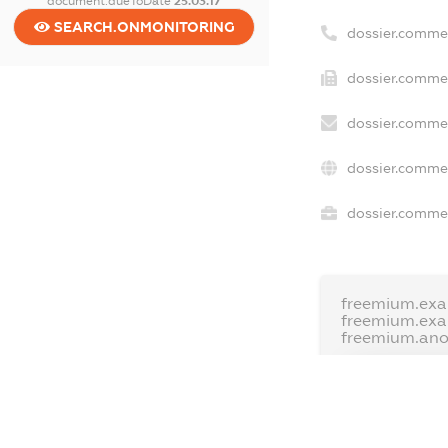
document.dueToDate
25.03.17
SEARCH.ONMONITORING
dossier.comme
dossier.commer
dossier.commer
dossier.commer
dossier.commer
freemium.exa
freemium.ex
freemium.an
FREEMIUM.D