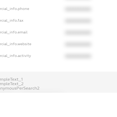
rcial_info.phone
XXXXXXXXXX
cial_info.fax
XXXXXXXXXX
cial_info.email
XXXXXXXXXX
cial_info.website
XXXXXXXXXX
cial_info.activity
XXXXXXXXXX
mpleText_1
ampleText_2
onymousPerSearch2
ETAILS
FREEMIUM.REGISTER