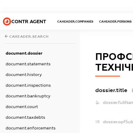
CONTR AGENT
CAHEADER.COMPANIES
CAHEADER.PERSONS
CAHEADER.SEARCH
document.dossier
ПРОФСП
document.statements
ТЕХНІ
document.history
document.inspections
dossier.title
document.bankruptcy
dossier.fullNa
document.court
document.taxdebts
dossier.opfSu
document.enforcements