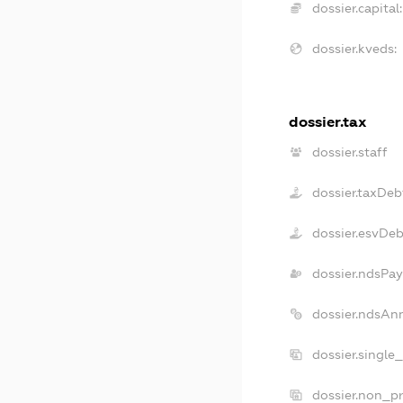
dossier.capital:
dossier.kveds:
dossier.tax
dossier.staff
dossier.taxDeb
dossier.esvDeb
dossier.ndsPay
dossier.ndsAn
dossier.single
dossier.non_pr