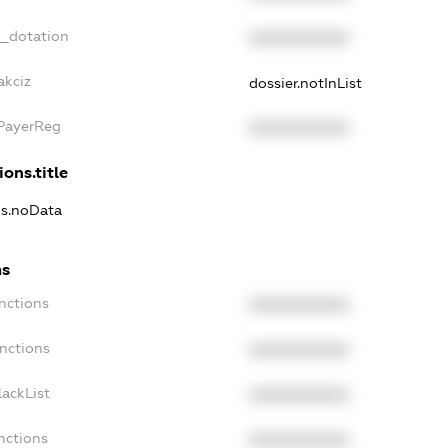
t_dotation
XXXXXXXXXX
akciz
dossier.notInList
xPayerReg
XXXXXXXXXX
ions.title
ns.noData
ns
nctions
XXXXXXXXXX
nctions
XXXXXXXXXX
ackList
XXXXXXXXXX
nctions
XXXXXXXXXX