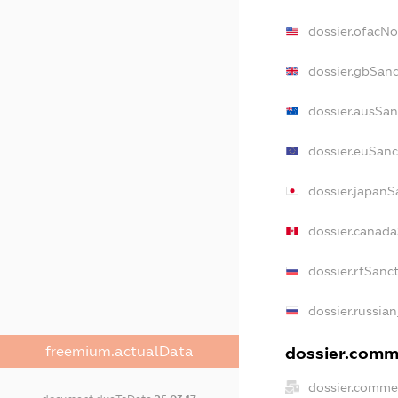
dossier.ofacN
dossier.gbSanc
dossier.ausSan
dossier.euSanc
dossier.japanS
dossier.canad
dossier.rfSanc
dossier.russian
freemium.actualData
dossier.comme
dossier.commer