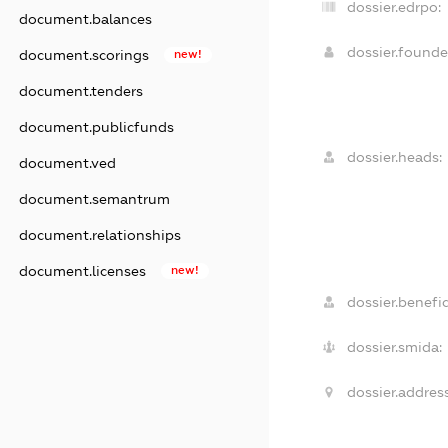
dossier.edrpo:
document.balances
dossier.found
document.scorings
new!
document.tenders
document.publicfunds
dossier.heads:
document.ved
document.semantrum
document.relationships
document.licenses
new!
dossier.benefic
dossier.smida:
dossier.address