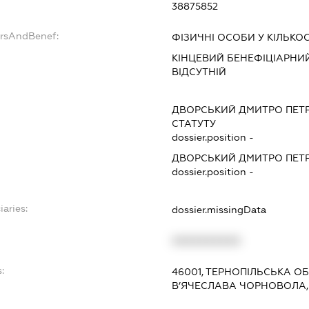
38875852
ersAndBenef:
ФІЗИЧНІ ОСОБИ У КІЛЬКОС
КІНЦЕВИЙ БЕНЕФІЦІАРНИЙ
ВІДСУТНІЙ
ДВОРСЬКИЙ ДМИТРО ПЕТ
СТАТУТУ
dossier.position -
ДВОРСЬКИЙ ДМИТРО ПЕТ
dossier.position -
iaries:
dossier.missingData
XXXXXXXXXX
:
46001, ТЕРНОПІЛЬСЬКА ОБ
В’ЯЧЕСЛАВА ЧОРНОВОЛА,