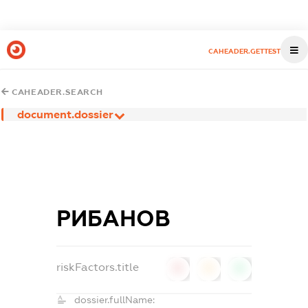
CAHEADER.GETTEST
CAHEADER.SEARCH
document.dossier
РИБАНОВ
riskFactors.title
0
0
0
dossier.fullName: