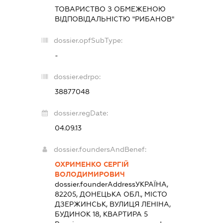
ТОВАРИСТВО З ОБМЕЖЕНОЮ
ВІДПОВІДАЛЬНІСТЮ "РИБАНОВ"
dossier.opfSubType:
-
dossier.edrpo:
38877048
dossier.regDate:
04.09.13
dossier.foundersAndBenef:
ОХРИМЕНКО СЕРГІЙ
ВОЛОДИМИРОВИЧ
dossier.founderAddress
УКРАЇНА,
82205, ДОНЕЦЬКА ОБЛ., МІСТО
ДЗЕРЖИНСЬК, ВУЛИЦЯ ЛЕНІНА,
БУДИНОК 18, КВАРТИРА 5