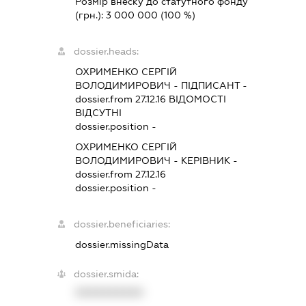
Розмір внеску до статутного фонду
(грн.):
3 000 000
(100 %)
dossier.heads:
ОХРИМЕНКО СЕРГІЙ
ВОЛОДИМИРОВИЧ
-
ПІДПИСАНТ
-
dossier.from 27.12.16
ВІДОМОСТІ
ВІДСУТНІ
dossier.position -
ОХРИМЕНКО СЕРГІЙ
ВОЛОДИМИРОВИЧ
-
КЕРІВНИК
-
dossier.from 27.12.16
dossier.position -
dossier.beneficiaries:
dossier.missingData
dossier.smida:
XXXXXXXXXX