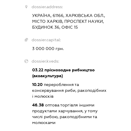
dossier.address:
УКРАЇНА, 61166, ХАРКІВСЬКА ОБЛ.,
МІСТО ХАРКІВ, ПРОСПЕКТ НАУКИ,
БУДИНОК 36, ОФІС 15
dossier.capital:
3 000 000 грн.
dossier.kveds:
03.22
прісноводне рибництво
(аквакультура)
10.20
перероблення та
консервування риби, ракоподібних
і молюсків
46.38
оптова торгівля іншими
продуктами харчування, у тому
числі рибою, ракоподібними та
молюсками