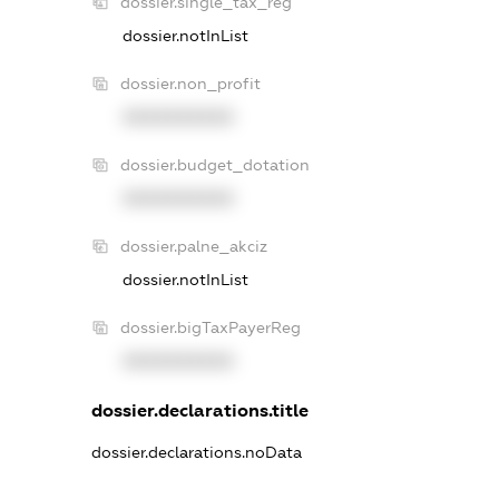
dossier.single_tax_reg
dossier.notInList
dossier.non_profit
XXXXXXXXXX
dossier.budget_dotation
XXXXXXXXXX
dossier.palne_akciz
dossier.notInList
dossier.bigTaxPayerReg
XXXXXXXXXX
dossier.declarations.title
dossier.declarations.noData