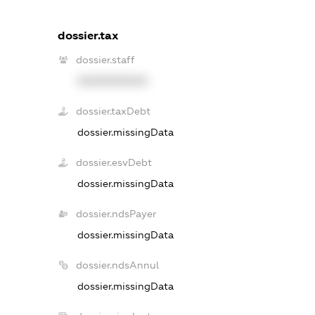
dossier.tax
dossier.staff
XXXXXXXXXX
dossier.taxDebt
dossier.missingData
dossier.esvDebt
dossier.missingData
dossier.ndsPayer
dossier.missingData
dossier.ndsAnnul
dossier.missingData