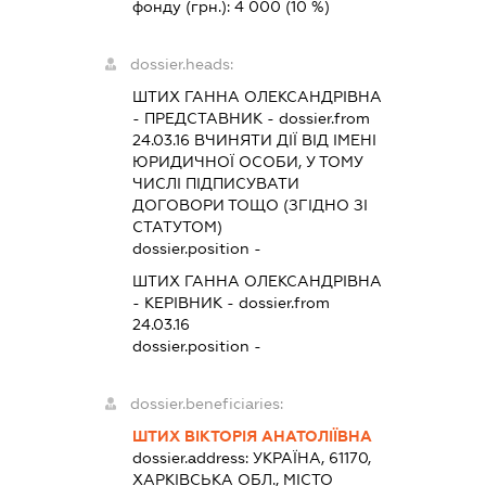
фонду (грн.):
4 000
(10 %)
dossier.heads:
ШТИХ ГАННА ОЛЕКСАНДРІВНА
-
ПРЕДСТАВНИК
- dossier.from
24.03.16
ВЧИНЯТИ ДІЇ ВІД ІМЕНІ
ЮРИДИЧНОЇ ОСОБИ, У ТОМУ
ЧИСЛІ ПІДПИСУВАТИ
ДОГОВОРИ ТОЩО (ЗГІДНО ЗІ
СТАТУТОМ)
dossier.position -
ШТИХ ГАННА ОЛЕКСАНДРІВНА
-
КЕРІВНИК
- dossier.from
24.03.16
dossier.position -
dossier.beneficiaries:
ШТИХ ВІКТОРІЯ АНАТОЛІЇВНА
dossier.address:
УКРАЇНА, 61170,
ХАРКІВСЬКА ОБЛ., МІСТО