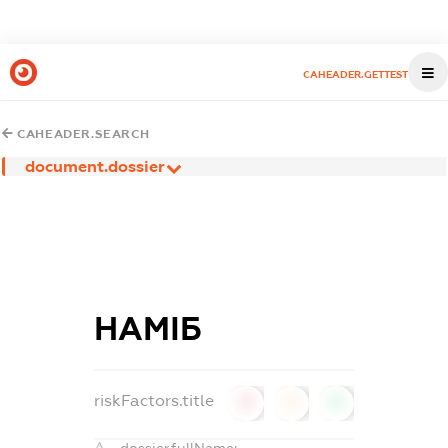
CAHEADER.GETTEST
CAHEADER.SEARCH
document.dossier
НАМІБ
riskFactors.title
0
0
0
dossier.fullName: