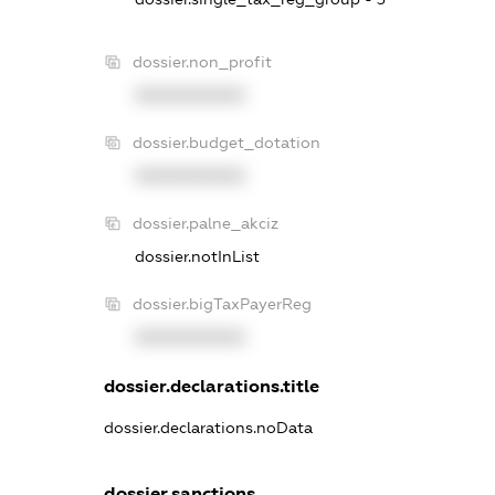
dossier.non_profit
XXXXXXXXXX
dossier.budget_dotation
XXXXXXXXXX
dossier.palne_akciz
dossier.notInList
dossier.bigTaxPayerReg
XXXXXXXXXX
dossier.declarations.title
dossier.declarations.noData
dossier.sanctions