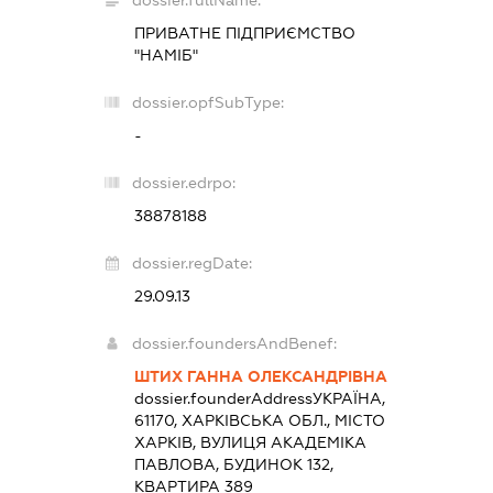
ПРИВАТНЕ ПІДПРИЄМСТВО
"НАМІБ"
dossier.opfSubType:
-
dossier.edrpo:
38878188
dossier.regDate:
29.09.13
dossier.foundersAndBenef:
ШТИХ ГАННА ОЛЕКСАНДРІВНА
dossier.founderAddress
УКРАЇНА,
61170, ХАРКІВСЬКА ОБЛ., МІСТО
ХАРКІВ, ВУЛИЦЯ АКАДЕМІКА
ПАВЛОВА, БУДИНОК 132,
КВАРТИРА 389