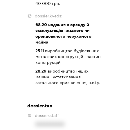
40 000 грн.
dossier.kveds:
68.20
надання в оренду й
експлуатацію власного чи
орендованого нерухомого
майна
25.11
виробництво будівельних
металевих конструкцій і частин
конструкцій
28.29
виробництво інших
машин і устатковання
загального призначення, н.в.і.у.
dossier.tax
dossier.staff
XXXXXXXXXX