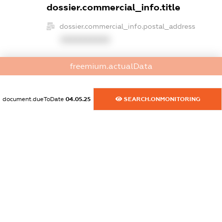
dossier.commercial_info.title
dossier.commercial_info.postal_address
XXXXXXXXXX
dossier.commercial_info.phone
freemium.actualData
XXXXXXXXXX
dossier.commercial_info.fax
document.dueToDate
04.05.25
SEARCH.ONMONITORING
XXXXXXXXXX
dossier.commercial_info.email
XXXXXXXXXX
dossier.commercial_info.website
XXXXXXXXXX
dossier.commercial_info.activity
XXXXXXXXXX