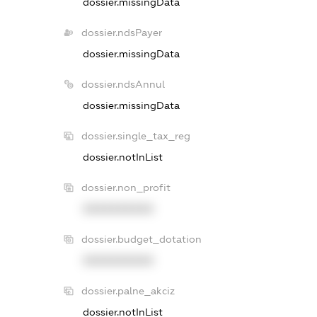
dossier.missingData
dossier.ndsPayer
dossier.missingData
dossier.ndsAnnul
dossier.missingData
dossier.single_tax_reg
dossier.notInList
dossier.non_profit
XXXXXXXXXX
dossier.budget_dotation
XXXXXXXXXX
dossier.palne_akciz
dossier.notInList