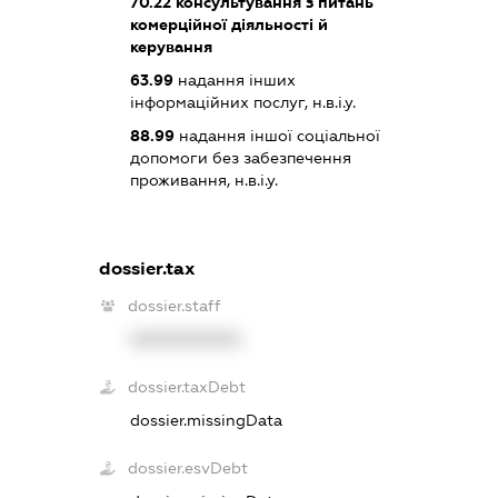
70.22
консультування з питань
комерційної діяльності й
керування
63.99
надання інших
інформаційних послуг, н.в.і.у.
88.99
надання іншої соціальної
допомоги без забезпечення
проживання, н.в.і.у.
dossier.tax
dossier.staff
XXXXXXXXXX
dossier.taxDebt
dossier.missingData
dossier.esvDebt