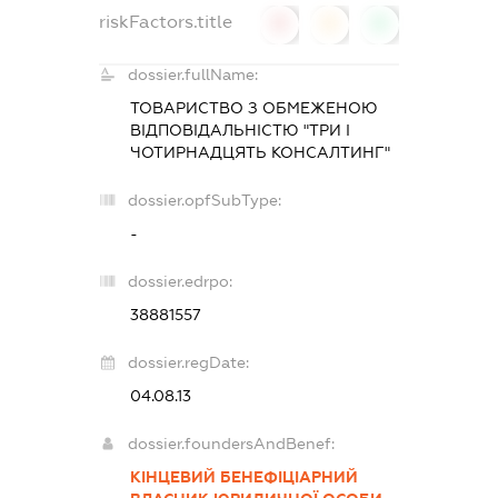
riskFactors.title
0
0
0
dossier.fullName:
ТОВАРИСТВО З ОБМЕЖЕНОЮ
ВІДПОВІДАЛЬНІСТЮ "ТРИ І
ЧОТИРНАДЦЯТЬ КОНСАЛТИНГ"
dossier.opfSubType:
-
dossier.edrpo:
38881557
dossier.regDate:
04.08.13
dossier.foundersAndBenef:
КІНЦЕВИЙ БЕНЕФІЦІАРНИЙ