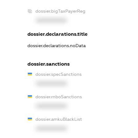
dossier.bigTaxPayerReg
XXXXXXXXXX
dossier.declarations.title
dossier.declarations.noData
dossier.sanctions
dossier.specSanctions
XXXXXXXXXX
dossier.rnboSanctions
XXXXXXXXXX
dossier.amkuBlackList
XXXXXXXXXX