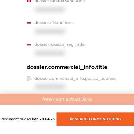
dossier.canadaSanctions
XXXXXXXXXX
dossier.rfSanctions
XXXXXXXXXX
dossier.russian_reg_title
XXXXXXXXXX
dossier.commercial_info.title
dossier.commercial_info.postal_address
XXXXXXXXXX
freemium.actualData
dossier.commercial_info.phone
XXXXXXXXXX
document.dueToDate
20.04.25
SEARCH.ONMONITORING
dossier.commercial_info.fax
XXXXXXXXXX